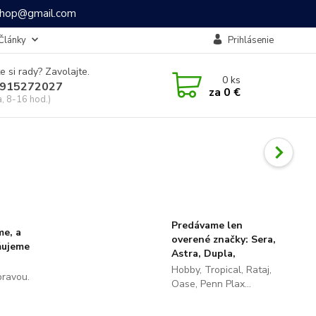
ashop@gmail.com
Články
Prihlásenie
e si rady? Zavolajte.
0
ks
915272027
za
0 €
a, 8-16 hod.)
Predávame len
me, a
overené značky: Sera,
ňujeme
Astra, Dupla,
Hobby, Tropical, Rataj,
pravou.
Oase, Penn Plax...