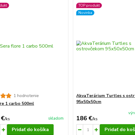
dukt
TOP produkt
Novinka
1 hodnotenie
AkvaTerárium Turtles s ost
95x50x50cm
ore 1 carbo 500ml
výr
 €
186 €
skladom
/
ks
/
ks
Pridať do košíka
Pridať do koš