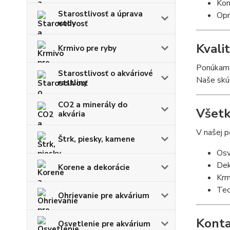
Kom
Starostlivosť a úprava
Opr
vody
Kvali
Krmivo pre ryby
Ponúkam
Starostlivosť o akváriové
Naše skú
rastliny
CO2 a minerály do
Všetk
akvária
V našej p
Štrk, piesky, kamene
Osve
Dek
Korene a dekorácie
Krm
Tec
Ohrievanie pre akvárium
Konta
Osvetlenie pre akvárium