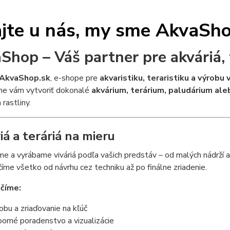
ajte u nás, my sme AkvaSh
Shop – Váš partner pre akváriá, 
AkvaShop.sk
, e-shope pre
akvaristiku, teraristiku a výrobu v
 vám vytvoriť dokonalé
akvárium, terárium, paludárium ale
 rastliny.
iá a teráriá na mieru
e a vyrábame viváriá podľa vašich predstáv – od malých nádrží až
me všetko od návrhu cez techniku až po finálne zriadenie.
číme:
obu a zriaďovanie na kľúč
orné poradenstvo a vizualizácie