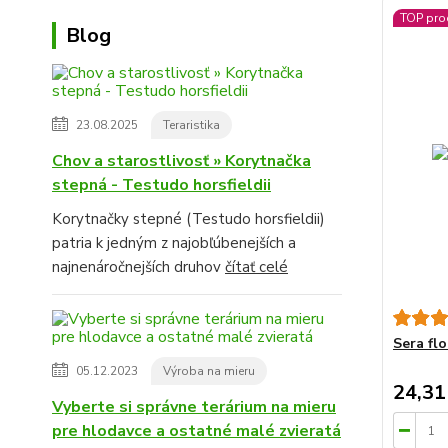
TOP pro
Blog
23.08.2025
Teraristika
Chov a starostlivosť » Korytnačka
stepná - Testudo horsfieldii
Korytnačky stepné (Testudo horsfieldii)
patria k jedným z najobľúbenejších a
najnenáročnejších druhov
čítať celé
Sera fl
05.12.2023
Výroba na mieru
24,31
Vyberte si správne terárium na mieru
pre hlodavce a ostatné malé zvieratá