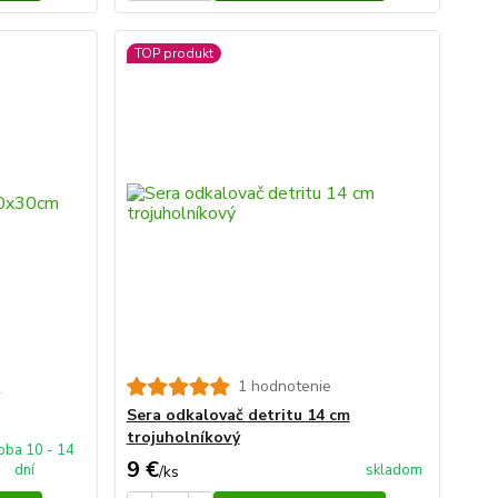
TOP produkt
m
1 hodnotenie
Sera odkalovač detritu 14 cm
trojuholníkový
oba 10 - 14
9 €
dní
skladom
/
ks