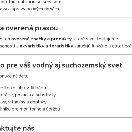
pletnú realizáciu so servisom
avy a úpravy po iných firmách
ta overená praxou
e len
overené značky a produkty
, ktoré sami testujeme.
senosti z
akvaristiky a teraristiky
zaručujú funkčné a estetické
o pre váš vodný aj suchozemský svet
onuke nájdete:
tlenie, ohrev, filtráciu
orácie, pozadia a substráty
ivá, vitamíny a doplnky
hniku pre monitoring a údržbu
ktujte nás