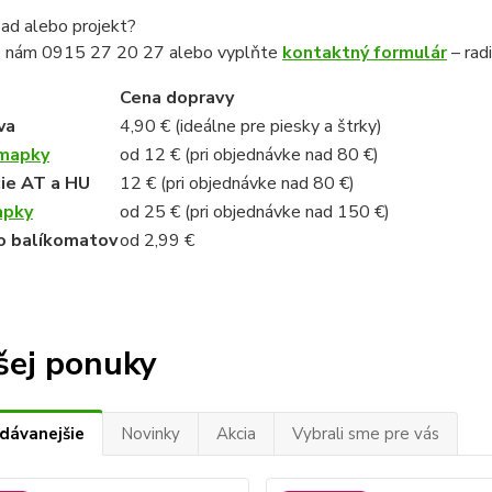
ad alebo projekt?
e nám 0915 27 20 27 alebo vyplňte
kontaktný formulár
– rad
Cena dopravy
va
4,90 € (ideálne pre piesky a štrky)
mapky
od 12 € (pri objednávke nad 80 €)
čie AT a HU
12 € (pri objednávke nad 80 €)
pky
od 25 € (pri objednávke nad 150 €)
do balíkomatov
od 2,99 €
šej ponuky
dávanejšie
Novinky
Akcia
Vybrali sme pre vás