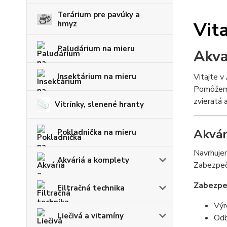
Terárium pre pavúky a
Vit
hmyz
Paludárium na mieru
Akva
Insektárium na mieru
Vitajte v
Pomôžeme
zvieratá a
Vitrínky, slenené hranty
Akvár
Pokladnička na mieru
Navrhujem
Akváriá a komplety
Zabezpečí
Zabezpe
Filtračná technika
Výr
Liečivá a vitamíny
Odb