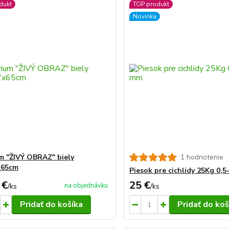
dukt
TOP produkt
Novinka
m "ŽIVÝ OBRAZ" biely
1 hodnotenie
x65cm
Piesok pre cichlidy 25Kg 0,
 €
25 €
na objednávku
/
ks
/
ks
Pridať do košíka
Pridať do koš