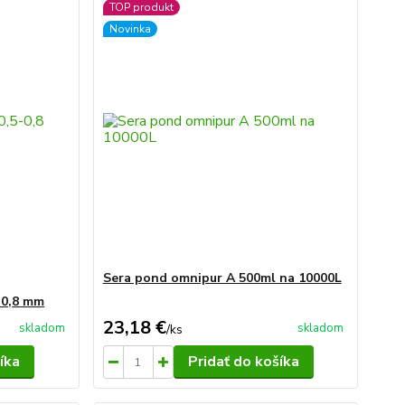
TOP produkt
Novinka
Sera pond omnipur A 500ml na 10000L
5-0,8 mm
23,18 €
skladom
skladom
/
ks
íka
Pridať do košíka