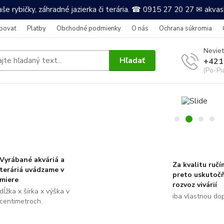
še rybičky, záhradné jazierka či terária. ☎ 0915 27 20 27 ✉ akv
povať
Platby
Obchodné podmienky
O nás
Ochrana súkromia
Neviet
Hľadať
+421
(Po-Pi
Vyrábané akváriá a
Za kvalitu ručí
teráriá uvádzame v
preto uskutoč
miere
rozvoz vivárií
dĺžka x šírka x výška v
iba vlastnou do
centimetroch.