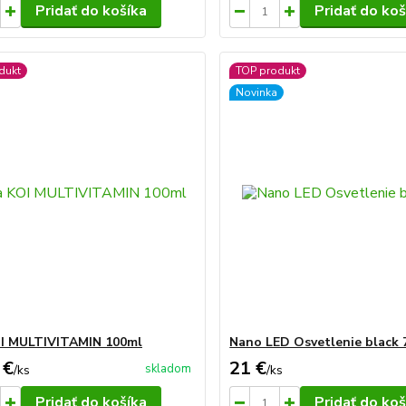
Pridať do košíka
Pridať do koš
dukt
TOP produkt
Novinka
I MULTIVITAMIN 100ml
Nano LED Osvetlenie black
 €
21 €
skladom
/
ks
/
ks
Pridať do košíka
Pridať do koš