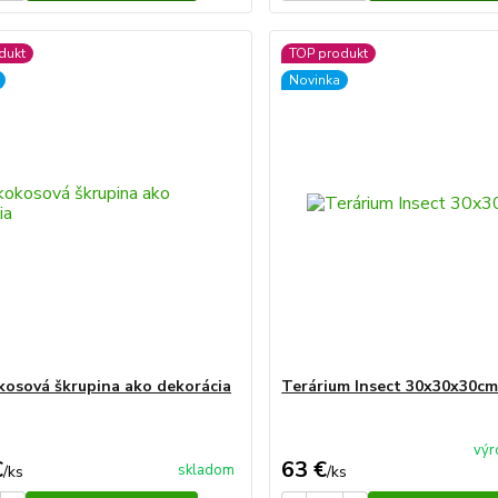
dukt
TOP produkt
Novinka
kosová škrupina ako dekorácia
Terárium Insect 30x30x30c
výr
€
63 €
skladom
/
ks
/
ks