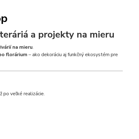
op
teráriá a projekty na mieru
ivárií na mieru
.
bo florárium
– ako dekoráciu aj funkčný ekosystém pre
 po veľké realizácie.