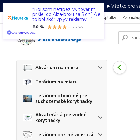
►Všetko pre va
“Bol som netrpezlivý,tovar mi
prišiel do Alza-boxu za 5 dní. Ale
Kontakty
Fotogaléria
Ako nakupovať na splátky
Ako naku
to bol skôr vplyv reklamy ...”
80 %
odporúča
Overenyweb.cz
Akvárium na mieru
Terárium na mieru
Terárium otvorené pre
suchozemské korytnačky
Akvateráriá pre vodné
korytnačky
Terárium pre iné zvieratá