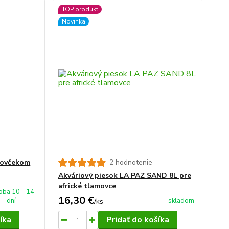
TOP produkt
Novinka
rovčekom
2 hodnotenie
Akváriový piesok LA PAZ SAND 8L pre
africké tlamovce
oba 10 - 14
16,30 €
dní
skladom
/
ks
íka
Pridať do košíka