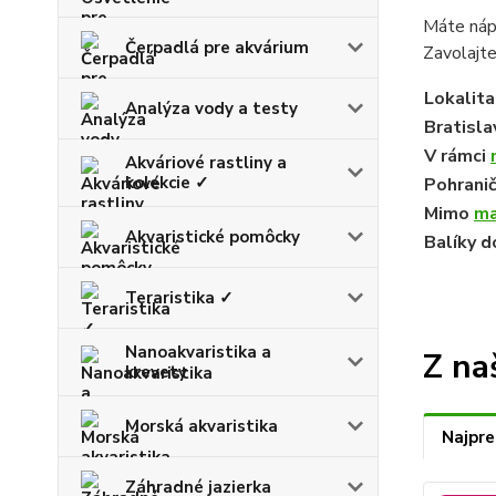
Máte náp
Čerpadlá pre akvárium
Zavolajt
Lokalita
Analýza vody a testy
Bratisla
V rámci
Akváriové rastliny a
kolekcie ✓
Pohrani
Mimo
ma
Akvaristické pomôcky
Balíky 
Teraristika ✓
Nanoakvaristika a
Z na
krevety
Morská akvaristika
Najpre
Záhradné jazierka