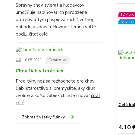
Správny chov zvierat a hlodavcov
umožňuje naplňovať ich prirodzené
TOP pro
potreby a tým prispieva k ich životnej
Novinka
pohode a zdraviu. Rozmer terária voľte
podľ...
čítať celé
18.05.2023
Teraristika
Chov žiab v teráriách
Pred tým, než sa rozhodnete pre chov
žiab, starostlivo si premyslite, aký druh
zvolíte a koľko žabiek chcete chovať
čítať
celé
Celá ko
Zobraziť všetky články
4,10 