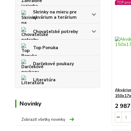
TOP pro
Skrinky na mieru pre
akvárium a terárium
Chovateľské potreby
Top Ponuka
Darčekové poukazy
Literatúra
Akváriu
150x17
Novinky
2 987
Zobraziť všetky novinky