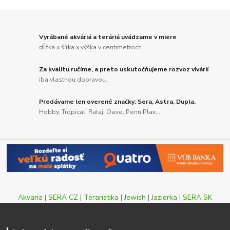
Vyrábané akváriá a teráriá uvádzame v miere
dĺžka x šírka x výška v centimetroch.
Za kvalitu ručíme, a preto uskutočňujeme rozvoz vivárií
iba vlastnou dopravou.
Predávame len overené značky: Sera, Astra, Dupla,
Hobby, Tropical, Rataj, Oase, Penn Plax...
Akvaria
|
SERA CZ
|
Teraristika
|
Jewish
|
Jazierka
|
SERA SK