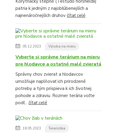
Korytnačky stepné (Testudo horsfieldii)
patria k jedným z najobľúbenejších a
najnenáročnejších druhov
čítať celé
05.12.2023
Výroba na mieru
Vyberte si správne terárium na mieru
pre hlodavce a ostatné malé zvieratá
Správny chov zvierat a hlodavcov
umožňuje naplňovať ich prirodzené
potreby a tým prispieva k ich životnej
pohode a zdraviu. Rozmer terária voľte
podľ...
čítať celé
18.05.2023
Teraristika