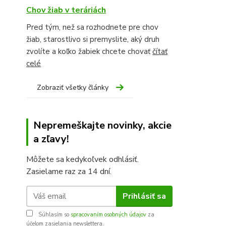
Chov žiab v teráriách
Pred tým, než sa rozhodnete pre chov
žiab, starostlivo si premyslite, aký druh
zvolíte a koľko žabiek chcete chovať
čítať
celé
Zobraziť všetky články
Nepremeškajte novinky, akcie
a zľavy!
Môžete sa kedykoľvek odhlásiť.
Zasielame raz za 14 dní.
Prihlásiť sa
Súhlasím so
spracovaním osobných údajov
za
účelom zasielania newslettera.