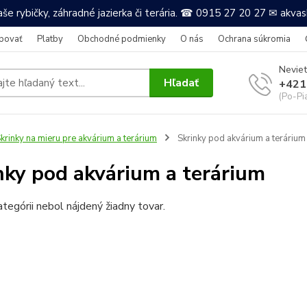
še rybičky, záhradné jazierka či terária. ☎ 0915 27 20 27 ✉ akv
povať
Platby
Obchodné podmienky
O nás
Ochrana súkromia
Neviet
Hľadať
+421
(Po-Pi
krinky na mieru pre akvárium a terárium
Skrinky pod akvárium a terárium
nky pod akvárium a terárium
ategórii nebol nájdený žiadny tovar.