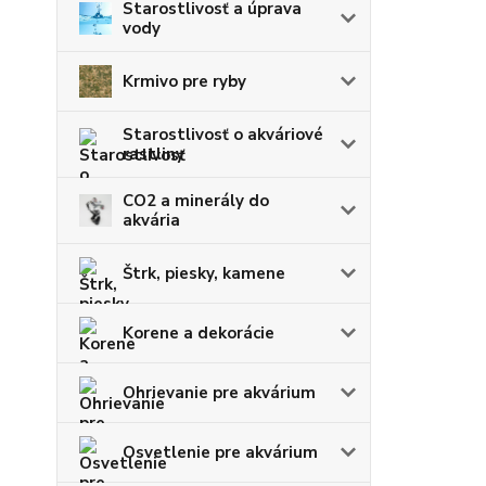
Starostlivosť a úprava
vody
Krmivo pre ryby
Starostlivosť o akváriové
rastliny
CO2 a minerály do
akvária
Štrk, piesky, kamene
Korene a dekorácie
Ohrievanie pre akvárium
Osvetlenie pre akvárium