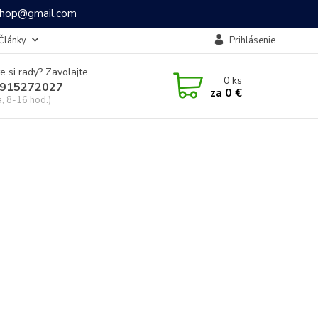
ashop@gmail.com
Články
Prihlásenie
e si rady? Zavolajte.
0
ks
915272027
za
0 €
a, 8-16 hod.)