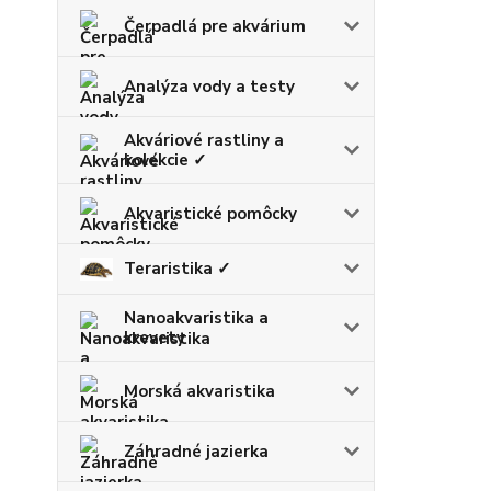
Čerpadlá pre akvárium
Analýza vody a testy
Akváriové rastliny a
kolekcie ✓
Akvaristické pomôcky
Teraristika ✓
Nanoakvaristika a
krevety
Morská akvaristika
Záhradné jazierka