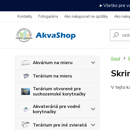
►Všetko pre va
Kontakty
Fotogaléria
Ako nakupovať na splátky
Ako naku
Úvod
S
Akvárium na mieru
Skri
Terárium na mieru
V tejto k
Terárium otvorené pre
suchozemské korytnačky
Akvateráriá pre vodné
korytnačky
Terárium pre iné zvieratá