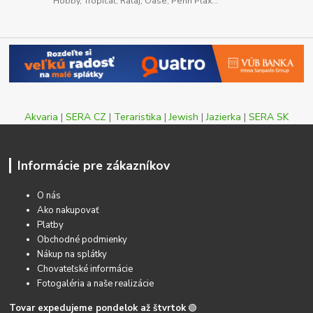
Hobby, Tropical, Rataj, Oase, Penn Plax...
Akvaria
|
SERA CZ
|
Teraristika
|
Jewish
|
Jazierka
|
SERA SK
Informácie pre zákazníkov
O nás
Ako nakupovať
Platby
Obchodné podmienky
Nákup na splátky
Chovateľské informácie
Fotogaléria a naše realizácie
Tovar expedujeme pondelok až štvrtok
🟢