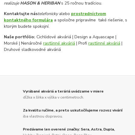
realizuje
HASON & HERIBAN
s 25 ročnou tradíciou.
Kontaktujte nás
telefonicky
alebo
prostredníctvom
kontaktného formulára
a spoločne pripravíme také riešenie, s
ktorým budete spokojní.
Naše portfólio:
Cichlidové akváriá | Design a Aquascape |
Morské | Nenáročné
rastlinné akváriá
| Profi
rastlinné akváriá
|
Druhové sladkovodné akváriá
Vyrábané akváriá a teráriá uvádzame v miere
dĺžka x šírka x výška v centimetroch.
Za kvalitu ručíme, a preto uskutočňujeme rozvoz vivárií
iba vlastnou dopravou.
Predávame len overené značky: Sera, Astra, Dupla,