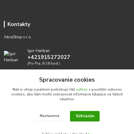
Kontakty
AkvaShop s.r.o.
Igor Heriban
+421915272027
(Po-Pia, 8-16 hod.)
akvashop@gmail.com
Spracovanie cookies
Náš e-shop a partneri potrebujú Váš
súhlas
s použitím súborov
cookies, aby Vám mohli zobrazovať informácie týkajúce sa Vašich
záujmov.
Súhlasím
Nastavenia
Realizujeme prírodné akvária: AkvaShop s.r.o. • IBAN:
SK3911000000002947087849