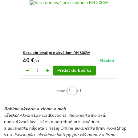
Sera ohrievač pre akvárium RH 300W
40 €
Skladom
/
ks
Pridať do košíka
strana
z 1
Robíme akvária a vieme o nich
všetko!
Akvaristika
sladkovodná,
Akvaristika
morská,
nano
Akvaristika
- všetko potrebné pre akvárium
a
akvaristiku
nájdete v našej Online
akvaristike
firmy
A
kva
S
hop
s.r.o.
Fascinujúce akváriové biotopy pre váš domov a firmu