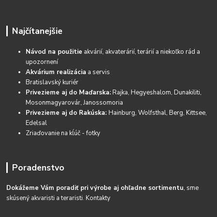
Najčítanejšie
Návod na použitie
akvárií, akvaterárií, terárií a niekoľko rád a
upozornení
Akvárium realizácia
a servis
Bratislavský kuriér
Privezieme aj do Maďarska:
Rajka, Hegyeshalom, Dunakiliti,
Mosonmagyarovár, Janossomoria
Privezieme aj do Rakúska:
Hainburg, Wolfsthal, Berg, Kittsee,
Edelsal
Zriaďovanie na kĺúč - fotky
Poradenstvo
Dokážeme Vám poradiť pri výrobe aj ohľadne sortimentu
, sme
skúsený akvaristi a teraristi.
Kontakty