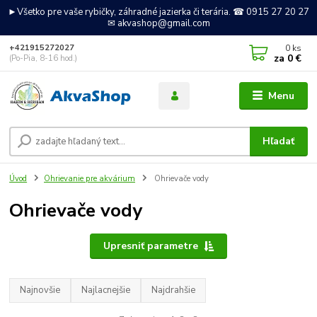
►Všetko pre vaše rybičky, záhradné jazierka či terária. ☎ 0915 27 20 27
✉ akvashop@gmail.com
0
ks
+421915272027
za
0 €
(Po-Pia, 8-16 hod.)
Menu
Hľadať
Úvod
Ohrievanie pre akvárium
Ohrievače vody
Ohrievače vody
Upresniť parametre
Najnovšie
Najlacnejšie
Najdrahšie