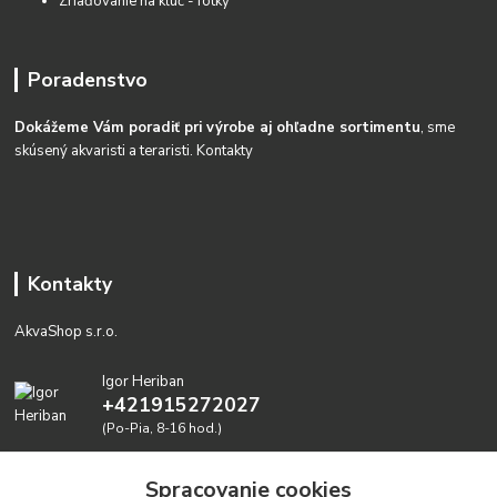
Zriaďovanie na kĺúč - fotky
Poradenstvo
Dokážeme Vám poradiť pri výrobe aj ohľadne sortimentu
, sme
skúsený akvaristi a teraristi.
Kontakty
Kontakty
AkvaShop s.r.o.
Igor Heriban
+421915272027
(Po-Pia, 8-16 hod.)
akvashop@gmail.com
Spracovanie cookies