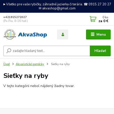
►Všetko pre vaše rybičky, záhradné jazierka či terária. ☎ 0915 27 20 27
✉ akvashop@gmail.com
0
ks
+421915272027
za
0 €
(Po-Pia, 8-16 hod.)
Menu
Hľadať
Úvod
Akvaristické pomôcky
Sieťky na ryby
Sieťky na ryby
V tejto kategórii nebol nájdený žiadny tovar.