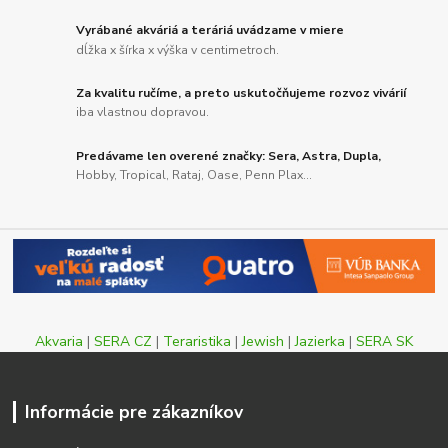
Vyrábané akváriá a teráriá uvádzame v miere
dĺžka x šírka x výška v centimetroch.
Za kvalitu ručíme, a preto uskutočňujeme rozvoz vivárií
iba vlastnou dopravou.
Predávame len overené značky: Sera, Astra, Dupla,
Hobby, Tropical, Rataj, Oase, Penn Plax...
Akvaria
|
SERA CZ
|
Teraristika
|
Jewish
|
Jazierka
|
SERA SK
Informácie pre zákazníkov