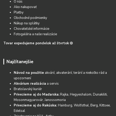
O nás
Ako nakupovať
Platby
Obchodné podmienky
Nákup na splátky
Chovateľské informácie
Fotogaléria a naše realizácie
Tovar expedujeme pondelok až štvrtok
🟢
Najčítanejšie
Návod na použitie
akvárií, akvaterárií, terárií a niekoľko rád a
upozornení
Akvárium realizácia
a servis
Bratislavský kuriér
Privezieme aj do Maďarska:
Rajka, Hegyeshalom, Dunakiliti,
Mosonmagyarovár, Janossomoria
Privezieme aj do Rakúska:
Hainburg, Wolfsthal, Berg, Kittsee,
Edelsal