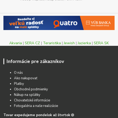
Akvaria
|
SERA CZ
|
Teraristika
|
Jewish
|
Jazierka
|
SERA SK
Informácie pre zákazníkov
O nás
Ako nakupovať
Platby
Obchodné podmienky
Nákup na splátky
Chovateľské informácie
Fotogaléria a naše realizácie
Tovar expedujeme pondelok až štvrtok
🟢