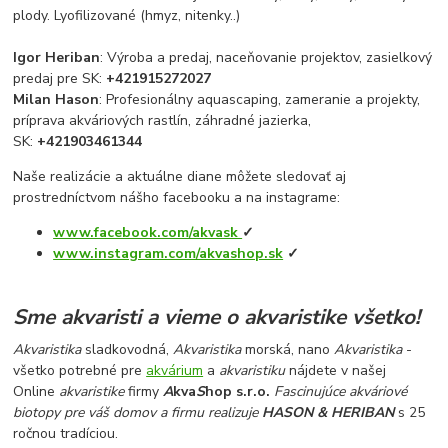
plody. Lyofilizované (hmyz, nitenky..)
Igor Heriban
: Výroba a predaj, naceňovanie projektov, zasielkový
predaj pre SK:
+421915272027
Milan Hason
: Profesionálny aquascaping, zameranie a projekty,
príprava akváriových rastlín, záhradné jazierka,
SK:
+421903461344
Naše realizácie a aktuálne diane môžete sledovať aj
prostredníctvom nášho facebooku a na instagrame:
www.facebook.com/akvask
✓
www.instagram.com/akvashop.sk
✓
Sme akvaristi a vieme o akvaristike všetko
!
Akvaristika
sladkovodná,
Akvaristika
morská, nano
Akvaristika
-
všetko potrebné pre
akvárium
a
akvaristiku
nájdete v našej
Online
akvaristike
firmy
A
kva
S
hop s.r.o.
Fascinujúce akváriové
biotopy pre váš domov a firmu realizuje
HASON & HERIBAN
s 25
ročnou tradíciou.