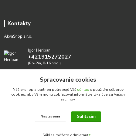
Kontakty
AkvaShop s.r.o.
Igor Heriban
+421915272027
(Po-Pia, 8-16 hod.)
akvashop@gmail.com
Spracovanie cookies
Náš e-shop a partneri potrebujú Váš
súhlas
s použitím súborov
cookies, aby Vám mohli zobrazovať informácie týkajúce sa Vašich
záujmov.
Súhlasím
Nastavenia
Realizujeme prírodné akvária: AkvaShop s.r.o. • IBAN:
SK3911000000002947087849
Súhlas môžete odmietnuť
tu
.