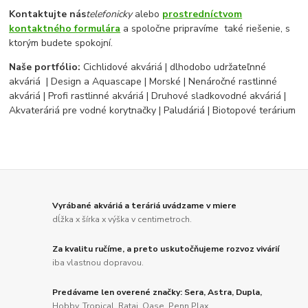
Kontaktujte nás
telefonicky
alebo
prostredníctvom
kontaktného formulára
a spoločne pripravíme také riešenie, s
ktorým budete spokojní.
Naše portfólio:
Cichlidové akváriá | dlhodobo udržateľnné
akváriá | Design a Aquascape | Morské | Nenáročné rastlinné
akváriá | Profi rastlinné akváriá | Druhové sladkovodné akváriá |
Akvateráriá pre vodné korytnačky | Paludáriá | Biotopové terárium
Vyrábané akváriá a teráriá uvádzame v miere
dĺžka x šírka x výška v centimetroch.
Za kvalitu ručíme, a preto uskutočňujeme rozvoz vivárií
iba vlastnou dopravou.
Predávame len overené značky: Sera, Astra, Dupla,
Hobby, Tropical, Rataj, Oase, Penn Plax...