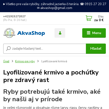
►Všetko pre vaše rybičky, záhradné jazierka či terária. ☎ 0915 27 20 27
✉ akvashop@gmail.com
0
ks
+421915272027
za
0 €
(Po-Pia, 8-16 hod.)
Menu
Hľadať
Úvod
Krmivo pre ryby
Lyofilizované krmivá
Lyofilizované krmivo a pochúťky
pre zdravý rast
Ryby potrebujú také krmivo, aké
by našli aj v prírode
Je veľmi rôznorodé a obsahuje rôzne larvy, riasy, červy, rastliny a