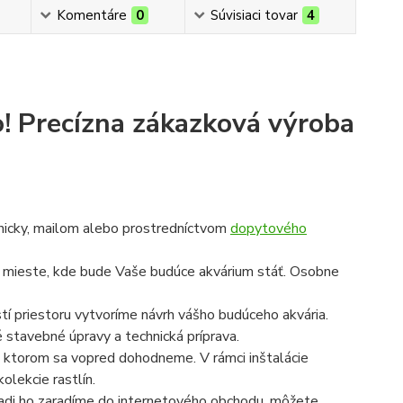
Komentáre
0
Súvisiaci tovar
4
!
Precízna zákazková výroba
onicky, mailom alebo prostredníctvom
dopytového
a mieste, kde bude Vaše budúce akvárium stáť. Osobne
í priestoru vytvoríme návrh vášho budúceho akvária.
é stavebné úpravy a technická príprava.
 na ktorom sa vopred dohodneme. V rámci inštalácie
olekcie rastlín.
radi ho zaradíme do internetového obchodu, môžete