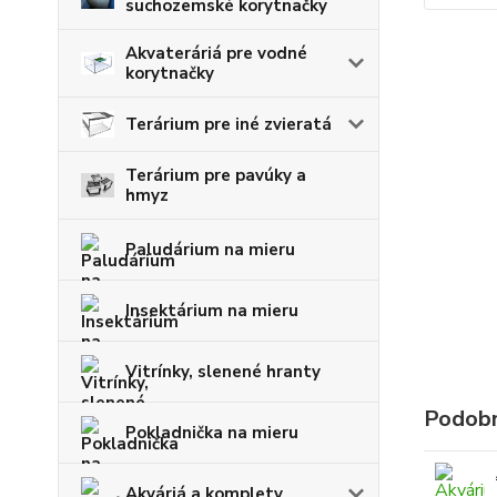
suchozemské korytnačky
Akvateráriá pre vodné
korytnačky
Terárium pre iné zvieratá
Terárium pre pavúky a
hmyz
Paludárium na mieru
Insektárium na mieru
Vitrínky, slenené hranty
Podobn
Pokladnička na mieru
Akváriá a komplety