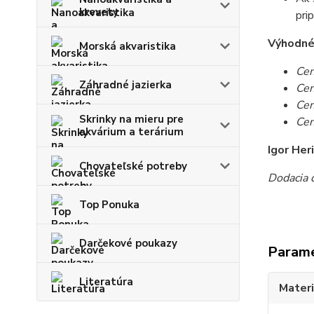
krevety
pri
Výhodné c
Morská akvaristika
Cen
Záhradné jazierka
Cen
Cen
Skrinky na mieru pre
Cen
akvárium a terárium
Igor Her
Chovateľské potreby
Dodacia d
Top Ponuka
Darčekové poukazy
Param
Literatúra
Materi