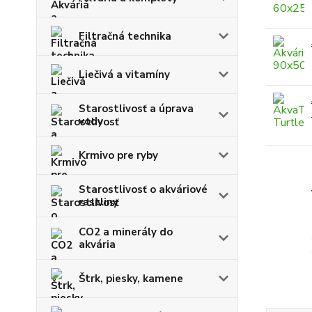
Filtračná technika
Liečivá a vitamíny
Starostlivosť a úprava
vody
Krmivo pre ryby
Starostlivosť o akváriové
rastliny
CO2 a minerály do
akvária
Štrk, piesky, kamene