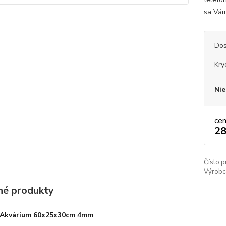
sa Vám
Dos
Kry
Nie
ce
28
Číslo p
Výrobc
é produkty
Akvárium 60x25x30cm 4mm