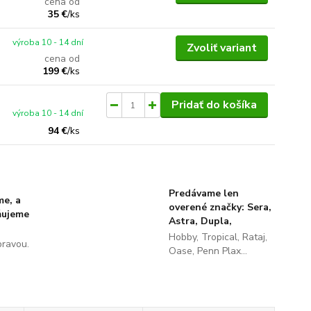
cena od
35 €
/
ks
výroba 10 - 14 dní
Zvoliť variant
cena od
199 €
/
ks
Pridať do košíka
výroba 10 - 14 dní
94 €
/
ks
Predávame len
me, a
overené značky: Sera,
ňujeme
Astra, Dupla,
Hobby, Tropical, Rataj,
pravou.
Oase, Penn Plax...