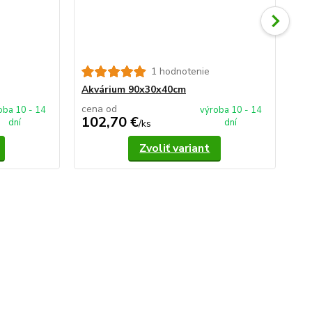
1 hodnotenie
Ak
Akvárium 90x30x40cm
cena od
ce
oba 10 - 14
výroba 10 - 14
102,70 €
1
dní
dní
/
ks
Zvoliť variant