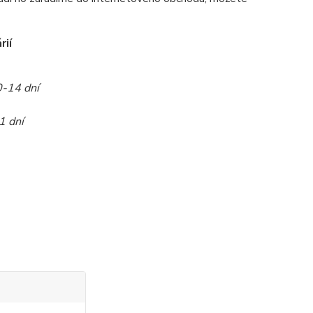
rií
0-14 dní
1 dní