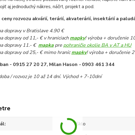
pojiť aj jednoduchý nákres, náčrt, projekt a pod.
eny rozvozu akvárií, terárií, akvaterárií, insektárií a paludá
a dopravy v Bratislave 4.90 €
a dopravy od 11,- € v hraniciach
mapky
! výroba + doručenie 1
a dopravy 11.- €
mapka
pre
pohraničie okolie BA v AT a HU
a dopravy od 25,- € mimo hraníc
mapky
! výroba + doručenie 2
iban -
0915 27 20 27, Milan Hason
-
0903 461 344
oba / rozvoz je 10 až 14 dní. Východ + 7-10dní
etre
ál
Sklo