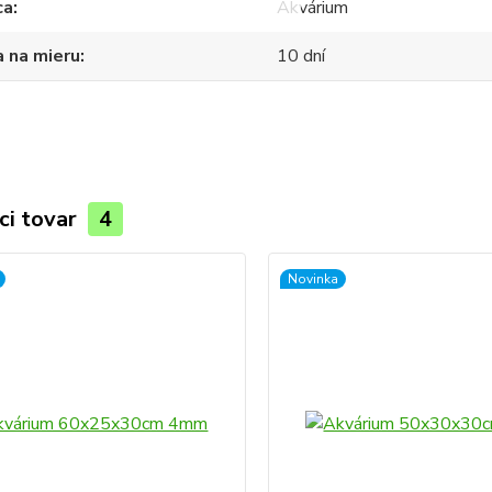
ca
Akvárium
 na mieru
10 dní
ci tovar
4
Novinka