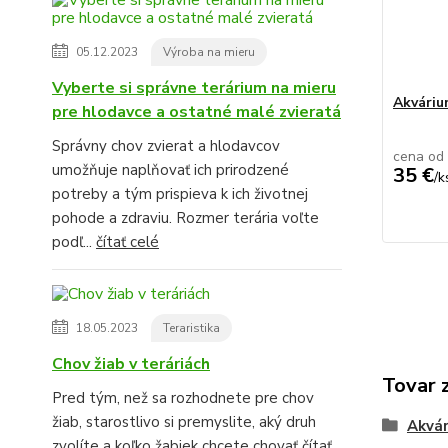
05.12.2023
Výroba na mieru
Vyberte si správne terárium na mieru
Akvári
pre hlodavce a ostatné malé zvieratá
Správny chov zvierat a hlodavcov
cena od
umožňuje naplňovať ich prirodzené
35 €
/
k
potreby a tým prispieva k ich životnej
pohode a zdraviu. Rozmer terária voľte
podľ...
čítať celé
18.05.2023
Teraristika
Chov žiab v teráriách
Tovar 
Pred tým, než sa rozhodnete pre chov
žiab, starostlivo si premyslite, aký druh
Akvár
zvolíte a koľko žabiek chcete chovať
čítať