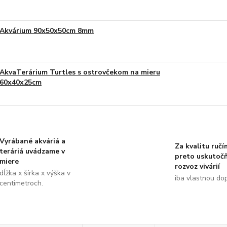
Akvárium 90x50x50cm 8mm
AkvaTerárium Turtles s ostrovčekom na mieru
60x40x25cm
Vyrábané akváriá a
Za kvalitu ručí
teráriá uvádzame v
preto uskutoč
miere
rozvoz vivárií
dĺžka x šírka x výška v
iba vlastnou do
centimetroch.