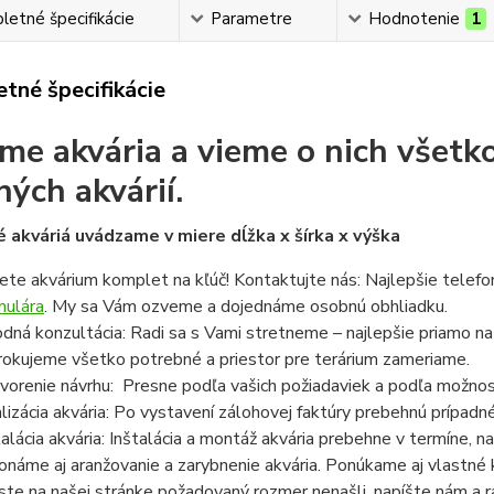
etné špecifikácie
Parametre
Hodnotenie
1
tné špecifikácie
me akvária a vieme o nich všetko
ných akvárií.
 akváriá uvádzame v miere dĺžka x šírka x výška
ete akvárium komplet na kľúč! Kontaktujte nás: Najlepšie telef
mulára
. My sa Vám ozveme a dojednáme osobnú obhliadku.
dná konzultácia: Radi sa s Vami stretneme – najlepšie priamo n
rokujeme všetko potrebné a priestor pre terárium zameriame.
vorenie návrhu: Presne podľa vašich požiadaviek a podľa možnost
lizácia akvária: Po vystavení zálohovej faktúry prebehnú prípadn
talácia akvária: Inštalácia a montáž akvária prebehne v termíne,
onáme aj aranžovanie a zarybnenie akvária. Ponúkame aj vlastné k
ste na našej stránke požadovaný rozmer nenašli, napíšte nám a 