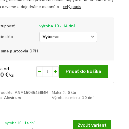
 ozveme a dojednáme osobnú o...
celý popis
tupnosť
výroba 10 - 14 dní
cie sklo
 sme platcovia DPH
na od
Pridať do košíka
0 €
/
ks
roduktu:
ANM15045458MM
Materiál:
Sklo
a:
Akvárium
Výroba na mieru:
10 dní
výroba 10 - 14 dní
Zvoliť variant