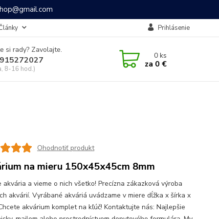
ashop@gmail.com
Články
Prihlásenie
e si rady? Zavolajte.
0
ks
915272027
za
0 €
a, 8-16 hod.)
Ohodnotiť produkt
rium na mieru 150x45x45cm 8mm
 akvária a vieme o nich všetko! Precízna zákazková výroba
ch akvárií. Vyrábané akváriá uvádzame v miere dĺžka x šírka x
Chcete akvárium komplet na kľúč! Kontaktujte nás: Najlepšie
nicky, mailom alebo prostredníctvom dopytového formulára. My