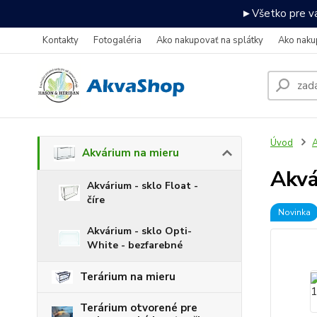
►Všetko pre va
Kontakty
Fotogaléria
Ako nakupovať na splátky
Ako naku
Úvod
A
Akvárium na mieru
Akv
Akvárium - sklo Float -
číre
Novinka
Akvárium - sklo Opti-
White - bezfarebné
Terárium na mieru
Terárium otvorené pre