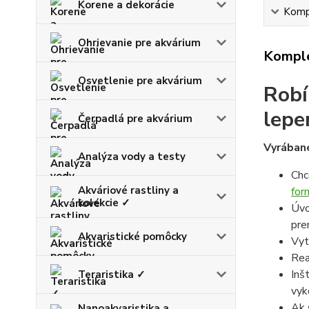
Korene a dekorácie
Kompl
Ohrievanie pre akvárium
Komple
Osvetlenie pre akvárium
Robí
lepe
Čerpadlá pre akvárium
Vyrábané
Analýza vody a testy
Chc
Akváriové rastliny a
for
kolekcie ✓
Úvo
pre
Akvaristické pomôcky
Vyt
Rea
Inš
Teraristika ✓
vyk
Ak 
Nanoakvaristika a