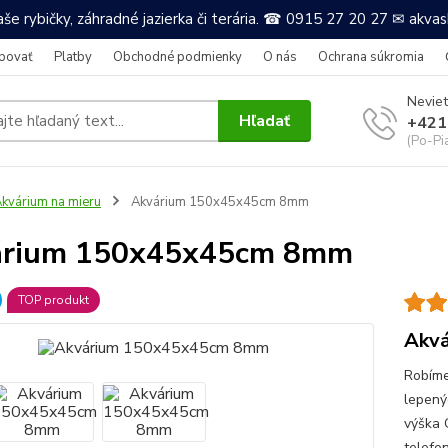
še rybičky, záhradné jazierka či terária. ☎ 0915 27 20 27 ✉ akv
povať
Platby
Obchodné podmienky
O nás
Ochrana súkromia
Neviet
Hľadať
+421
(Po-Pi
kvárium na mieru
Akvárium 150x45x45cm 8mm
árium 150x45x45cm 8mm
TOP produkt
Akvá
Robíme
lepený
výška 
telefo