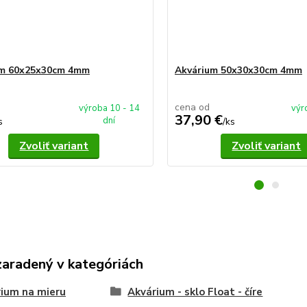
um 60x25x30cm 4mm
Akvárium 50x30x30cm 4mm
cena od
výroba 10 - 14
výr
37,90 €
dní
s
/
ks
Zvoliť variant
Zvoliť variant
zaradený v kategóriách
ium na mieru
Akvárium - sklo Float - číre