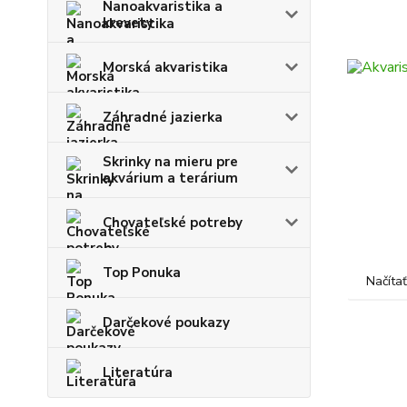
Nanoakvaristika a
krevety
Morská akvaristika
Záhradné jazierka
Skrinky na mieru pre
akvárium a terárium
Chovateľské potreby
Top Ponuka
Načítať
Darčekové poukazy
Literatúra