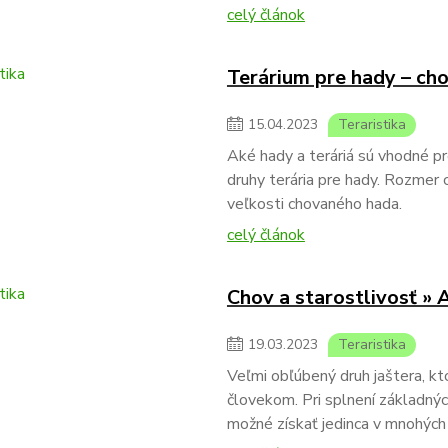
celý článok
Terárium pre hady – cho
15
.
04
.
2023
Teraristika
Aké hady a teráriá sú vhodné p
druhy terária pre hady. Rozmer 
veľkosti chovaného hada.
celý článok
Chov a starostlivosť »
19
.
03
.
2023
Teraristika
Veľmi obľúbený druh jaštera, kto
človekom. Pri splnení základný
možné získať jedinca v mnohých 