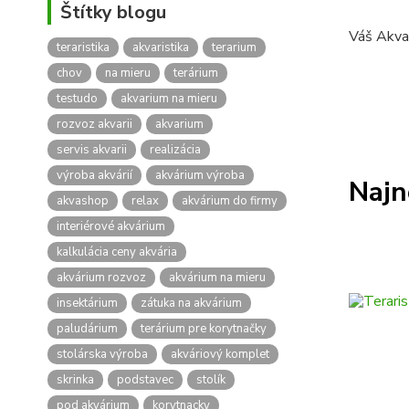
Štítky blogu
Váš Akva
teraristika
akvaristika
terarium
chov
na mieru
terárium
testudo
akvarium na mieru
rozvoz akvarii
akvarium
servis akvarii
realizácia
výroba akvárií
akvárium výroba
Najn
akvashop
relax
akvárium do firmy
interiérové akvárium
kalkulácia ceny akvária
akvárium rozvoz
akvárium na mieru
insektárium
zátuka na akvárium
paludárium
terárium pre korytnačky
stolárska výroba
akváriový komplet
skrinka
podstavec
stolík
pod akvárium
korytnacky