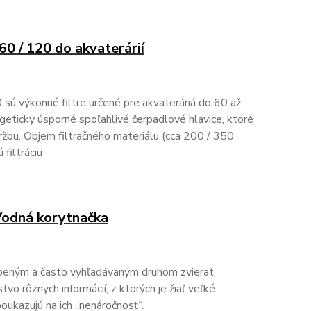
 60 / 120 do akvaterárií
0 sú výkonné filtre určené pre akvateráriá do 60 až
geticky úsporné spoľahlivé čerpadlové hlavice, ktoré
ržbu. Objem filtračného materiálu (cca 200 / 350
 filtráciu
 Vodná korytnačka
úbeným a často vyhľadávaným druhom zvierat.
o rôznych informácií, z ktorých je žiaľ veľké
oukazujú na ich „nenáročnosť“.