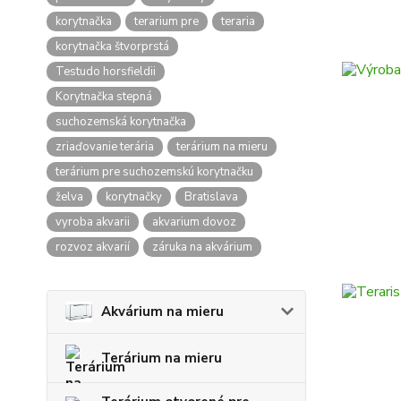
korytnačka
terarium pre
teraria
korytnačka štvorprstá
Testudo horsfieldii
Korytnačka stepná
suchozemská korytnačka
zriaďovanie terária
terárium na mieru
terárium pre suchozemskú korytnačku
želva
korytnačky
Bratislava
vyroba akvarii
akvarium dovoz
rozvoz akvarií
záruka na akvárium
Akvárium na mieru
Terárium na mieru