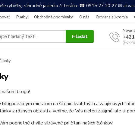
še rybičky, záhradné jazierka či terária. ☎ 0915 27 20 27 ✉ akv
povať
Platby
Obchodné podmienky
O nás
Ochrana súkromia
Neviet
Hľadať
+421
(Po-Pi
Články
ky
a našom blogu!
e blog ideálnym miestom na šírenie kvalitných a zaujímavých in
články z rôznych oblastí a veríme, že Vás nielen zaujmú, ale aj po
ám podnetné chvíle strávené pri čítaní našich článkov!