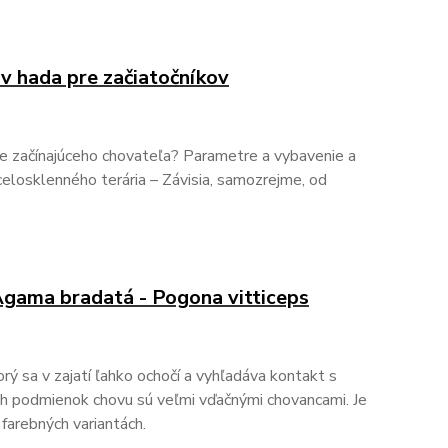
v hada pre začiatočníkov
re začínajúceho chovateľa? Parametre a vybavenie a
celosklenného terária – Závisia, samozrejme, od
 Agama bradatá - Pogona vitticeps
rý sa v zajatí ľahko ochočí a vyhľadáva kontakt s
ch podmienok chovu sú veľmi vďačnými chovancami. Je
farebných variantách.