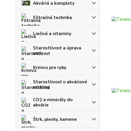
Akváriá a komplety
Filtračná technika
Liečivá a vitamíny
Starostlivosť a úprava
vody
Krmivo pre ryby
Starostlivosť o akváriové
rastliny
CO2 a minerály do
akvária
Štrk, piesky, kamene