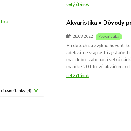
celý článok
Akvaristika » Dôvody p
25
.
08
.
2022
Akvaristika
Pri deťoch sa zvykne hovoriť, keď
adekvátne vraj rastú aj starosti.
mať dobre zabehanú veľkú nádrž
maličké 20 litrové akvárium, kde
celý článok
 ďalšie články (4)