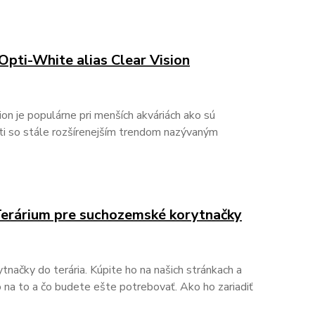
Opti-White alias Clear Vision
ion je populárne pri menších akváriách ako sú
sti so stále rozšírenejším trendom nazývaným
 Terárium pre suchozemské korytnačky
načky do terária. Kúpite ho na našich stránkach a
 na to a čo budete ešte potrebovať. Ako ho zariadiť