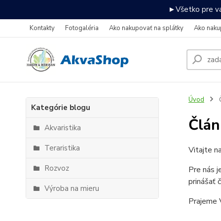
►Všetko pre va
Kontakty
Fotogaléria
Ako nakupovať na splátky
Ako naku
Úvod
Kategórie blogu
Člán
Akvaristika
Teraristika
Vitajte n
Rozvoz
Pre nás j
prinášať 
Výroba na mieru
Prajeme V