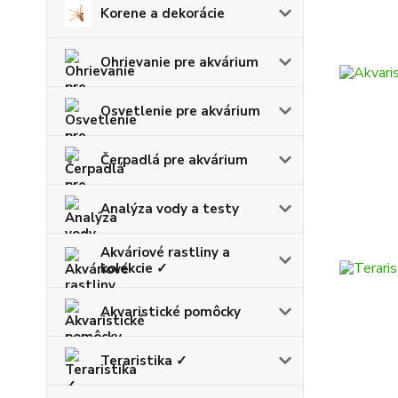
Korene a dekorácie
Ohrievanie pre akvárium
Osvetlenie pre akvárium
Čerpadlá pre akvárium
Analýza vody a testy
Akváriové rastliny a
kolekcie ✓
Akvaristické pomôcky
Teraristika ✓