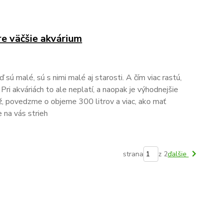
re väčšie akvárium
 sú malé, sú s nimi malé aj starosti. A čím viac rastú,
 Pri akváriách to ale neplatí, a naopak je výhodnejšie
, povedzme o objeme 300 litrov a viac, ako mať
 na vás strieh
strana
z 2
ďalšie