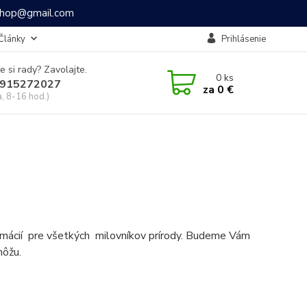
ashop@gmail.com
Články
Prihlásenie
e si rady? Zavolajte.
0
ks
915272027
za
0 €
a, 8-16 hod.)
formácií pre všetkých milovníkov prírody. Budeme Vám
môžu.