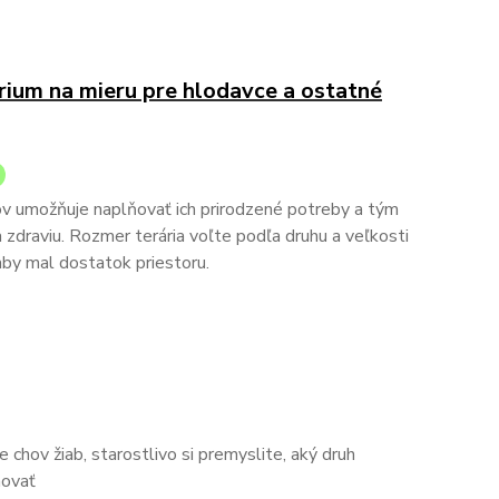
rium na mieru pre hlodavce a ostatné
ov umožňuje naplňovať ich prirodzené potreby a tým
a zdraviu. Rozmer terária voľte podľa druhu a veľkosti
by mal dostatok priestoru.
 chov žiab, starostlivo si premyslite, aký druh
hovať