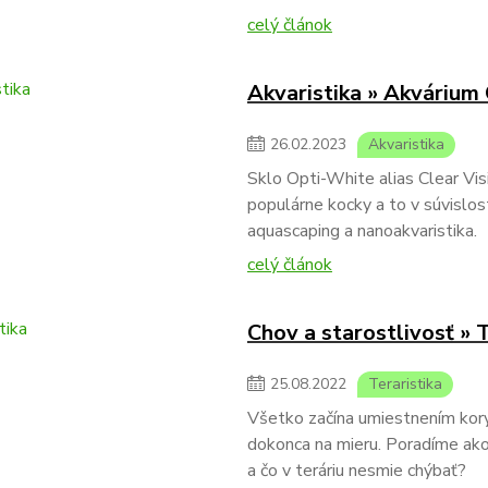
celý článok
Akvaristika » Akvárium 
26
.
02
.
2023
Akvaristika
Sklo Opti-White alias Clear Vis
populárne kocky a to v súvislo
aquascaping a nanoakvaristika.
celý článok
Chov a starostlivosť »
25
.
08
.
2022
Teraristika
Všetko začína umiestnením koryt
dokonca na mieru. Poradíme ako
a čo v teráriu nesmie chýbať?