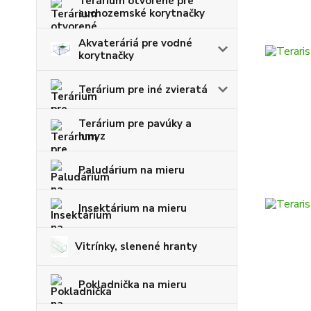
Terárium otvorené pre
suchozemské korytnačky
Akvateráriá pre vodné
korytnačky
Terárium pre iné zvieratá
Terárium pre pavúky a
hmyz
Paludárium na mieru
Insektárium na mieru
Vitrínky, slenené hranty
Pokladnička na mieru