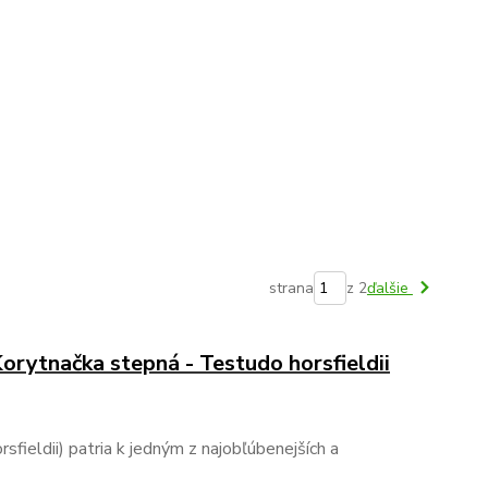
strana
z 2
ďalšie
Korytnačka stepná - Testudo horsfieldii
fieldii) patria k jedným z najobľúbenejších a