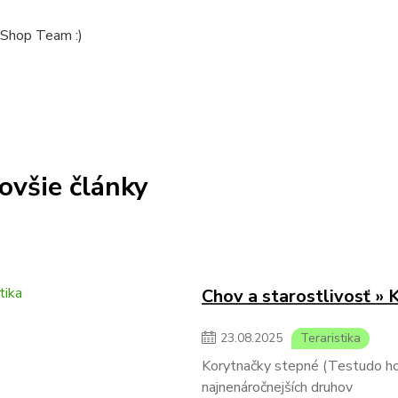
Shop Team :)
ovšie články
Chov a starostlivosť » 
23
.
08
.
2025
Teraristika
Korytnačky stepné (Testudo hors
najnenáročnejších druhov