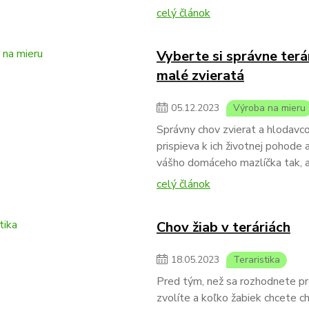
celý článok
Vyberte si správne terá
malé zvieratá
05
.
12
.
2023
Výroba na mieru
Správny chov zvierat a hlodavc
prispieva k ich životnej pohode 
vášho domáceho mazlíčka tak, a
celý článok
Chov žiab v teráriách
18
.
05
.
2023
Teraristika
Pred tým, než sa rozhodnete pre
zvolíte a koľko žabiek chcete c