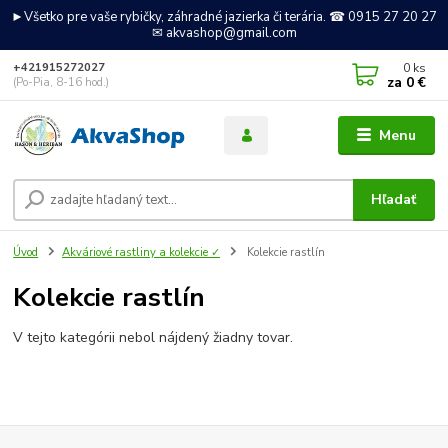
►Všetko pre vaše rybičky, záhradné jazierka či terária. ☎ 0915 27 20 27
✉ akvashop@gmail.com
0
ks
+421915272027
za
0 €
(Po-Pia, 8-16 hod.)
Menu
Hľadať
Úvod
Akváriové rastliny a kolekcie ✓
Kolekcie rastlín
Kolekcie rastlín
V tejto kategórii nebol nájdený žiadny tovar.