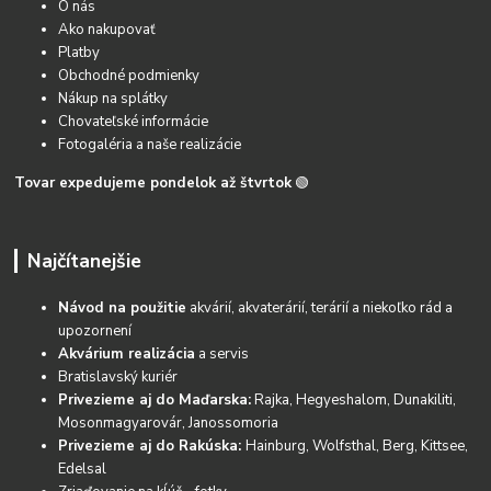
O nás
Ako nakupovať
Platby
Obchodné podmienky
Nákup na splátky
Chovateľské informácie
Fotogaléria a naše realizácie
Tovar expedujeme pondelok až štvrtok
🟢
Najčítanejšie
Návod na použitie
akvárií, akvaterárií, terárií a niekoľko rád a
upozornení
Akvárium realizácia
a servis
Bratislavský kuriér
Privezieme aj do Maďarska:
Rajka, Hegyeshalom, Dunakiliti,
Mosonmagyarovár, Janossomoria
Privezieme aj do Rakúska:
Hainburg, Wolfsthal, Berg, Kittsee,
Edelsal