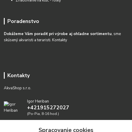
Zriaďovanie na kĺúč - fotky
Poradenstvo
Dokážeme Vám poradiť pri výrobe aj ohľadne sortimentu
, sme
skúsený akvaristi a teraristi.
Kontakty
Kontakty
AkvaShop s.r.o.
Igor Heriban
+421915272027
(Po-Pia, 8-16 hod.)
akvashop@gmail.com
Spracovanie cookies