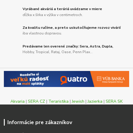
Vyrábané akváriá a teráriá uvádzame v miere
dĺžka x šírka x výška v centimetroch.
Za kvalitu ručíme, a preto uskutočňujeme rozvoz vivárií
iba vlastnou dopravou.
Predávame len overené značky: Sera, Astra, Dupla,
Hobby, Tropical, Rataj, Oase, Penn Plax...
Akvaria
|
SERA CZ
|
Teraristika
|
Jewish
|
Jazierka
|
SERA SK
Informácie pre zákazníkov