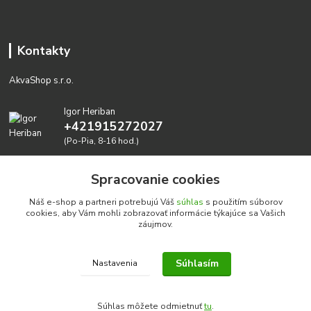
Kontakty
AkvaShop s.r.o.
Igor Heriban
+421915272027
(Po-Pia, 8-16 hod.)
akvashop@gmail.com
Spracovanie cookies
Náš e-shop a partneri potrebujú Váš
súhlas
s použitím súborov
cookies, aby Vám mohli zobrazovať informácie týkajúce sa Vašich
záujmov.
Súhlasím
Nastavenia
Realizujeme prírodné akvária: AkvaShop s.r.o. • IBAN:
SK3911000000002947087849
Súhlas môžete odmietnuť
tu
.