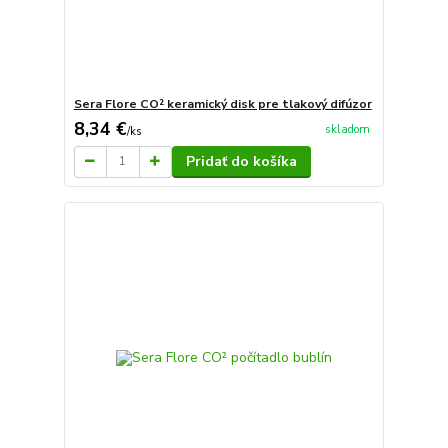
Sera Flore CO² keramický disk pre tlakový difúzor
8,34 €
skladom
/
ks
Pridať do košíka