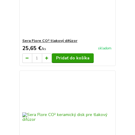
Sera Flore CO² tlakový difúzor
25,65 €
skladom
/
ks
Pridať do košíka