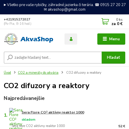
►Všetko pre vaše rybičky, záhradné jazierka či terária. ☎ 0915 27 20 27
✉ akvashop@gmail.com
0
ks
+421915272027
za
0 €
(Po-Pia, 8-16 hod.)
Menu
Hľadať
Úvod
CO2 a minerály do akvária
CO2 difuzory a reaktory
CO2 difuzory a reaktory
Najpredávanejšie
Sera Flore CO² aktívny reaktor 1000
1.
skladom
Sera flore CO2 aktívny reaktor 1000
52 €