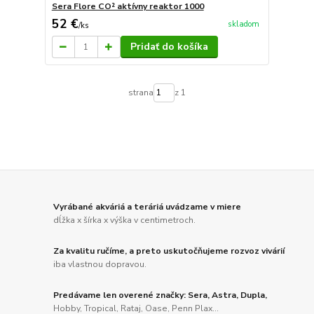
Sera Flore CO² aktívny reaktor 1000
52 €
skladom
/
ks
Pridať do košíka
strana
z 1
Vyrábané akváriá a teráriá uvádzame v miere
dĺžka x šírka x výška v centimetroch.
Za kvalitu ručíme, a preto uskutočňujeme rozvoz vivárií
iba vlastnou dopravou.
Predávame len overené značky: Sera, Astra, Dupla,
Hobby, Tropical, Rataj, Oase, Penn Plax...