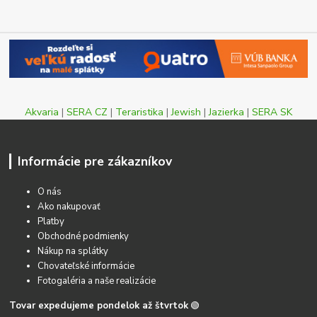
Akvaria
|
SERA CZ
|
Teraristika
|
Jewish
|
Jazierka
|
SERA SK
Informácie pre zákazníkov
O nás
Ako nakupovať
Platby
Obchodné podmienky
Nákup na splátky
Chovateľské informácie
Fotogaléria a naše realizácie
Tovar expedujeme pondelok až štvrtok
🟢