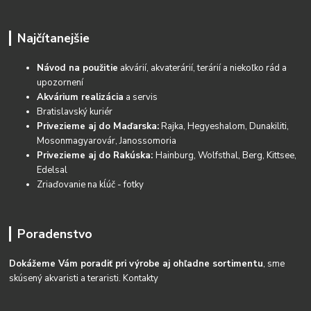
Najčítanejšie
Návod na použitie
akvárií, akvaterárií, terárií a niekoľko rád a
upozornení
Akvárium realizácia
a servis
Bratislavský kuriér
Privezieme aj do Maďarska:
Rajka, Hegyeshalom, Dunakiliti,
Mosonmagyarovár, Janossomoria
Privezieme aj do Rakúska:
Hainburg, Wolfsthal, Berg, Kittsee,
Edelsal
Zriaďovanie na kĺúč - fotky
Poradenstvo
Dokážeme Vám poradiť pri výrobe aj ohľadne sortimentu
, sme
skúsený akvaristi a teraristi.
Kontakty