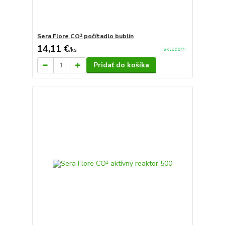
Sera Flore CO² počítadlo bublín
14,11 €
skladom
/
ks
Pridať do košíka