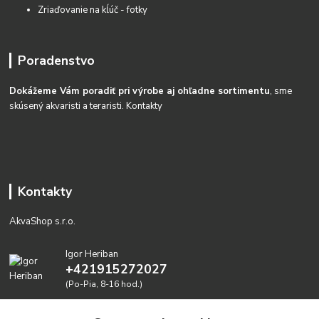
Zriaďovanie na kĺúč - fotky
Poradenstvo
Dokážeme Vám poradiť pri výrobe aj ohľadne sortimentu
, sme
skúsený akvaristi a teraristi.
Kontakty
Kontakty
AkvaShop s.r.o.
Igor Heriban
+421915272027
(Po-Pia, 8-16 hod.)
akvashop@gmail.com