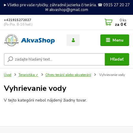
►Všetko pre vaše rybičky, záhradné jazierka či terária. ☎ 0915 27 20 27
✉ akvashop@gmail.com
0
ks
+421915272027
za
0 €
(Po-Pia, 8-16 hod.)
Menu
Hľadať
Úvod
Teraristika ✓
Ohrev terárií alebo akvaterárií
Vyhrievanie vody
Vyhrievanie vody
V tejto kategórii nebol nájdený žiadny tovar.