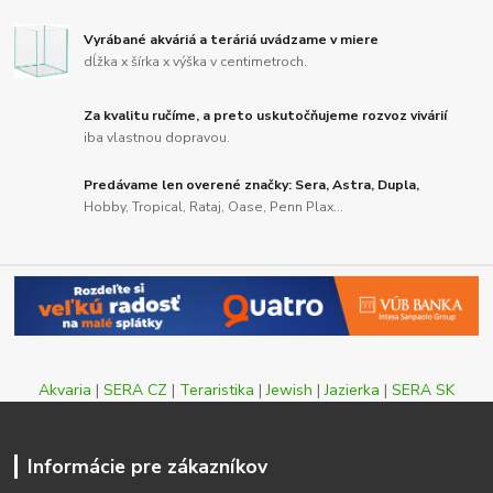
Vyrábané akváriá a teráriá uvádzame v miere
dĺžka x šírka x výška v centimetroch.
Za kvalitu ručíme, a preto uskutočňujeme rozvoz vivárií
iba vlastnou dopravou.
Predávame len overené značky: Sera, Astra, Dupla,
Hobby, Tropical, Rataj, Oase, Penn Plax...
Akvaria
|
SERA CZ
|
Teraristika
|
Jewish
|
Jazierka
|
SERA SK
Informácie pre zákazníkov