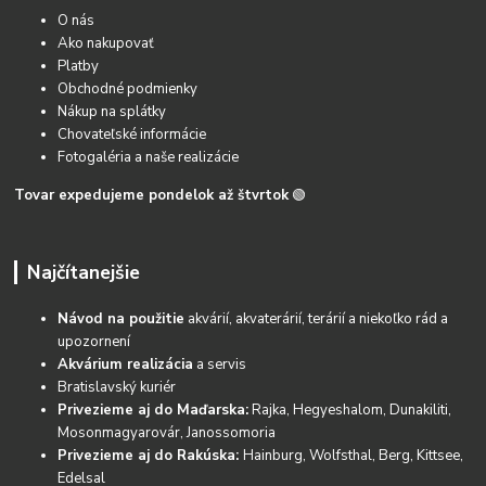
O nás
Ako nakupovať
Platby
Obchodné podmienky
Nákup na splátky
Chovateľské informácie
Fotogaléria a naše realizácie
Tovar expedujeme pondelok až štvrtok
🟢
Najčítanejšie
Návod na použitie
akvárií, akvaterárií, terárií a niekoľko rád a
upozornení
Akvárium realizácia
a servis
Bratislavský kuriér
Privezieme aj do Maďarska:
Rajka, Hegyeshalom, Dunakiliti,
Mosonmagyarovár, Janossomoria
Privezieme aj do Rakúska:
Hainburg, Wolfsthal, Berg, Kittsee,
Edelsal