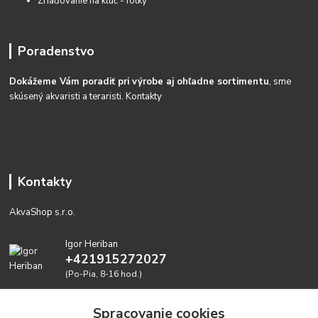
Zriaďovanie na kĺúč - fotky
Poradenstvo
Dokážeme Vám poradiť pri výrobe aj ohľadne sortimentu
, sme
skúsený akvaristi a teraristi.
Kontakty
Kontakty
AkvaShop s.r.o.
Igor Heriban
+421915272027
(Po-Pia, 8-16 hod.)
akvashop@gmail.com
Spracovanie cookies