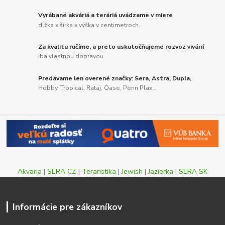
Vyrábané akváriá a teráriá uvádzame v miere
dĺžka x šírka x výška v centimetroch.
Za kvalitu ručíme, a preto uskutočňujeme rozvoz vivárií
iba vlastnou dopravou.
Predávame len overené značky: Sera, Astra, Dupla,
Hobby, Tropical, Rataj, Oase, Penn Plax...
Akvaria
|
SERA CZ
|
Teraristika
|
Jewish
|
Jazierka
|
SERA SK
Informácie pre zákazníkov