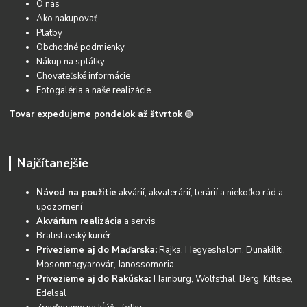
O nás
Ako nakupovať
Platby
Obchodné podmienky
Nákup na splátky
Chovateľské informácie
Fotogaléria a naše realizácie
Tovar expedujeme pondelok až štvrtok
🟢
Najčítanejšie
Návod na použitie
akvárií, akvaterárií, terárií a niekoľko rád a
upozornení
Akvárium realizácia
a servis
Bratislavský kuriér
Privezieme aj do Maďarska:
Rajka, Hegyeshalom, Dunakiliti,
Mosonmagyarovár, Janossomoria
Privezieme aj do Rakúska:
Hainburg, Wolfsthal, Berg, Kittsee,
Edelsal