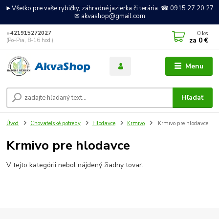
►Všetko pre vaše rybičky, záhradné jazierka či terária. ☎ 0915 27 20 27
✉ akvashop@gmail.com
0
ks
+421915272027
za
0 €
(Po-Pia, 8-16 hod.)
Menu
Hľadať
Úvod
Chovateľské potreby
Hlodavce
Krmivo
Krmivo pre hlodavce
Krmivo pre hlodavce
V tejto kategórii nebol nájdený žiadny tovar.