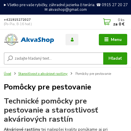
►Všetko pre vaše rybičky, záhradné jazierka či terária. ☎ 0915 27 20 27
✉ akvashop@gmail.com
0
ks
+421915272027
za
0 €
(Po-Pia, 8-16 hod.)
Menu
Hľadať
Úvod
Starostlivosť o akváriové rastliny
Pomôcky pre pestovanie
Pomôcky pre pestovanie
Technické pomôcky pre
pestovanie a starostlivosť
akváriových rastlín
Akváriové rastliny
tej najlepšej kvality ponúkame aj pri