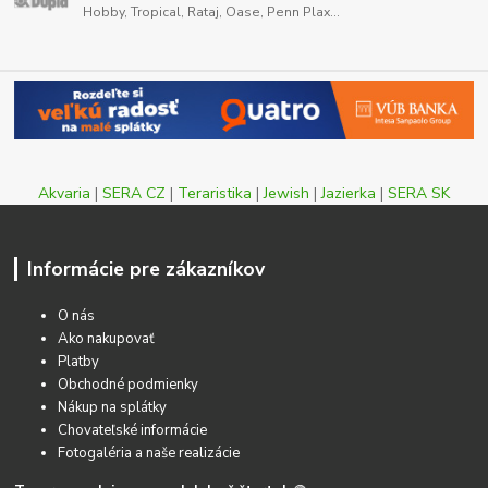
Hobby, Tropical, Rataj, Oase, Penn Plax...
Akvaria
|
SERA CZ
|
Teraristika
|
Jewish
|
Jazierka
|
SERA SK
Informácie pre zákazníkov
O nás
Ako nakupovať
Platby
Obchodné podmienky
Nákup na splátky
Chovateľské informácie
Fotogaléria a naše realizácie