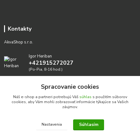
Kontakty
AkvaShop s.r.o.
Igor Heriban
+421915272027
(Po-Pia, 8-16 hod.)
akvashop@gmail.com
Spracovanie cookies
Náš e-shop a partneri potrebujú Váš
súhlas
s použitím súborov
cookies, aby Vám mohli zobrazovať informácie týkajúce sa Vašich
záujmov.
Súhlasím
Nastavenia
Realizujeme prírodné akvária: AkvaShop s.r.o. • IBAN:
SK3911000000002947087849