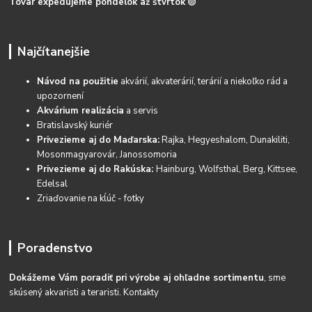
Tovar expedujeme pondelok až štvrtok
🟢
Najčítanejšie
Návod na použitie
akvárií, akvaterárií, terárií a niekoľko rád a
upozornení
Akvárium realizácia
a servis
Bratislavský kuriér
Privezieme aj do Maďarska:
Rajka, Hegyeshalom, Dunakiliti,
Mosonmagyarovár, Janossomoria
Privezieme aj do Rakúska:
Hainburg, Wolfsthal, Berg, Kittsee,
Edelsal
Zriaďovanie na kĺúč - fotky
Poradenstvo
Dokážeme Vám poradiť pri výrobe aj ohľadne sortimentu
, sme
skúsený akvaristi a teraristi.
Kontakty