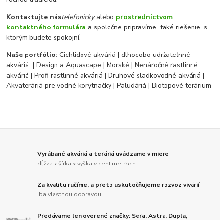
Kontaktujte nás
telefonicky
alebo
prostredníctvom
kontaktného formulára
a spoločne pripravíme také riešenie, s
ktorým budete spokojní.
Naše portfólio:
Cichlidové akváriá | dlhodobo udržateľnné
akváriá | Design a Aquascape | Morské | Nenáročné rastlinné
akváriá | Profi rastlinné akváriá | Druhové sladkovodné akváriá |
Akvateráriá pre vodné korytnačky | Paludáriá | Biotopové terárium
Vyrábané akváriá a teráriá uvádzame v miere
dĺžka x šírka x výška v centimetroch.
Za kvalitu ručíme, a preto uskutočňujeme rozvoz vivárií
iba vlastnou dopravou.
Predávame len overené značky: Sera, Astra, Dupla,