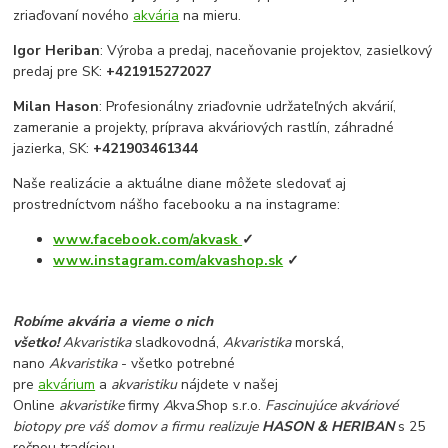
zriaďovaní nového
akvária
na mieru.
Igor Heriban
: Výroba a predaj, naceňovanie projektov, zasielkový
predaj pre SK:
+421915272027
Milan Hason
: Profesionálny zriaďovnie udržateľných akvárií,
zameranie a projekty, príprava akváriových rastlín, záhradné
jazierka, SK:
+421903461344
Naše realizácie a aktuálne diane môžete sledovať aj
prostredníctvom nášho facebooku a na instagrame:
www.facebook.com/akvask
✓
www.instagram.com/akvashop.sk
✓
Robíme akvária a vieme o nich
všetko!
Akvaristika
sladkovodná,
Akvaristika
morská,
nano
Akvaristika
- všetko potrebné
pre
akvárium
a
akvaristiku
nájdete v našej
Online
akvaristike
firmy
A
kva
S
hop s.r.o.
Fascinujúce akváriové
biotopy pre váš domov a firmu realizuje
HASON & HERIBAN
s 25
ročnou tradíciou.