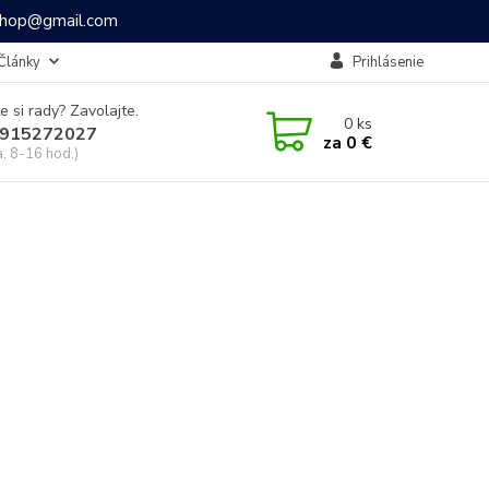
ashop@gmail.com
Články
Prihlásenie
e si rady? Zavolajte.
0
ks
915272027
za
0 €
a, 8-16 hod.)