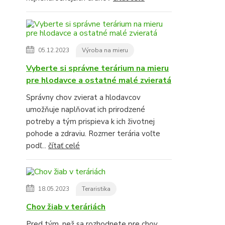
05.12.2023
Výroba na mieru
Vyberte si správne terárium na mieru
pre hlodavce a ostatné malé zvieratá
Správny chov zvierat a hlodavcov
umožňuje naplňovať ich prirodzené
potreby a tým prispieva k ich životnej
pohode a zdraviu. Rozmer terária voľte
podľ...
čítať celé
18.05.2023
Teraristika
Chov žiab v teráriách
Pred tým, než sa rozhodnete pre chov