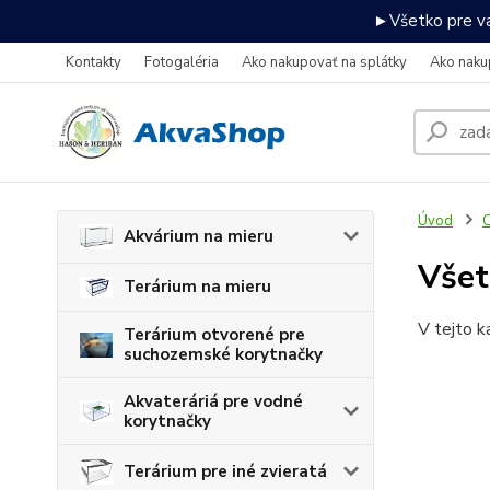
►Všetko pre va
Kontakty
Fotogaléria
Ako nakupovať na splátky
Ako naku
Úvod
C
Akvárium na mieru
Všet
Terárium na mieru
V tejto k
Terárium otvorené pre
suchozemské korytnačky
Akvateráriá pre vodné
korytnačky
Terárium pre iné zvieratá