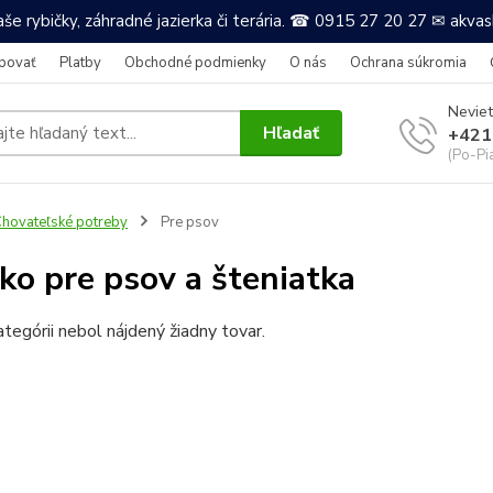
še rybičky, záhradné jazierka či terária. ☎ 0915 27 20 27 ✉ akv
povať
Platby
Obchodné podmienky
O nás
Ochrana súkromia
Neviet
Hľadať
+421
(Po-Pi
hovateľské potreby
Pre psov
ko pre psov a šteniatka
ategórii nebol nájdený žiadny tovar.