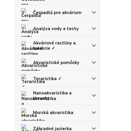
Čerpadlá pre akvárium
Analýza vody a testy
Akváriové rastliny a
kolekcie ✓
Akvaristické pomôcky
Teraristika ✓
Nanoakvaristika a
krevety
Morská akvaristika
Záhradné jazierka