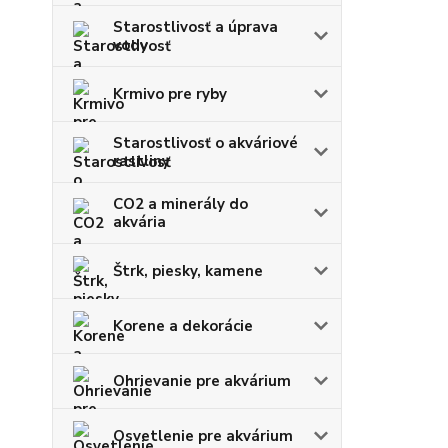
Starostlivosť a úprava
vody
Krmivo pre ryby
Starostlivosť o akváriové
rastliny
CO2 a minerály do
akvária
Štrk, piesky, kamene
Korene a dekorácie
Ohrievanie pre akvárium
Osvetlenie pre akvárium