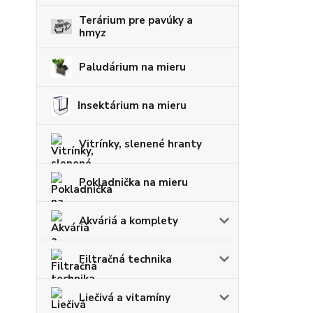
Terárium pre pavúky a
hmyz
Paludárium na mieru
Insektárium na mieru
Vitrínky, slenené hranty
Pokladnička na mieru
Akváriá a komplety
Filtračná technika
Liečivá a vitamíny