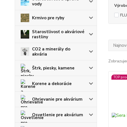
vody
Výrob
FL
Krmivo pre ryby
Starostlivosť o akváriové
rastliny
Najnov
CO2 a minerály do
akvária
Zobrazuje
Štrk, piesky, kamene
TOP pro
Korene a dekorácie
Ohrievanie pre akvárium
Osvetlenie pre akvárium