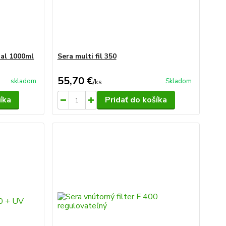
nal 1000ml
Sera multi fil 350
55,70 €
skladom
Skladom
/
ks
íka
Pridať do košíka