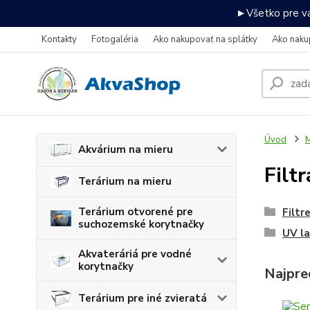
►Všetko pre va
Kontakty
Fotogaléria
Ako nakupovať na splátky
Ako naku
Úvod
M
Akvárium na mieru
Filt
Terárium na mieru
Terárium otvorené pre
Filtr
suchozemské korytnačky
UV la
Akvateráriá pre vodné
korytnačky
Najpre
Terárium pre iné zvieratá