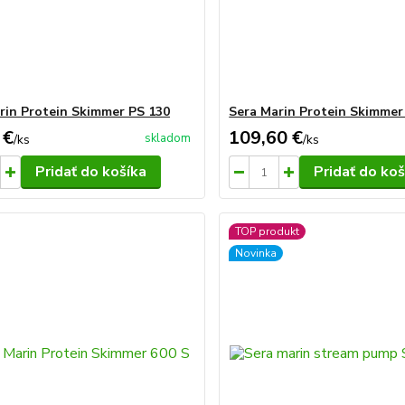
rin Protein Skimmer PS 130
Sera Marin Protein Skimmer
 €
109,60 €
skladom
/
ks
/
ks
Pridať do košíka
Pridať do koš
TOP produkt
Novinka