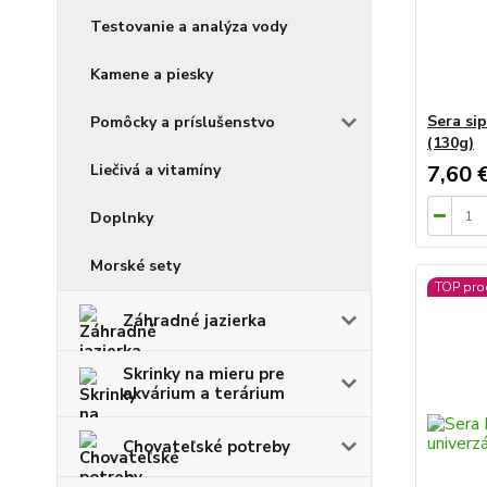
Testovanie a analýza vody
Kamene a piesky
Sera si
Pomôcky a príslušenstvo
(130g)
Liečivá a vitamíny
7,60 
Doplnky
Morské sety
TOP pro
Záhradné jazierka
Skrinky na mieru pre
akvárium a terárium
Chovateľské potreby