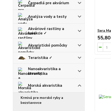
Čerpadlá pre akvárium
Analýza vody a testy
Akváriové rastliny a
Sera Ma
kolekcie ✓
55,80
Akvaristické pomôcky
Teraristika ✓
Nanoakvaristika a
krevety
Morská akvaristika
Krmivá pre morské ryby a
bezstavovce