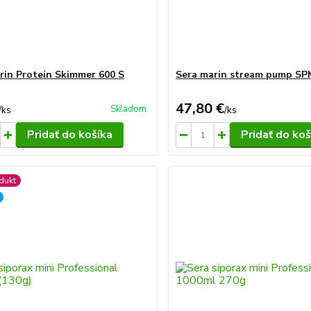
rin Protein Skimmer 600 S
Sera marin stream pump SP
47,80 €
Skladom
/
ks
/
ks
Pridať do košíka
Pridať do koš
dukt