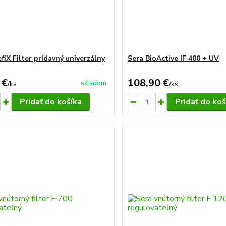
fiX Filter prídavný univerzálny
Sera BioActive IF 400 + UV
 €
108,90 €
skladom
/
ks
/
ks
Pridať do košíka
Pridať do koš