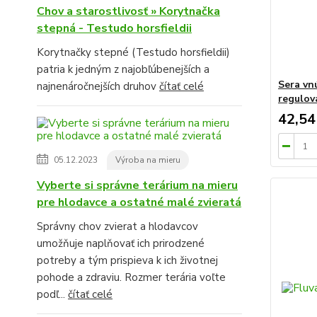
Chov a starostlivosť » Korytnačka
stepná - Testudo horsfieldii
Korytnačky stepné (Testudo horsfieldii)
patria k jedným z najobľúbenejších a
Sera vnú
najnenáročnejších druhov
čítať celé
regulov
42,54
05.12.2023
Výroba na mieru
Vyberte si správne terárium na mieru
pre hlodavce a ostatné malé zvieratá
Správny chov zvierat a hlodavcov
umožňuje naplňovať ich prirodzené
potreby a tým prispieva k ich životnej
pohode a zdraviu. Rozmer terária voľte
podľ...
čítať celé