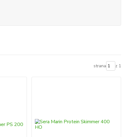
strana
z 1