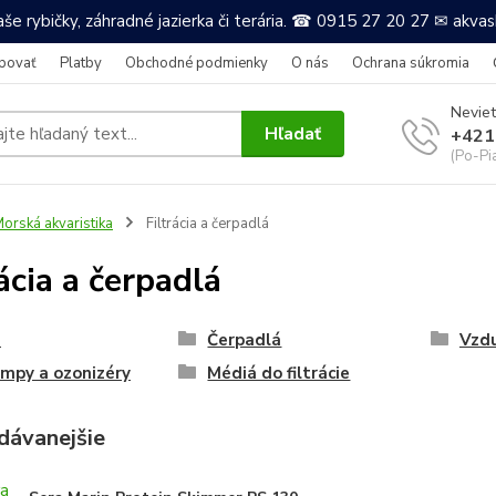
še rybičky, záhradné jazierka či terária. ☎ 0915 27 20 27 ✉ akv
povať
Platby
Obchodné podmienky
O nás
Ochrana súkromia
Neviet
Hľadať
+421
(Po-Pi
orská akvaristika
Filtrácia a čerpadlá
rácia a čerpadlá
e
Čerpadlá
Vzdu
mpy a ozonizéry
Médiá do filtrácie
dávanejšie