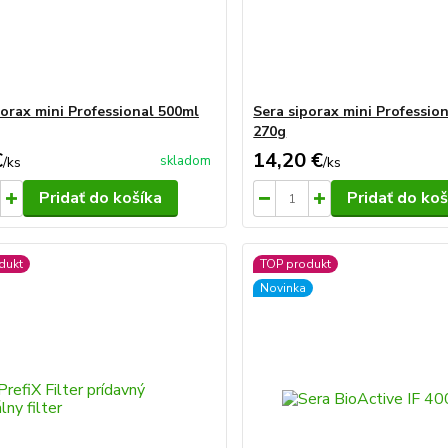
porax mini Professional 500ml
Sera siporax mini Professio
270g
€
14,20 €
skladom
/
ks
/
ks
Pridať do košíka
Pridať do koš
dukt
TOP produkt
Novinka