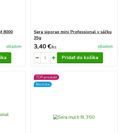
M 8000
Sera siporax mini Professional v sáčku
35g
3,40 €
skladom
skladom
/
ks
íka
Pridať do košíka
TOP produkt
Novinka