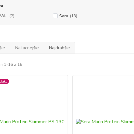
ca
UVAL
(2)
Sera
(13)
šie
Najlacnejšie
Najdrahšie
m 1-16 z 16
dukt