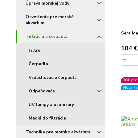
Úprava morskej vody
Osvetlenie pre morské
akvárium
Sera Ma
Filtrácia a čerpadlá
184 €
Filtre
Čerpadlá
Vzduchovacie čerpadlá
TOP pro
Novinka
Odpeňovače
UV lampy a ozonizéry
Médiá do filtrácie
Technika pre morské akvárium