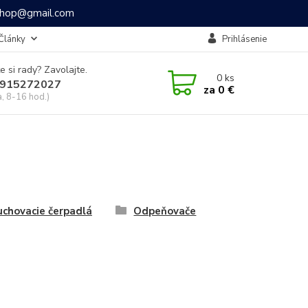
ashop@gmail.com
Články
Prihlásenie
e si rady? Zavolajte.
0
ks
915272027
za
0 €
a, 8-16 hod.)
chovacie čerpadlá
Odpeňovače