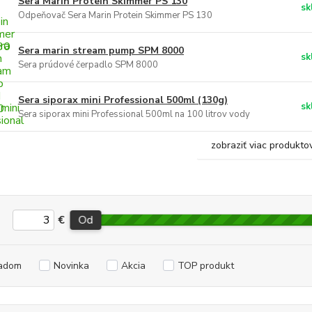
Sera Marin Protein Skimmer PS 130
sk
Odpeňovač Sera Marin Protein Skimmer PS 130
Sera marin stream pump SPM 8000
sk
Sera prúdové čerpadlo SPM 8000
Sera siporax mini Professional 500ml (130g)
sk
Sera siporax mini Professional 500ml na 100 litrov vody
zobraziť viac produkto
€
Od
adom
Novinka
Akcia
TOP produkt