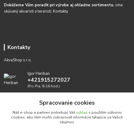
Dokážeme Vám poradiť pri výrobe aj ohľadne sortimentu
, sme
skúsený akvaristi a teraristi.
Kontakty
Kontakty
AkvaShop s.r.o.
Igor Heriban
+421915272027
(Po-Pia, 8-16 hod.)
akvashop@gmail.com
Spracovanie cookies
Náš e-shop a partneri potrebujú Váš
súhlas
s použitím súborov
cookies, aby Vám mohli zobrazovať informácie týkajúce sa Vašich
záujmov.