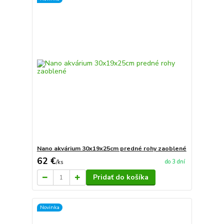
Nano akvárium 30x19x25cm predné rohy zaoblené
62 €
do 3 dní
/
ks
Pridať do košíka
Novinka