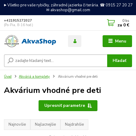
►Všetko pre vaše rybičky, záhradné jazierka či terária. ☎ 0915 27 20 27
✉ akvashop@gmail.com
0
ks
+421915272027
za
0 €
(Po-Pia, 8-16 hod.)
Menu
Hľadať
Úvod
Akváriá a komplety
Akvárium vhodné pre deti
Akvárium vhodné pre deti
Upresniť parametre
Najnovšie
Najlacnejšie
Najdrahšie