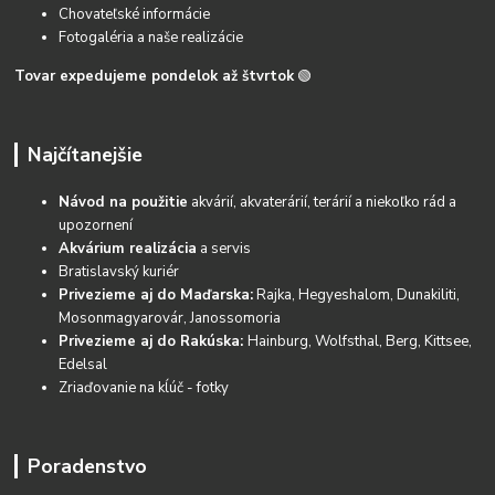
Chovateľské informácie
Fotogaléria a naše realizácie
Tovar expedujeme pondelok až štvrtok
🟢
Najčítanejšie
Návod na použitie
akvárií, akvaterárií, terárií a niekoľko rád a
upozornení
Akvárium realizácia
a servis
Bratislavský kuriér
Privezieme aj do Maďarska:
Rajka, Hegyeshalom, Dunakiliti,
Mosonmagyarovár, Janossomoria
Privezieme aj do Rakúska:
Hainburg, Wolfsthal, Berg, Kittsee,
Edelsal
Zriaďovanie na kĺúč - fotky
Poradenstvo