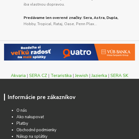
iba vlastnou dopravou.
Predávame len overené značky: Sera, Astra, Dupla,
Hobby, Tropical, Rataj, Oase, Penn Plax...
Akvaria
|
SERA CZ
|
Teraristika
|
Jewish
|
Jazierka
|
SERA SK
Informácie pre zákazníkov
O nás
Ako nakupovať
Platby
Obchodné podmienky
Nákup na splátky