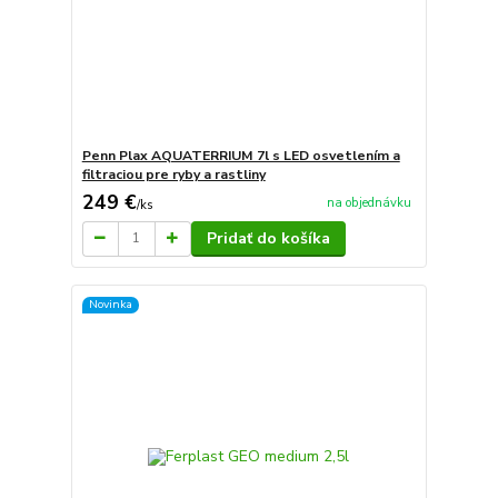
Penn Plax AQUATERRIUM 7l s LED osvetlením a
filtraciou pre ryby a rastliny
249 €
na objednávku
/
ks
Pridať do košíka
Novinka