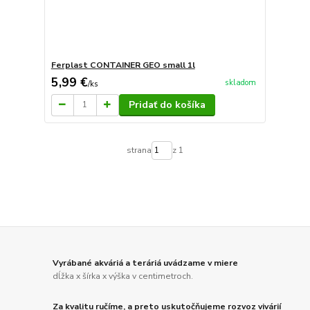
Ferplast CONTAINER GEO small 1l
5,99 €
skladom
/
ks
Pridať do košíka
strana
z 1
Vyrábané akváriá a teráriá uvádzame v miere
dĺžka x šírka x výška v centimetroch.
Za kvalitu ručíme, a preto uskutočňujeme rozvoz vivárií