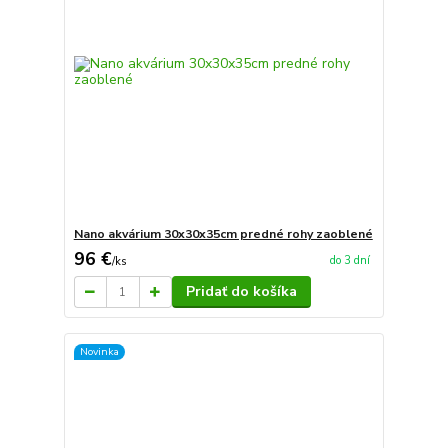
Nano akvárium 30x30x35cm predné rohy zaoblené
96 €
do 3 dní
/
ks
Pridať do košíka
Novinka