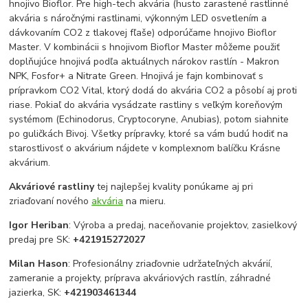
hnojivo Bioflor. Pre high-tech akvária (husto zarastené rastlinné
akvária s náročnými rastlinami, výkonným LED osvetlením a
dávkovaním CO2 z tlakovej fľaše) odporúčame hnojivo Bioflor
Master. V kombinácii s hnojivom Bioflor Master môžeme použiť
doplňujúce hnojivá podľa aktuálnych nárokov rastlín - Makron
NPK, Fosfor+ a Nitrate Green. Hnojivá je fajn kombinovať s
prípravkom CO2 Vital, ktorý dodá do akvária CO2 a pôsobí aj proti
riase. Pokiaľ do akvária vysádzate rastliny s veľkým koreňovým
systémom (Echinodorus, Cryptocoryne, Anubias), potom siahnite
po guličkách Bivoj. Všetky prípravky, ktoré sa vám budú hodiť na
starostlivosť o akvárium nájdete v komplexnom balíčku Krásne
akvárium.
Akváriové rastliny
tej najlepšej kvality ponúkame aj pri
zriaďovaní nového
akvária
na mieru.
Igor Heriban
: Výroba a predaj, naceňovanie projektov, zasielkový
predaj pre SK:
+421915272027
Milan Hason
: Profesionálny zriaďovnie udržateľných akvárií,
zameranie a projekty, príprava akváriových rastlín, záhradné
jazierka, SK:
+421903461344