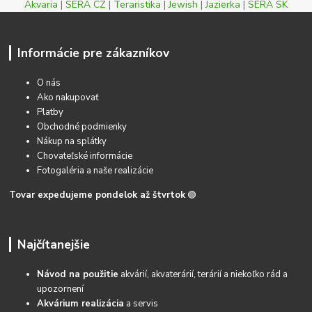
Akvaria
|
SERA CZ
|
Teraristika
|
Jewish
|
Jazierka
|
SERA SK
Informácie pre zákazníkov
O nás
Ako nakupovať
Platby
Obchodné podmienky
Nákup na splátky
Chovateľské informácie
Fotogaléria a naše realizácie
Tovar expedujeme pondelok až štvrtok
🟢
Najčítanejšie
Návod na použitie
akvárií, akvaterárií, terárií a niekoľko rád a
upozornení
Akvárium realizácia
a servis