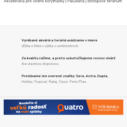
Akvateráriá pre vodné korytnačky | Paludáriá | Biotopové terárium
Vyrábané akváriá a teráriá uvádzame v miere
dĺžka x šírka x výška v centimetroch.
Za kvalitu ručíme, a preto uskutočňujeme rozvoz vivárií
iba vlastnou dopravou.
Predávame len overené značky: Sera, Astra, Dupla,
Hobby, Tropical, Rataj, Oase, Penn Plax...