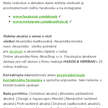
Naše realizácie a aktuálne diane môžete sledovať aj
prostredníctvom nášho facebooku a na instagrame:
www.facebook.com/akvask
✓
www.instagram.com/akvashop.sk
✓
Robíme akvária a vieme o nich
všetko!
Akvaristika
sladkovodná,
Akvaristika
morská,
nano
Akvaristika
- všetko potrebné
pre
akvárium
a
akvaristiku
nájdete v našej
Online
akvaristike
firmy
A
kva
S
hop s.r.o.
Fascinujúce akváriové
biotopy pre váš domov a firmu realizuje
HASON & HERIBAN
s 25
ročnou tradíciou.
Kontaktujte nás
telefonicky
alebo
prostredníctvom
kontaktného formulára
a spoločne pripravíme také riešenie, s
ktorým budete spokojní.
Naše portfólio:
Cichlidové akváriá | dlhodobo udržateľnné
akváriá | Design a Aquascape | Morské | Nenáročné rastlinné
akváriá | Profi rastlinné akváriá | Druhové sladkovodné akváriá |