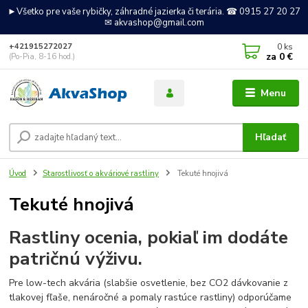
►Všetko pre vaše rybičky, záhradné jazierka či terária. ☎ 0915 27 20 27
✉ akvashop@gmail.com
0
ks
+421915272027
za
0 €
(Po-Pia, 8-16 hod.)
Menu
Hľadať
Úvod
Starostlivosť o akváriové rastliny
Tekuté hnojivá
Tekuté hnojivá
Rastliny ocenia, pokiaľ im dodáte
patričnú výživu.
Pre low-tech akvária (slabšie osvetlenie, bez CO2 dávkovanie z
tlakovej fľaše, nenáročné a pomaly rastúce rastliny) odporúčame