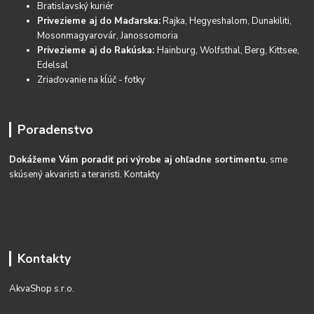
Bratislavský kuriér
Privezieme aj do Maďarska:
Rajka, Hegyeshalom, Dunakiliti,
Mosonmagyarovár, Janossomoria
Privezieme aj do Rakúska:
Hainburg, Wolfsthal, Berg, Kittsee,
Edelsal
Zriaďovanie na kĺúč - fotky
Poradenstvo
Dokážeme Vám poradiť pri výrobe aj ohľadne sortimentu
, sme
skúsený akvaristi a teraristi.
Kontakty
Kontakty
AkvaShop s.r.o.