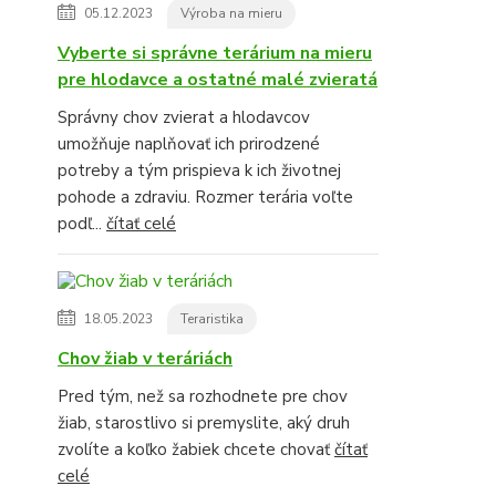
05.12.2023
Výroba na mieru
Vyberte si správne terárium na mieru
pre hlodavce a ostatné malé zvieratá
Správny chov zvierat a hlodavcov
umožňuje naplňovať ich prirodzené
potreby a tým prispieva k ich životnej
pohode a zdraviu. Rozmer terária voľte
podľ...
čítať celé
18.05.2023
Teraristika
Chov žiab v teráriách
Pred tým, než sa rozhodnete pre chov
žiab, starostlivo si premyslite, aký druh
zvolíte a koľko žabiek chcete chovať
čítať
celé