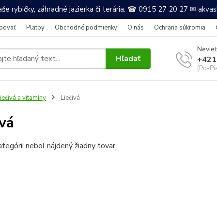
še rybičky, záhradné jazierka či terária. ☎ 0915 27 20 27 ✉ akv
povať
Platby
Obchodné podmienky
O nás
Ochrana súkromia
Neviet
Hľadať
+421
(Po-Pi
iečivá a vitamíny
Liečivá
ivá
ategórii nebol nájdený žiadny tovar.