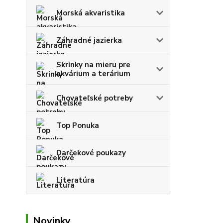
Morská akvaristika
Záhradné jazierka
Skrinky na mieru pre
akvárium a terárium
Chovateľské potreby
Top Ponuka
Darčekové poukazy
Literatúra
Novinky