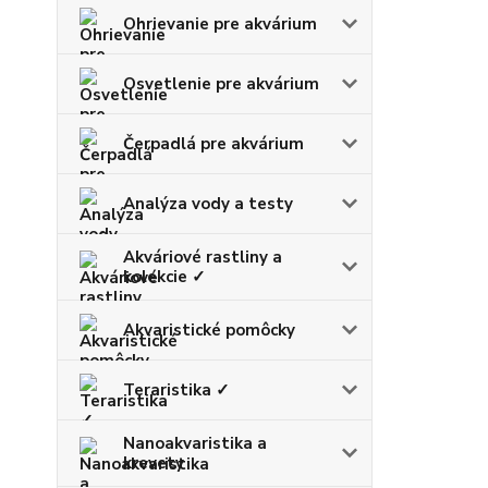
Ohrievanie pre akvárium
Osvetlenie pre akvárium
Čerpadlá pre akvárium
Analýza vody a testy
Akváriové rastliny a
kolekcie ✓
Akvaristické pomôcky
Teraristika ✓
Nanoakvaristika a
krevety