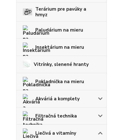
Terárium pre pavúky a
hmyz
Paludárium na mieru
Insektárium na mieru
Vitrínky, slenené hranty
Pokladnička na mieru
Akváriá a komplety
Filtračná technika
Liečivá a vitamíny