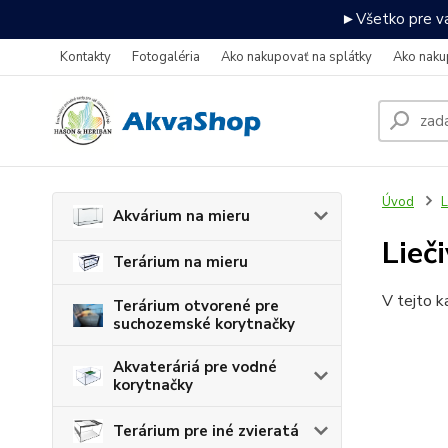
►Všetko pre va
Kontakty
Fotogaléria
Ako nakupovať na splátky
Ako naku
Úvod
L
Akvárium na mieru
Lieč
Terárium na mieru
V tejto k
Terárium otvorené pre
suchozemské korytnačky
Akvateráriá pre vodné
korytnačky
Terárium pre iné zvieratá