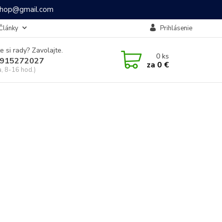
ashop@gmail.com
Články
Prihlásenie
e si rady? Zavolajte.
0
ks
915272027
za
0 €
a, 8-16 hod.)