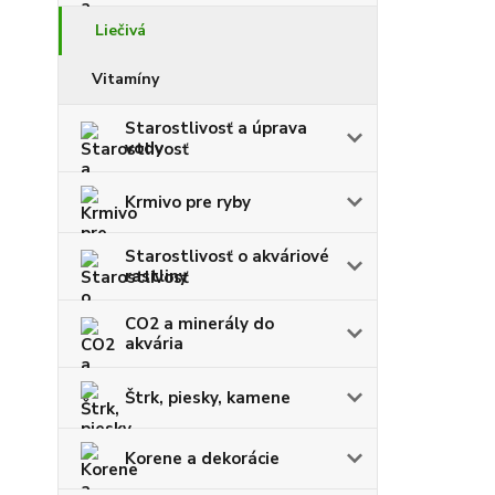
Liečivá
Vitamíny
Starostlivosť a úprava
vody
Krmivo pre ryby
Starostlivosť o akváriové
rastliny
CO2 a minerály do
akvária
Štrk, piesky, kamene
Korene a dekorácie