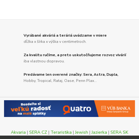
Vyrábané akváriá a teráriá uvádzame v miere
dĺžka x šírka x výška v centimetroch.
Za kvalitu ručíme, a preto uskutočňujeme rozvoz vivárií
iba vlastnou dopravou.
Predávame len overené značky: Sera, Astra, Dupla,
Hobby, Tropical, Rataj, Oase, Penn Plax...
Akvaria
|
SERA CZ
|
Teraristika
|
Jewish
|
Jazierka
|
SERA SK