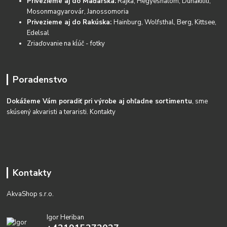
Privezieme aj do Maďarska:
Rajka, Hegyeshalom, Dunakiliti,
Mosonmagyarovár, Janossomoria
Privezieme aj do Rakúska:
Hainburg, Wolfsthal, Berg, Kittsee,
Edelsal
Zriaďovanie na kĺúč - fotky
Poradenstvo
Dokážeme Vám poradiť pri výrobe aj ohľadne sortimentu
, sme
skúsený akvaristi a teraristi.
Kontakty
Kontakty
AkvaShop s.r.o.
Igor Heriban