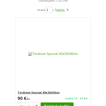
Zobrazujem 1-20 z 60
strana
z 3
ďalšie
Terárium Special 40x30x50cm
90 €
výroba 10 - 14 dní
/
ks