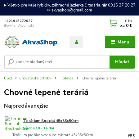
►Všetko pre vaše rybičky, záhradné jazierka či terária. ☎ 0915 27 20 27
✉ akvashop@gmail.com
0
ks
+421915272027
za
0 €
(Po-Pia, 8-16 hod.)
Menu
Hľadať
Úvod
Chovateľské potreby
Hlodavce
Chovné lepené teráriá
Chovné lepené teráriá
Najpredávanejšie
Terárium Special 45x35x50cm
1.
výroba 10 - 14 dní
Terárium pre hlodavce a iné zvieratá 45x35x50cm
99 €