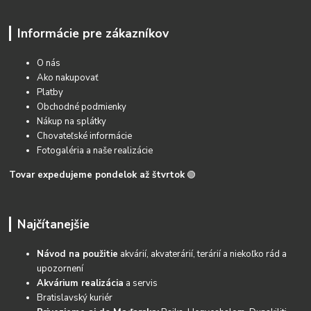
Informácie pre zákazníkov
O nás
Ako nakupovať
Platby
Obchodné podmienky
Nákup na splátky
Chovateľské informácie
Fotogaléria a naše realizácie
Tovar expedujeme pondelok až štvrtok
🟢
Najčítanejšie
Návod na použitie
akvárií, akvaterárií, terárií a niekoľko rád a
upozornení
Akvárium realizácia
a servis
Bratislavský kuriér