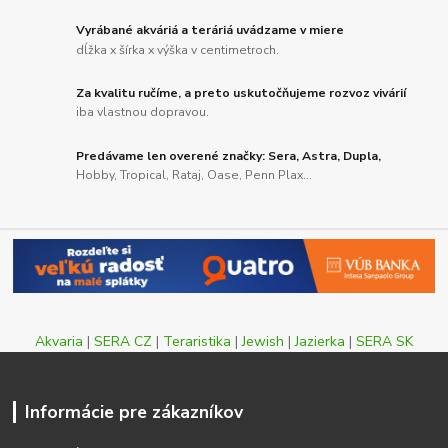
Vyrábané akváriá a teráriá uvádzame v miere
dĺžka x šírka x výška v centimetroch.
Za kvalitu ručíme, a preto uskutočňujeme rozvoz vivárií
iba vlastnou dopravou.
Predávame len overené značky: Sera, Astra, Dupla,
Hobby, Tropical, Rataj, Oase, Penn Plax...
Akvaria
|
SERA CZ
|
Teraristika
|
Jewish
|
Jazierka
|
SERA SK
Informácie pre zákazníkov