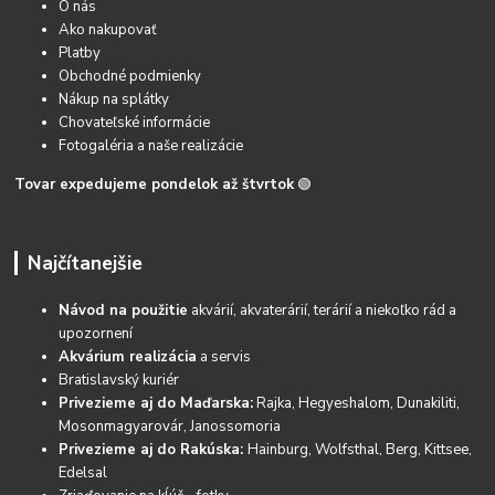
O nás
Ako nakupovať
Platby
Obchodné podmienky
Nákup na splátky
Chovateľské informácie
Fotogaléria a naše realizácie
Tovar expedujeme pondelok až štvrtok
🟢
Najčítanejšie
Návod na použitie
akvárií, akvaterárií, terárií a niekoľko rád a
upozornení
Akvárium realizácia
a servis
Bratislavský kuriér
Privezieme aj do Maďarska:
Rajka, Hegyeshalom, Dunakiliti,
Mosonmagyarovár, Janossomoria
Privezieme aj do Rakúska:
Hainburg, Wolfsthal, Berg, Kittsee,
Edelsal