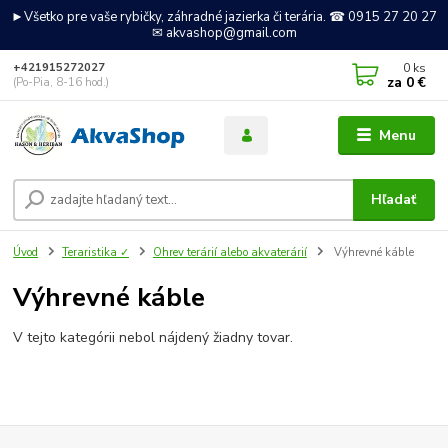
►Všetko pre vaše rybičky, záhradné jazierka či terária. ☎ 0915 27 20 27
✉ akvashop@gmail.com
0
ks
+421915272027
za
0 €
(Po-Pia, 8-16 hod.)
Menu
Hľadať
Úvod
Teraristika ✓
Ohrev terárií alebo akvaterárií
Výhrevné káble
Výhrevné káble
V tejto kategórii nebol nájdený žiadny tovar.