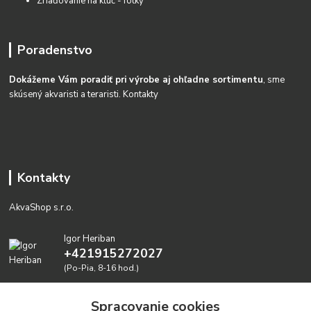
Zriaďovanie na kĺúč - fotky
Poradenstvo
Dokážeme Vám poradiť pri výrobe aj ohľadne sortimentu
, sme
skúsený akvaristi a teraristi.
Kontakty
Kontakty
AkvaShop s.r.o.
Igor Heriban
+421915272027
(Po-Pia, 8-16 hod.)
akvashop@gmail.com
Spracovanie cookies