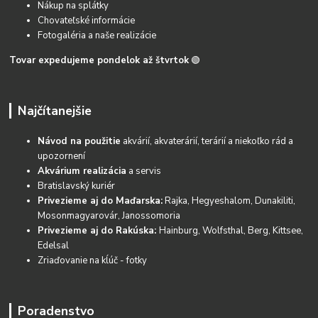
Nákup na splátky
Chovateľské informácie
Fotogaléria a naše realizácie
Tovar expedujeme pondelok až štvrtok
🟢
Najčítanejšie
Návod na použitie
akvárií, akvaterárií, terárií a niekoľko rád a
upozornení
Akvárium realizácia
a servis
Bratislavský kuriér
Privezieme aj do Maďarska:
Rajka, Hegyeshalom, Dunakiliti,
Mosonmagyarovár, Janossomoria
Privezieme aj do Rakúska:
Hainburg, Wolfsthal, Berg, Kittsee,
Edelsal
Zriaďovanie na kĺúč - fotky
Poradenstvo