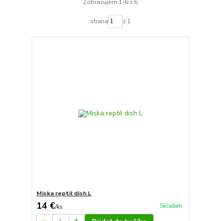
Zobrazujem 1-6 z 6
strana
z 1
Miska reptil dish L
14 €
Skladom
/
ks