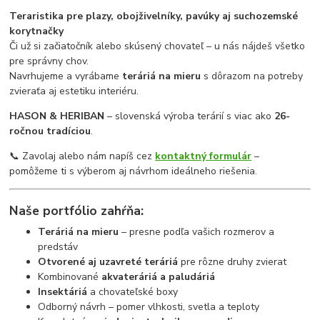
Teraristika pre plazy, obojživelníky, pavúky aj suchozemské
korytnačky
Či už si začiatočník alebo skúsený chovateľ – u nás nájdeš všetko
pre správny chov.
Navrhujeme a vyrábame
teráriá na mieru
s dôrazom na potreby
zvieraťa aj estetiku interiéru.
HASON & HERIBAN
– slovenská výroba terárií s viac ako
26-
ročnou tradíciou
.
📞 Zavolaj alebo nám napíš cez
kontaktný formulár
–
pomôžeme ti s výberom aj návrhom ideálneho riešenia.
Naše portfólio zahŕňa:
Teráriá na mieru
– presne podľa vašich rozmerov a
predstáv
Otvorené aj uzavreté teráriá
pre rôzne druhy zvierat
Kombinované
akvateráriá a paludáriá
Insektáriá
a chovateľské boxy
Odborný návrh – pomer vlhkosti, svetla a teploty