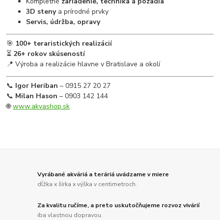
Kompletné
zariadenie, technika a pozadia
3D steny
a prírodné prvky
Servis, údržba, opravy
🎯
100+ teraristických realizácií
⏳
26+ rokov skúseností
📍 Výroba a realizácie hlavne v Bratislave a okolí
📞
Igor Heriban
– 0915 27 20 27
📞
Milan Hason
– 0903 142 144
🌐
www.akvashop.sk
Vyrábané akváriá a teráriá uvádzame v miere
dĺžka x šírka x výška v centimetroch.
Za kvalitu ručíme, a preto uskutočňujeme rozvoz vivárií
iba vlastnou dopravou.