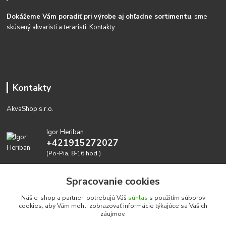
Dokážeme Vám poradiť pri výrobe aj ohľadne sortimentu
, sme
skúsený akvaristi a teraristi.
Kontakty
Kontakty
AkvaShop s.r.o.
Igor Heriban
+421915272027
(Po-Pia, 8-16 hod.)
akvashop@gmail.com
Spracovanie cookies
Náš e-shop a partneri potrebujú Váš
súhlas
s použitím súborov
cookies, aby Vám mohli zobrazovať informácie týkajúce sa Vašich
záujmov.