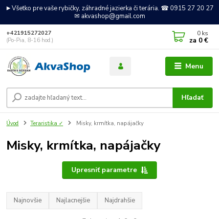
►Všetko pre vaše rybičky, záhradné jazierka či terária. ☎ 0915 27 20 27
✉ akvashop@gmail.com
0
ks
+421915272027
za
0 €
(Po-Pia, 8-16 hod.)
Menu
Hľadať
Úvod
Teraristika ✓
Misky, krmítka, napájačky
Misky, krmítka, napájačky
Upresniť parametre
Najnovšie
Najlacnejšie
Najdrahšie