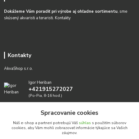
Dokážeme Vám poradiť pri výrobe aj ohľadne sortimentu
, sme
skúsený akvaristi a teraristi.
Kontakty
Kontakty
AkvaShop s.r.o.
Igor Heriban
+421915272027
(Po-Pia, 8-16 hod.)
akvashop@gmail.com
Spracovanie cookies
Náš e-shop a partneri potrebujú Váš
súhlas
s použitím súborov
cookies, aby Vám mohli zobrazovať informácie týkajúce sa Vašich
záujmov.