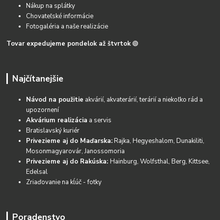
Nákup na splátky
Chovateľské informácie
Fotogaléria a naše realizácie
Tovar expedujeme pondelok až štvrtok
🟢
Najčítanejšie
Návod na použitie
akvárií, akvaterárií, terárií a niekoľko rád a
upozornení
Akvárium realizácia
a servis
Bratislavský kuriér
Privezieme aj do Maďarska:
Rajka, Hegyeshalom, Dunakiliti,
Mosonmagyarovár, Janossomoria
Privezieme aj do Rakúska:
Hainburg, Wolfsthal, Berg, Kittsee,
Edelsal
Zriaďovanie na kĺúč - fotky
Poradenstvo