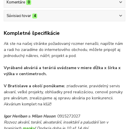
Komentáre
0
Súvisiaci tovar
4
Kompletné špecifikácie
Ak ste na našej stránke požadovaný rozmer nenašli, napíšte nám
a radi ho zaradíme do internetového obchodu, môžete pripojiť aj
jednoduchý nákres, náčrt, projekt a pod.
Vyrábané akváriá a teráriá uvádzame v miere dĺžka x šírka x
výška v centimetroch.
V Bratislave a okolí ponúkame:
zriaďovanie, pravidelný servis
akvarií, veľké projekty, obhliadky pred realizáciou, cenové ponuky
pre akvárium, zrealizujeme aj opravu akvária po konkurencii.
Akvárium komplet na kľúč!
Igor Heriban
a
Milan Hason
: 0915272027
Rozvoz akvárií, terárií, akvaterárií, insektárií a paludárií len v
hraniciach
mapky
! Dodacia doba je 10 až 14 dní.