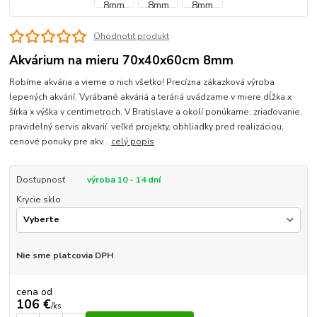
Ohodnotiť produkt
Akvárium na mieru 70x40x60cm 8mm
Robíme akvária a vieme o nich všetko! Precízna zákazková výroba
lepených akvárií. Vyrábané akváriá a teráriá uvádzame v miere dĺžka x
šírka x výška v centimetroch. V Bratislave a okolí ponúkame: zriaďovanie,
pravidelný servis akvarií, veľké projekty, obhliadky pred realizáciou,
cenové ponuky pre akv...
celý popis
Dostupnosť
výroba 10 - 14 dní
Krycie sklo
Nie sme platcovia DPH
cena od
106 €
/
ks