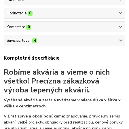
Hodnotenie
0
Komentáre
0
Súvisiaci tovar
4
Kompletné špecifikácie
Robíme akvária a vieme o nich
všetko!
Precízna zákazková
výroba lepených akvárií.
Vyrábané akváriá a teráriá uvádzame v miere dĺžka x šírka x
výška v centimetroch.
V Bratislave a okolí ponúkame:
zriaďovanie, pravidelný servis
akvarií, veľké projekty, obhliadky pred realizáciou, cenové ponuky
pre akvárium, zrealizujeme aj opravu akvária po konkurencii.