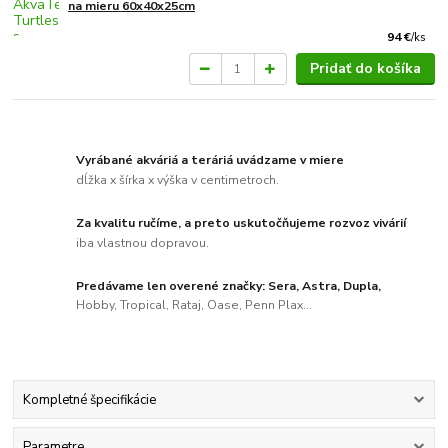
na mieru 60x40x25cm
94 €
/
ks
Pridať do košíka
Vyrábané akváriá a teráriá uvádzame v miere
dĺžka x šírka x výška v centimetroch.
Za kvalitu ručíme, a preto uskutočňujeme rozvoz vivárií
iba vlastnou dopravou.
Predávame len overené značky: Sera, Astra, Dupla,
Hobby, Tropical, Rataj, Oase, Penn Plax...
Kompletné špecifikácie
Parametre