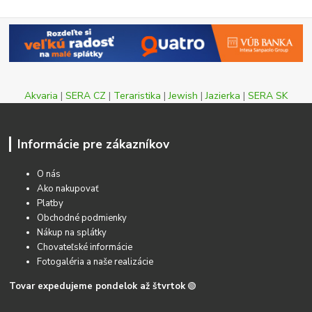
Akvaria
|
SERA CZ
|
Teraristika
|
Jewish
|
Jazierka
|
SERA SK
Informácie pre zákazníkov
O nás
Ako nakupovať
Platby
Obchodné podmienky
Nákup na splátky
Chovateľské informácie
Fotogaléria a naše realizácie
Tovar expedujeme pondelok až štvrtok
🟢