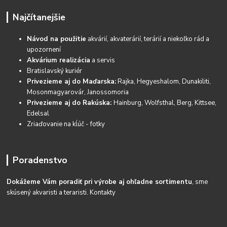
Najčítanejšie
Návod na použitie
akvárií, akvaterárií, terárií a niekoľko rád a
upozornení
Akvárium realizácia
a servis
Bratislavský kuriér
Privezieme aj do Maďarska:
Rajka, Hegyeshalom, Dunakiliti,
Mosonmagyarovár, Janossomoria
Privezieme aj do Rakúska:
Hainburg, Wolfsthal, Berg, Kittsee,
Edelsal
Zriaďovanie na kĺúč - fotky
Poradenstvo
Dokážeme Vám poradiť pri výrobe aj ohľadne sortimentu
, sme
skúsený akvaristi a teraristi.
Kontakty