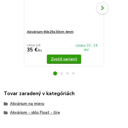
Akvárium 60x25x30cm 4mm
Akvárium 5
cena od
cena od
výroba 10 - 14
35 €
37,90 €
dní
/
ks
/
k
Zvoliť variant
Tovar zaradený v kategóriách
Akvárium na mieru
Akvárium - sklo Float - číre