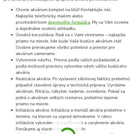
Chcete akvárium komplet na kľúč! Kontaktujte nás:
Najlepšie telefonicky, mailom alebo
prostredníctvom
dopytového formulára
. My sa Vám ozveme
a dojednáme osobnú obhliadku.
Úvodná konzultácia: Radi sa s Vami stretneme – najlepšie
priamo na mieste, kde bude Vaše budúce akvárium stáť.
Osobne prerokujeme všetko potrebné a priestor pre
akvárium zameriame.
Vytvorenie návrhu: Presne podľa vašich požiadaviek a
podľa možností priestoru vytvoríme návrh vášho budúceho
akvária.
Realizácia akvária: Po vystavení zálohovej faktúry prebehnú
prípadné stavebné úpravy a technická príprava. Vyrobíme
akvárium, filtráciu, nábytok, riadenie, osvetlenie. Pokiaľ sa
jedná o akvárium veľkých rozmerov, prebehne lepenie
priamo na mieste.
Inštalácia akvária: Inštalácia a montáž akvária prebehne v
termíne, na ktorom sa vopred dohodneme. V rámci
inštalácie vykonáme aj aranžovanie a zarybnenie akvária.
Ponúkame aj vlastné kolekcie rastlín.