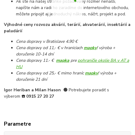
Ak ste na našej stránke požadovaný rozmer nenašli,
napíšte nám a radi ho zaradíme do internetového obchodu,
môžete pripojiť aj jednoduchý nákres, náčrt, projekt a pod.
Výhodné ceny rozvozu akvárií, terárií, akvaterárií, insektárií a
paludárií
Cena dopravy v Bratislave 4.90 €
Cena dopravy od 11,- € v hraniciach
mapky
! výroba +
doručenie 10-14 dní
Cena dopravy 11.- €
mapka
pre
pohraničie okolie BA v AT a
HU
Cena dopravy od 25,- € mimo hraníc
mapky
! výroba +
doručenie 21 dní
Igor Heriban a Milan Hason
🟢
Potrebujete poradiť s
výberom
☎️
0915 27 20 27
Parametre