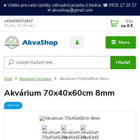
►Všetko pre vaše rybičky, záhradné jazierka či terária. ☎ 0915 27 20 27
✉ akvashop@gmail.com
0
ks
+421915272027
za
0 €
(Po-Pia, 8-16 hod.)
Menu
Hľadať
Úvod
Akvárium na mieru
Akvárium 70x40x60cm 8mm
Akvárium 70x40x60cm 8mm
Novinka