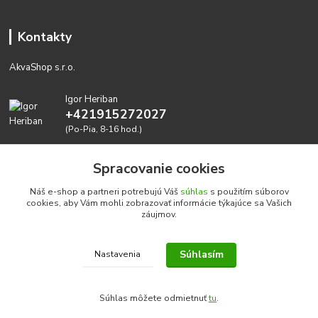
Kontakty
AkvaShop s.r.o.
Igor Heriban
+421915272027
(Po-Pia, 8-16 hod.)
akvashop@gmail.com
Spracovanie cookies
Náš e-shop a partneri potrebujú Váš
súhlas
s použitím súborov
cookies, aby Vám mohli zobrazovať informácie týkajúce sa Vašich
záujmov.
Súhlasím
Nastavenia
Realizujeme prírodné akvária: AkvaShop s.r.o. • IBAN:
SK3911000000002947087849
Súhlas môžete odmietnuť
tu
.
google-site-verification=0nmJ-HDbfWgdf7hn3NpxYEsEo-