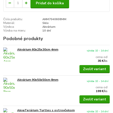
Pridať do košíka
Číslo produktu:
ANM7040608MM
Materiál:
Sklo
Výrobca:
Akvárium
Výroba na mieru:
10 dní
Podobné produkty
Akvárium 60x25x30cm 4mm
výroba 10 - 14 dní
cena od
35 €
/
ks
Zvoliť variant
Akvárium 90x50x50cm 8mm
výroba 10 - 14 dní
cena od
199 €
/
ks
Zvoliť variant
AkvaTerárium Turtles s ostrovčekom
výroba 10 - 14 dní