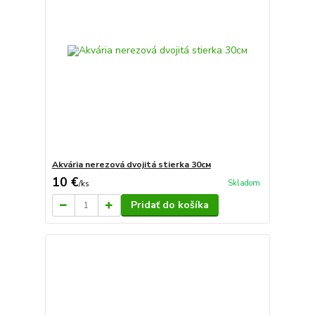
Akvária nerezová dvojitá stierka 30см
10 €
Skladom
/
ks
Pridať do košíka