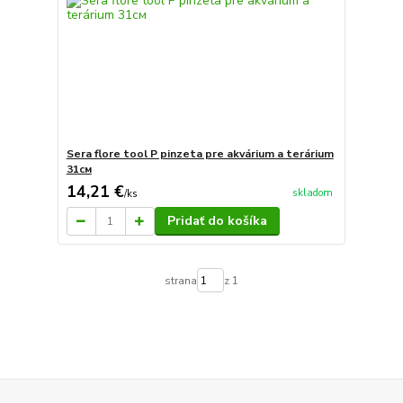
Sera flore tool P pinzeta pre akvárium a terárium
31см
14,21 €
skladom
/
ks
Pridať do košíka
strana
z 1