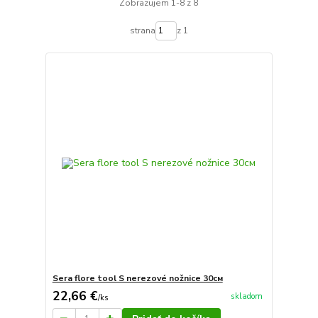
Zobrazujem 1-8 z 8
strana
z 1
Sera flore tool S nerezové nožnice 30см
22,66 €
skladom
/
ks