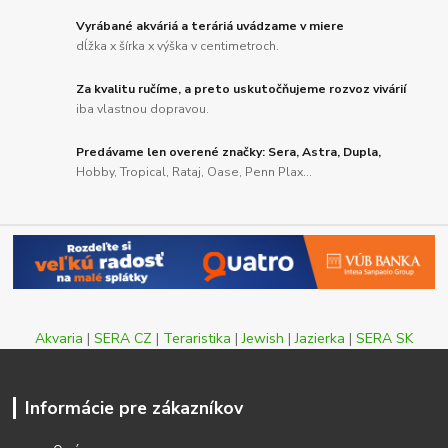
Vyrábané akváriá a teráriá uvádzame v miere
dĺžka x šírka x výška v centimetroch.
Za kvalitu ručíme, a preto uskutočňujeme rozvoz vivárií
iba vlastnou dopravou.
Predávame len overené značky: Sera, Astra, Dupla,
Hobby, Tropical, Rataj, Oase, Penn Plax...
Akvaria
|
SERA CZ
|
Teraristika
|
Jewish
|
Jazierka
|
SERA SK
Informácie pre zákazníkov