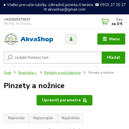
►Všetko pre vaše rybičky, záhradné jazierka či terária. ☎ 0915 27 20 27
✉ akvashop@gmail.com
0
ks
+421915272027
za
0 €
(Po-Pia, 8-16 hod.)
Menu
Hľadať
Úvod
Teraristika ✓
Pomôcky a príslušenstvo
Pinzety a nožnice
Pinzety a nožnice
Upresniť parametre
Najnovšie
Najlacnejšie
Najdrahšie