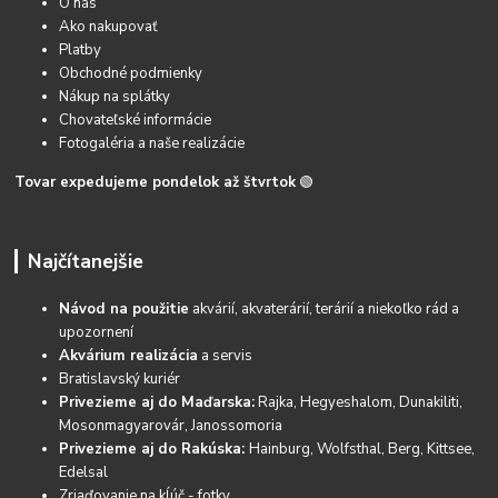
O nás
Ako nakupovať
Platby
Obchodné podmienky
Nákup na splátky
Chovateľské informácie
Fotogaléria a naše realizácie
Tovar expedujeme pondelok až štvrtok
🟢
Najčítanejšie
Návod na použitie
akvárií, akvaterárií, terárií a niekoľko rád a
upozornení
Akvárium realizácia
a servis
Bratislavský kuriér
Privezieme aj do Maďarska:
Rajka, Hegyeshalom, Dunakiliti,
Mosonmagyarovár, Janossomoria
Privezieme aj do Rakúska:
Hainburg, Wolfsthal, Berg, Kittsee,
Edelsal
Zriaďovanie na kĺúč - fotky