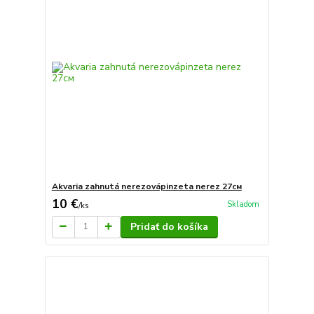
Akvaria zahnutá nerezovápinzeta nerez 27см
10 €
Skladom
/
ks
Pridať do košíka