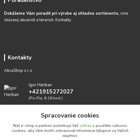
Dokážeme Vám poradiť pri výrobe aj ohľadne sortimentu
, sme
skúsený akvaristi a teraristi.
Kontakty
Kontakty
AkvaShop s.r.o.
Igor Heriban
+421915272027
(Po-Pia, 8-16 hod.)
akvashop@gmail.com
Spracovanie cookies
Náš e-shop a partneri potrebujú Váš
súhlas
s použitím súborov
cookies, aby Vám mohli zobrazovať informácie týkajúce sa Vašich
záujmov.