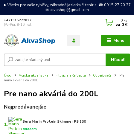
►Všetko pre vaše rybičky, záhradné jazierka či terária. ☎ 0915 27 20 27
✉ akvashop@gmail.com
0
ks
+421915272027
za
0 €
(Po-Pia, 8-16 hod.)
Menu
Hľadať
Úvod
Morská akvaristika
Filtrácia a čerpadlá
Odpeňovače
Pre
nano akváriá do 200L
Pre nano akváriá do 200L
Najpredávanejšie
Sera Marin Protein Skimmer PS 130
1.
skladom