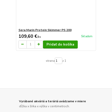
Sera Marin Protein Skimmer PS 200
109,60 €
Skladom
/
ks
Pridať do košíka
strana
z 1
Vyrábané akváriá a teráriá uvádzame v miere
dĺžka x šírka x výška v centimetroch.