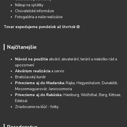
Nákup na splátky
Chovateľské informácie
Fotogaléria a naše realizácie
Tovar expedujeme pondelok až štvrtok
🟢
Najčítanejšie
Návod na použitie
akvárií, akvaterárií, terárií a niekoľko rád a
upozornení
Akvárium realizácia
a servis
Bratislavský kuriér
Privezieme aj do Maďarska:
Rajka, Hegyeshalom, Dunakiliti,
Mosonmagyarovár, Janossomoria
Privezieme aj do Rakúska:
Hainburg, Wolfsthal, Berg, Kittsee,
Edelsal
Zriaďovanie na kĺúč - fotky
Poradenstvo