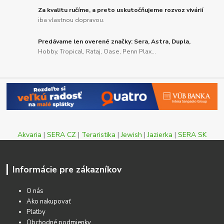
Za kvalitu ručíme, a preto uskutočňujeme rozvoz vivárií
iba vlastnou dopravou.
Predávame len overené značky: Sera, Astra, Dupla,
Hobby, Tropical, Rataj, Oase, Penn Plax...
Akvaria
|
SERA CZ
|
Teraristika
|
Jewish
|
Jazierka
|
SERA SK
Informácie pre zákazníkov
O nás
Ako nakupovať
Platby
Obchodné podmienky