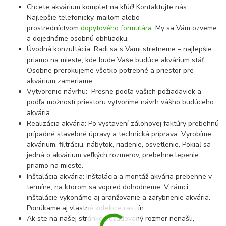
Chcete akvárium komplet na kľúč! Kontaktujte nás:
Najlepšie telefonicky, mailom alebo
prostredníctvom
dopytového formulára
. My sa Vám ozveme
a dojednáme osobnú obhliadku.
Úvodná konzultácia: Radi sa s Vami stretneme – najlepšie
priamo na mieste, kde bude Vaše budúce akvárium stáť.
Osobne prerokujeme všetko potrebné a priestor pre
akvárium zameriame.
Vytvorenie návrhu: Presne podľa vašich požiadaviek a
podľa možností priestoru vytvoríme návrh vášho budúceho
akvária.
Realizácia akvária: Po vystavení zálohovej faktúry prebehnú
prípadné stavebné úpravy a technická príprava. Vyrobíme
akvárium, filtráciu, nábytok, riadenie, osvetlenie. Pokiaľ sa
jedná o akvárium veľkých rozmerov, prebehne lepenie
priamo na mieste.
Inštalácia akvária: Inštalácia a montáž akvária prebehne v
termíne, na ktorom sa vopred dohodneme. V rámci
inštalácie vykonáme aj aranžovanie a zarybnenie akvária.
Ponúkame aj vlastné kolekcie rastlín.
Ak ste na našej stránke požadovaný rozmer nenašli,