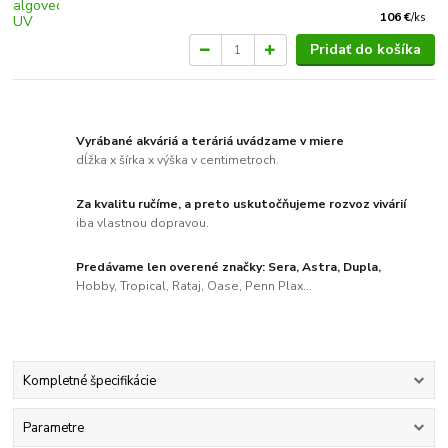
106 €
/
ks
Pridať do košíka
Vyrábané akváriá a teráriá uvádzame v miere
dĺžka x šírka x výška v centimetroch.
Za kvalitu ručíme, a preto uskutočňujeme rozvoz vivárií
iba vlastnou dopravou.
Predávame len overené značky: Sera, Astra, Dupla,
Hobby, Tropical, Rataj, Oase, Penn Plax...
Kompletné špecifikácie
Parametre