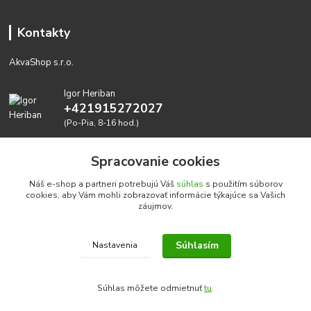
Kontakty
AkvaShop s.r.o.
Igor Heriban
+421915272027
(Po-Pia, 8-16 hod.)
akvashop@gmail.com
Spracovanie cookies
Náš e-shop a partneri potrebujú Váš
súhlas
s použitím súborov
cookies, aby Vám mohli zobrazovať informácie týkajúce sa Vašich
záujmov.
Súhlasím
Nastavenia
Realizujeme prírodné akvária: AkvaShop s.r.o. • IBAN:
SK3911000000002947087849
Súhlas môžete odmietnuť
tu
.
google-site-verification=0nmJ-HDbfWgdf7hn3NpxYEsEo-