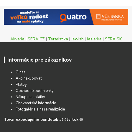
Akvaria
|
SERA CZ
|
Teraristika
|
Jewish
|
Jazierka
|
SERA SK
Informácie pre zákazníkov
O nás
Ako nakupovať
Platby
Obchodné podmienky
Nákup na splátky
Chovateľské informácie
Fotogaléria a naše realizácie
Tovar expedujeme pondelok až štvrtok
🟢