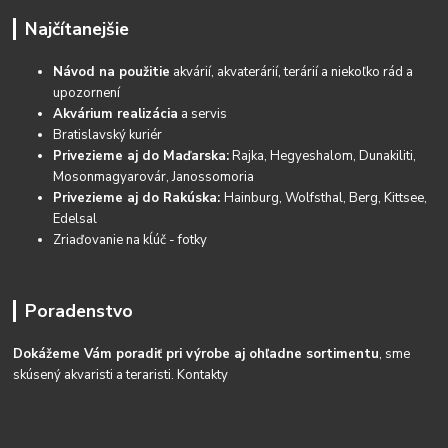
Najčítanejšie
Návod na použitie
akvárií, akvaterárií, terárií a niekoľko rád a
upozornení
Akvárium realizácia
a servis
Bratislavský kuriér
Privezieme aj do Maďarska:
Rajka, Hegyeshalom, Dunakiliti,
Mosonmagyarovár, Janossomoria
Privezieme aj do Rakúska:
Hainburg, Wolfsthal, Berg, Kittsee,
Edelsal
Zriaďovanie na kĺúč - fotky
Poradenstvo
Dokážeme Vám poradiť pri výrobe aj ohľadne sortimentu
, sme
skúsený akvaristi a teraristi.
Kontakty