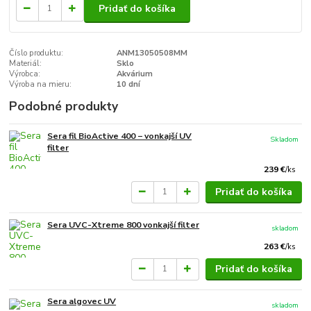
Pridať do košíka
Číslo produktu:
ANM13050508MM
Materiál:
Sklo
Výrobca:
Akvárium
Výroba na mieru:
10 dní
Podobné produkty
Sera fil BioActive 400 − vonkajší UV
Skladom
filter
239 €
/
ks
Pridať do košíka
Sera UVC-Xtreme 800 vonkajší filter
skladom
263 €
/
ks
Pridať do košíka
Sera algovec UV
skladom