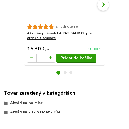
Substrát Prof
2 hodnotenie
Akváriový piesok LA PAZ SAND 8L pre
africké tlamovce
16,30 €
14 €
skladom
/
ks
/
ks
Pridať do košíka
Tovar zaradený v kategóriách
Akvárium na mieru
Akvárium - sklo Float - číre