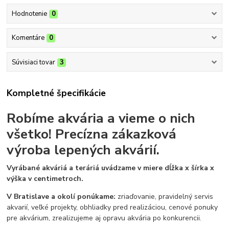
Hodnotenie
0
Komentáre
0
Súvisiaci tovar
3
Kompletné špecifikácie
Robíme akvária a vieme o nich
všetko!
Precízna zákazková
výroba lepených akvárií.
Vyrábané akváriá a teráriá uvádzame v miere dĺžka x šírka x
výška v centimetroch.
V Bratislave a okolí ponúkame:
zriaďovanie, pravidelný servis
akvarií, veľké projekty, obhliadky pred realizáciou, cenové ponuky
pre akvárium, zrealizujeme aj opravu akvária po konkurencii.