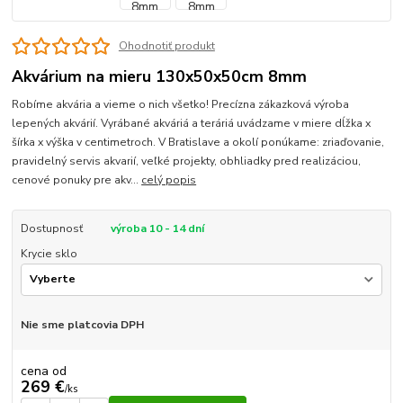
Ohodnotiť produkt
Akvárium na mieru 130x50x50cm 8mm
Robíme akvária a vieme o nich všetko! Precízna zákazková výroba
lepených akvárií. Vyrábané akváriá a teráriá uvádzame v miere dĺžka x
šírka x výška v centimetroch. V Bratislave a okolí ponúkame: zriaďovanie,
pravidelný servis akvarií, veľké projekty, obhliadky pred realizáciou,
cenové ponuky pre akv...
celý popis
Dostupnosť
výroba 10 - 14 dní
Krycie sklo
Nie sme platcovia DPH
cena od
269 €
/
ks