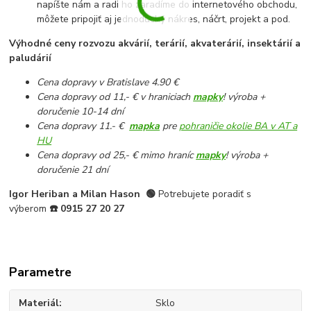
napíšte nám a radi ho zaradíme do internetového obchodu,
môžete pripojiť aj jednoduchý nákres, náčrt, projekt a pod.
Výhodné ceny rozvozu akvárií, terárií, akvaterárií, insektárií a
paludárií
Cena dopravy v Bratislave 4.90 €
Cena dopravy od 11,- € v hraniciach
mapky
! výroba +
doručenie 10-14 dní
Cena dopravy 11.- €
mapka
pre
pohraničie okolie BA v AT a
HU
Cena dopravy od 25,- € mimo hraníc
mapky
! výroba +
doručenie 21 dní
Igor Heriban a Milan Hason
🟢
Potrebujete poradiť s
výberom
☎️
0915 27 20 27
Parametre
Materiál
Sklo