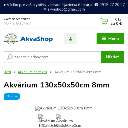
►Všetko pre vaše rybičky, záhradné jazierka či terária. ☎ 0915 27 20 27
✉ akvashop@gmail.com
0
ks
+421915272027
za
0 €
(Po-Pia, 8-16 hod.)
Menu
Hľadať
Úvod
Akvárium na mieru
Akvárium 130x50x50cm 8mm
Akvárium 130x50x50cm 8mm
Novinka