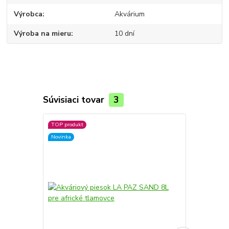
Výrobca
Akvárium
Výroba na mieru
10 dní
Súvisiaci tovar
3
TOP produkt
Novinka