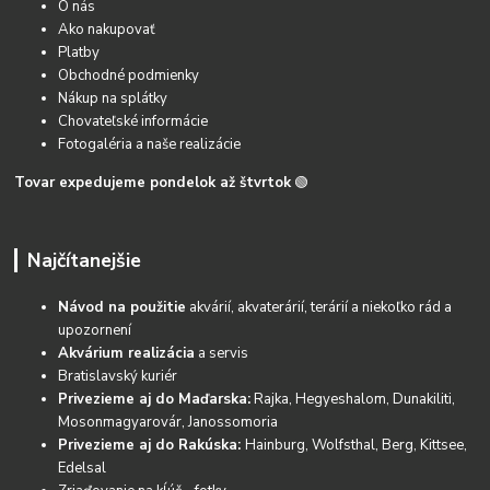
O nás
Ako nakupovať
Platby
Obchodné podmienky
Nákup na splátky
Chovateľské informácie
Fotogaléria a naše realizácie
Tovar expedujeme pondelok až štvrtok
🟢
Najčítanejšie
Návod na použitie
akvárií, akvaterárií, terárií a niekoľko rád a
upozornení
Akvárium realizácia
a servis
Bratislavský kuriér
Privezieme aj do Maďarska:
Rajka, Hegyeshalom, Dunakiliti,
Mosonmagyarovár, Janossomoria
Privezieme aj do Rakúska:
Hainburg, Wolfsthal, Berg, Kittsee,
Edelsal