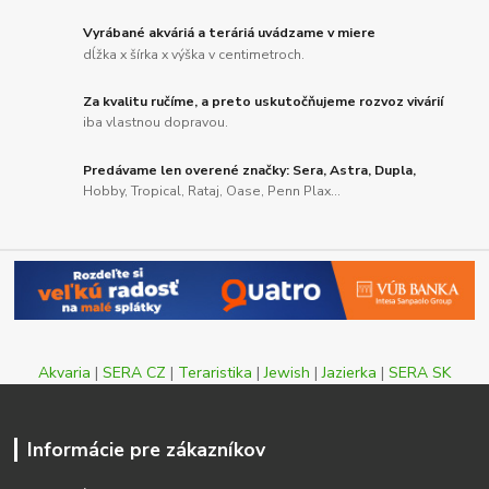
Vyrábané akváriá a teráriá uvádzame v miere
dĺžka x šírka x výška v centimetroch.
Za kvalitu ručíme, a preto uskutočňujeme rozvoz vivárií
iba vlastnou dopravou.
Predávame len overené značky: Sera, Astra, Dupla,
Hobby, Tropical, Rataj, Oase, Penn Plax...
Akvaria
|
SERA CZ
|
Teraristika
|
Jewish
|
Jazierka
|
SERA SK
Informácie pre zákazníkov