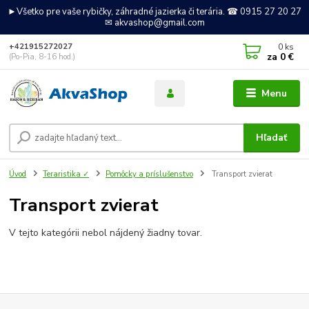
►Všetko pre vaše rybičky, záhradné jazierka či terária. ☎ 0915 27 20 27
✉ akvashop@gmail.com
0
ks
+421915272027
za
0 €
(Po-Pia, 8-16 hod.)
Menu
Hľadať
Úvod
Teraristika ✓
Pomôcky a príslušenstvo
Transport zvierat
Transport zvierat
V tejto kategórii nebol nájdený žiadny tovar.