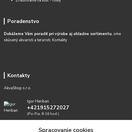
Zriaďovanie na kĺúč - fotky
Poradenstvo
Dokážeme Vám poradiť pri výrobe aj ohľadne sortimentu
, sme
skúsený akvaristi a teraristi.
Kontakty
Kontakty
AkvaShop s.r.o.
Igor Heriban
+421915272027
(Po-Pia, 8-16 hod.)
akvashop@gmail.com
Spracovanie cookies