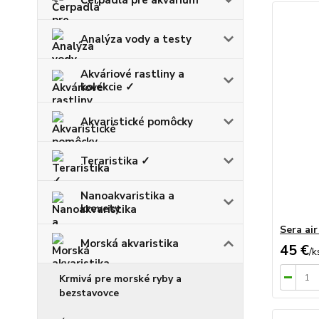
Analýza vody a testy
Akváriové rastliny a
kolekcie ✓
Akvaristické pomôcky
Teraristika ✓
Nanoakvaristika a
krevety
Sera air
Morská akvaristika
45 €
/
k
Krmivá pre morské ryby a
bezstavovce