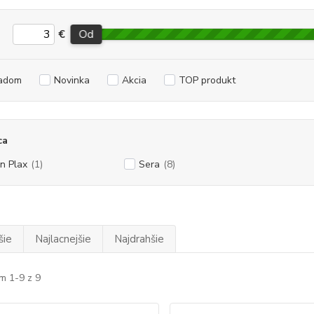
€
Od
adom
Novinka
Akcia
TOP produkt
ca
n Plax
(1)
Sera
(8)
šie
Najlacnejšie
Najdrahšie
m 1-9 z 9