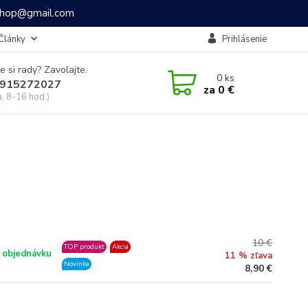
ashop@gmail.com
Články
Prihlásenie
e si rady? Zavolajte.
0
ks
915272027
za
0 €
a, 8-16 hod.)
10 €
TOP produkt
Akcia
 objednávku
11 % zľava
Novinka
8,90 €