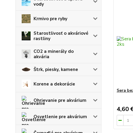
vody
Krmivo pre ryby
Starostlivosť o akváriové
rastliny
CO2 a minerály do
akvária
Štrk, piesky, kamene
Korene a dekorácie
Sera be
Ohrievanie pre akvárium
4,60 
Osvetlenie pre akvárium
Čerpadlá pre akvárium