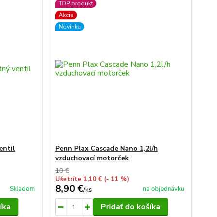
TOP produkt
Akcia
Novinka
entil
Penn Plax Cascade Nano 1,2l/h
vzduchovací motorček
10 €
Ušetríte 1,10 €
(- 11 %)
8,90 €
Skladom
na objednávku
/
ks
íka
Pridať do košíka