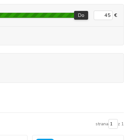
Do
€
strana
z 1