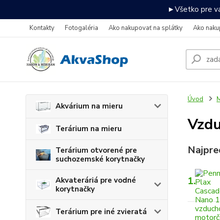
►Všetko pre va
Kontakty
Fotogaléria
Ako nakupovať na splátky
Ako naku
Úvod
M
Akvárium na mieru
Vzdu
Terárium na mieru
Najpre
Terárium otvorené pre
suchozemské korytnačky
1.
Akvateráriá pre vodné
korytnačky
Terárium pre iné zvieratá