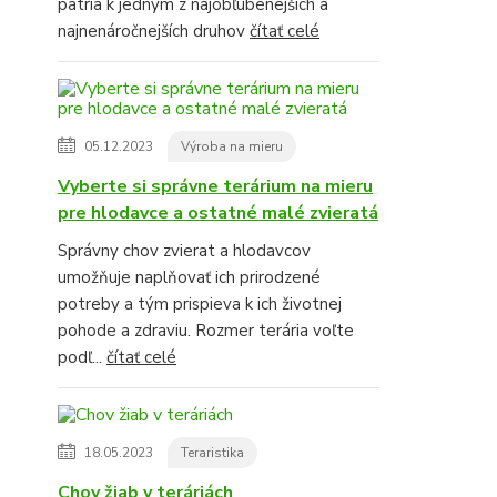
patria k jedným z najobľúbenejších a
najnenáročnejších druhov
čítať celé
05.12.2023
Výroba na mieru
Vyberte si správne terárium na mieru
pre hlodavce a ostatné malé zvieratá
Správny chov zvierat a hlodavcov
umožňuje naplňovať ich prirodzené
potreby a tým prispieva k ich životnej
pohode a zdraviu. Rozmer terária voľte
podľ...
čítať celé
18.05.2023
Teraristika
Chov žiab v teráriách