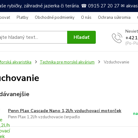
še rybičky, záhradné jazierka či terária. ☎ 0915 27 20 27 ✉ akv
povať
Platby
Obchodné podmienky
O nás
Ochrana súkromia
Neviet
Hľadať
+421
(Po-Pi
orská akvaristika
Technika pre morské akvárium
Vzduchovanie
chovanie
dávanejšie
Penn Plax Cascade Nano 1,2l/h vzduchovací motorček
na
Penn Plax 1,2l/h vzduchovacie čerpadlo