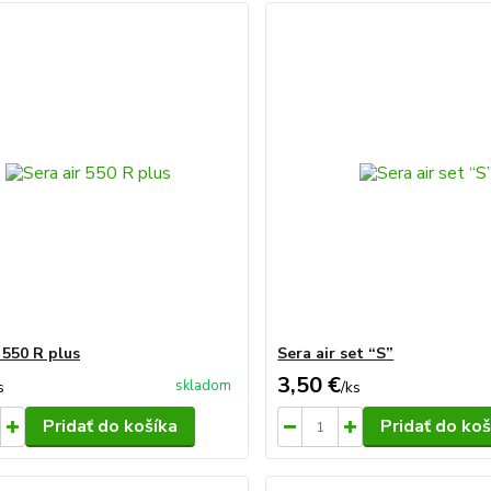
 550 R plus
Sera air set “S”
3,50 €
skladom
s
/
ks
Pridať do košíka
Pridať do koš