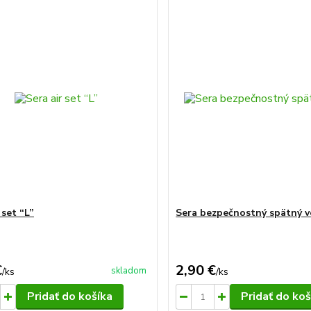
 set “L”
Sera bezpečnostný spätný v
€
2,90 €
skladom
/
ks
/
ks
Pridať do košíka
Pridať do koš