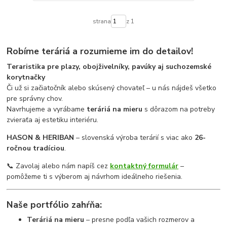
strana
z 1
Robíme teráriá a rozumieme im do detailov!
Teraristika pre plazy, obojživelníky, pavúky aj suchozemské
korytnačky
Či už si začiatočník alebo skúsený chovateľ – u nás nájdeš všetko
pre správny chov.
Navrhujeme a vyrábame
teráriá na mieru
s dôrazom na potreby
zvieraťa aj estetiku interiéru.
HASON & HERIBAN
– slovenská výroba terárií s viac ako
26-
ročnou tradíciou
.
📞 Zavolaj alebo nám napíš cez
kontaktný formulár
–
pomôžeme ti s výberom aj návrhom ideálneho riešenia.
Naše portfólio zahŕňa:
Teráriá na mieru
– presne podľa vašich rozmerov a