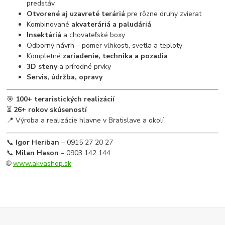
predstáv
Otvorené aj uzavreté teráriá
pre rôzne druhy zvierat
Kombinované
akvateráriá a paludáriá
Insektáriá
a chovateľské boxy
Odborný návrh – pomer vlhkosti, svetla a teploty
Kompletné
zariadenie, technika a pozadia
3D steny
a prírodné prvky
Servis, údržba, opravy
🎯
100+ teraristických realizácií
⏳
26+ rokov skúseností
📍 Výroba a realizácie hlavne v Bratislave a okolí
📞
Igor Heriban
– 0915 27 20 27
📞
Milan Hason
– 0903 142 144
🌐
www.akvashop.sk