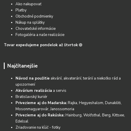
Ako nakupovať
Platby
Obchodné podmienky
Nákup na splátky
Chovateľské informácie
Fotogaléria a naše realizácie
Tovar expedujeme pondelok až štvrtok
🟢
Najčítanejšie
Návod na použitie
akvárií, akvaterárií, terárií a niekoľko rád a
upozornení
Akvárium realizácia
a servis
Bratislavský kuriér
Privezieme aj do Maďarska:
Rajka, Hegyeshalom, Dunakiliti,
Mosonmagyarovár, Janossomoria
Privezieme aj do Rakúska:
Hainburg, Wolfsthal, Berg, Kittsee,
Edelsal
Zriaďovanie na kĺúč - fotky