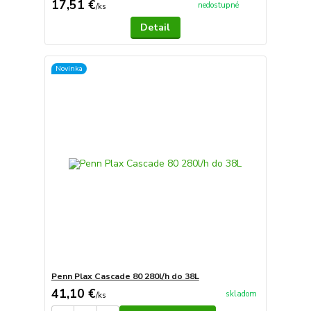
17,51 €
nedostupné
/
ks
Detail
Novinka
Penn Plax Cascade 80 280l/h do 38L
41,10 €
skladom
/
ks