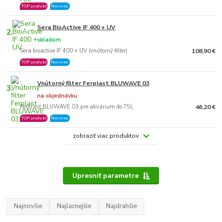
TOP produkt
Novinka
Sera BioActive IF 400 + UV
2.
skladom
Sera bioactive IF 400 + UV (vnútorný filter)
108,90 €
TOP produkt
Novinka
Vnútorný filter Ferplast BLUWAVE 03
3.
na objednávku
Ferplast BLUWAVE 03 pre akvárium do 75L
46,20 €
TOP produkt
Novinka
zobraziť viac produktov
Upresniť parametre
Najnovšie
Najlacnejšie
Najdrahšie