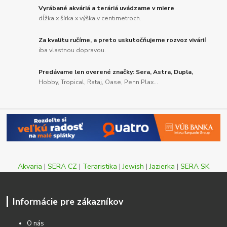
Vyrábané akváriá a teráriá uvádzame v miere
dĺžka x šírka x výška v centimetroch.
Za kvalitu ručíme, a preto uskutočňujeme rozvoz vivárií
iba vlastnou dopravou.
Predávame len overené značky: Sera, Astra, Dupla,
Hobby, Tropical, Rataj, Oase, Penn Plax...
Akvaria
|
SERA CZ
|
Teraristika
|
Jewish
|
Jazierka
|
SERA SK
Informácie pre zákazníkov
O nás