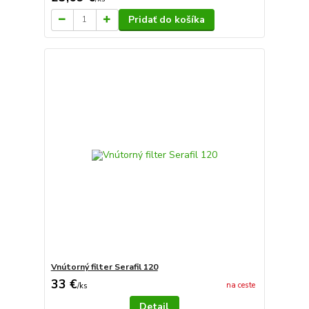
Pridať do košíka
Vnútorný filter Serafil 120
33 €
na ceste
/
ks
Detail