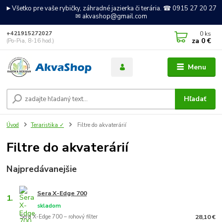
►Všetko pre vaše rybičky, záhradné jazierka či terária. ☎ 0915 27 20 27
✉ akvashop@gmail.com
0
ks
+421915272027
za
0 €
(Po-Pia, 8-16 hod.)
Menu
Hľadať
Úvod
Teraristika ✓
Filtre do akvaterárií
Filtre do akvaterárií
Najpredávanejšie
Sera X-Edge 700
1.
skladom
Sera X-Edge 700 – rohový filter
28,10 €