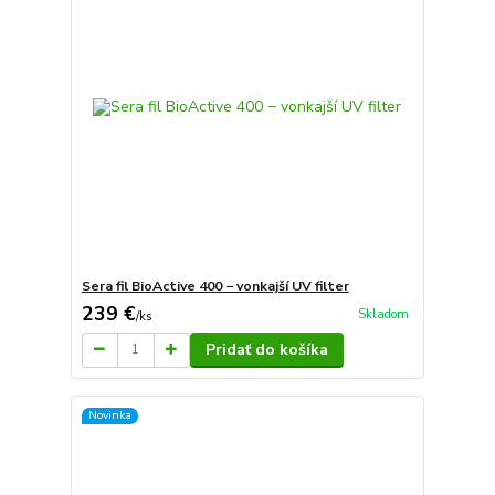
Sera fil BioActive 400 − vonkajší UV filter
239 €
Skladom
/
ks
Pridať do košíka
Novinka