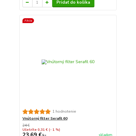
Pridať do košíka
Akcia
1 hodnotenie
Vnútorný filter Serafil 60
24 €
Ušetríte 0,31 €
(- 1 %)
23,69 €
skladom
/
ks