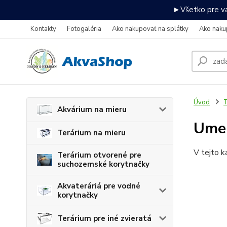
►Všetko pre va
Kontakty
Fotogaléria
Ako nakupovať na splátky
Ako naku
Úvod
T
Akvárium na mieru
Umel
Terárium na mieru
V tejto k
Terárium otvorené pre
suchozemské korytnačky
Akvateráriá pre vodné
korytnačky
Terárium pre iné zvieratá