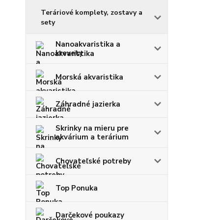
Teráriové komplety, zostavy a
sety
Nanoakvaristika a
krevety
Morská akvaristika
Záhradné jazierka
Skrinky na mieru pre
akvárium a terárium
Chovateľské potreby
Top Ponuka
Darčekové poukazy