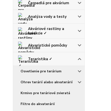
Čerpadlá pre akvárium
Analýza vody a testy
Akváriové rastliny a
kolekcie ✓
Akvaristické pomôcky
Teraristika ✓
Osvetlenie pre terárium
Ohrev terárií alebo akvaterárií
Krmivo pre teráriové zvieratá
Filtre do akvaterárií