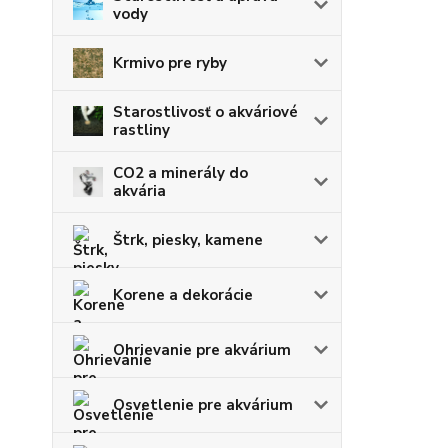
vody
Krmivo pre ryby
Starostlivosť o akváriové
rastliny
CO2 a minerály do
akvária
Štrk, piesky, kamene
Korene a dekorácie
Ohrievanie pre akvárium
Osvetlenie pre akvárium