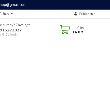
ashop@gmail.com
Články
Prihlásenie
e si rady? Zavolajte.
0
ks
915272027
za
0 €
a, 8-16 hod.)