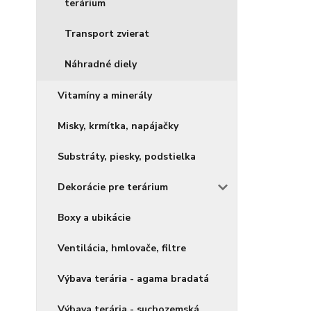
terárium
Transport zvierat
Náhradné diely
Vitamíny a minerály
Misky, krmítka, napájačky
Substráty, piesky, podstielka
Dekorácie pre terárium
Boxy a ubikácie
Ventilácia, hmlovače, filtre
Výbava terária - agama bradatá
Výbava terária - suchozemská