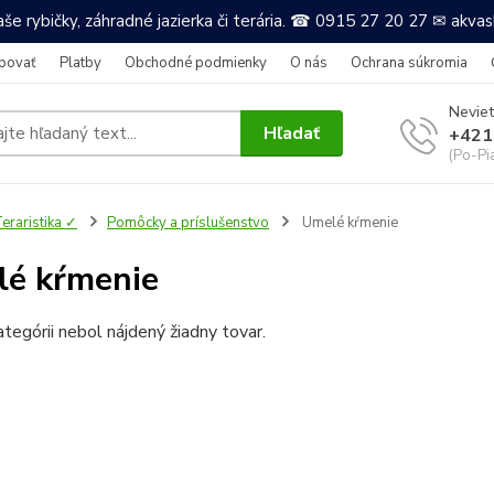
še rybičky, záhradné jazierka či terária. ☎ 0915 27 20 27 ✉ akv
povať
Platby
Obchodné podmienky
O nás
Ochrana súkromia
Neviet
Hľadať
+421
(Po-Pi
eraristika ✓
Pomôcky a príslušenstvo
Umelé kŕmenie
é kŕmenie
ategórii nebol nájdený žiadny tovar.