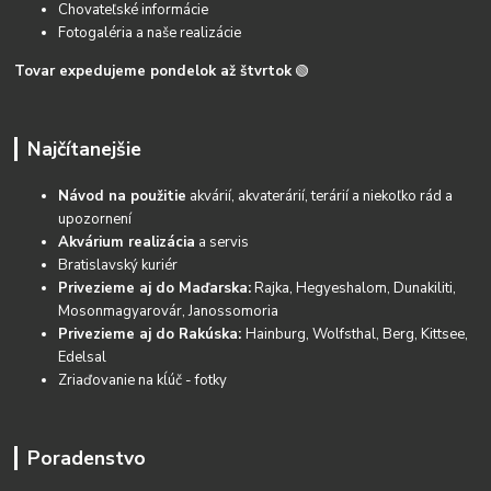
Chovateľské informácie
Fotogaléria a naše realizácie
Tovar expedujeme pondelok až štvrtok
🟢
Najčítanejšie
Návod na použitie
akvárií, akvaterárií, terárií a niekoľko rád a
upozornení
Akvárium realizácia
a servis
Bratislavský kuriér
Privezieme aj do Maďarska:
Rajka, Hegyeshalom, Dunakiliti,
Mosonmagyarovár, Janossomoria
Privezieme aj do Rakúska:
Hainburg, Wolfsthal, Berg, Kittsee,
Edelsal
Zriaďovanie na kĺúč - fotky
Poradenstvo