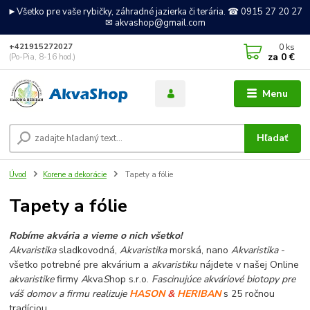
►Všetko pre vaše rybičky, záhradné jazierka či terária. ☎ 0915 27 20 27
✉ akvashop@gmail.com
0
ks
+421915272027
za
0 €
(Po-Pia, 8-16 hod.)
Menu
Hľadať
Úvod
Korene a dekorácie
Tapety a fólie
Tapety a fólie
Robíme akvária a vieme o nich všetko!
Akvaristika
sladkovodná,
Akvaristika
morská, nano
Akvaristika
-
všetko potrebné pre akvárium a
akvaristiku
nájdete v našej Online
akvaristike
firmy
A
kva
S
hop s.r.o.
Fascinujúce akváriové biotopy pre
váš domov a firmu realizuje
HASON
&
HERIBAN
s 25 ročnou
tradíciou.