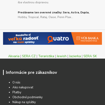
iba vlastnou dopravou.
Predávame len overené značky: Sera, Astra, Dupla,
Hobby, Tropical, Rataj, Oase, Penn Plax...
Akvaria
|
SERA CZ
|
Teraristika
|
Jewish
|
Jazierka
|
SERA SK
Informácie pre zákazníkov
O nás
Ako nakupovať
Platby
Obchodné podmienky
Nákup na splátky