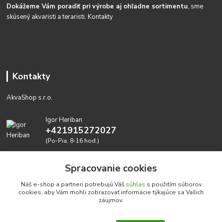
Dokážeme Vám poradiť pri výrobe aj ohľadne sortimentu
, sme
skúsený akvaristi a teraristi.
Kontakty
Kontakty
AkvaShop s.r.o.
Igor Heriban
+421915272027
(Po-Pia, 8-16 hod.)
akvashop@gmail.com
Spracovanie cookies
Náš e-shop a partneri potrebujú Váš
súhlas
s použitím súborov
cookies, aby Vám mohli zobrazovať informácie týkajúce sa Vašich
záujmov.