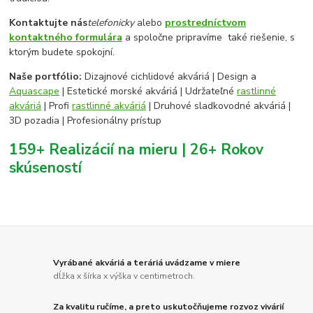
Kontaktujte nás
telefonicky
alebo
prostredníctvom
kontaktného formulára
a spoločne pripravíme také riešenie, s
ktorým budete spokojní.
Naše portfólio:
Dizajnové cichlidové akváriá | Design a
Aquascape
| Estetické morské akváriá | Udržateľné
rastlinné
akváriá
| Profi
rastlinné akváriá
| Druhové sladkovodné akváriá |
3D pozadia | Profesionálny prístup
159+ Realizácií na mieru | 26+ Rokov
skúseností
Vyrábané akváriá a teráriá uvádzame v miere
dĺžka x šírka x výška v centimetroch.
Za kvalitu ručíme, a preto uskutočňujeme rozvoz vivárií