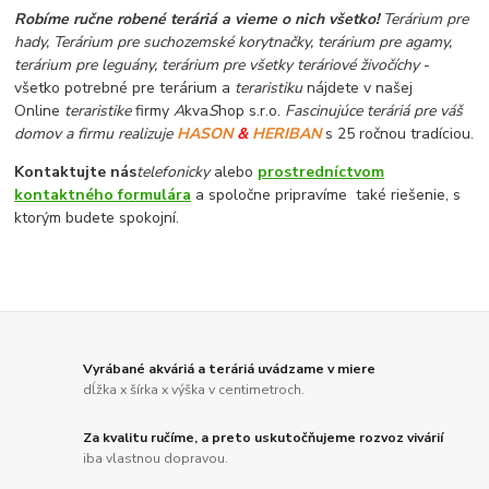
Robíme ručne robené teráriá a vieme o nich všetko!
Terárium pre
hady, Terárium pre suchozemské korytnačky, terárium pre agamy,
terárium pre leguány, terárium pre všetky teráriové živočíchy
-
všetko potrebné pre terárium a
teraristiku
nájdete v našej
Online
teraristike
firmy
A
kva
S
hop s.r.o.
Fascinujúce teráriá pre váš
domov a firmu realizuje
HASON
&
HERIBAN
s 25 ročnou tradíciou.
Kontaktujte nás
telefonicky
alebo
prostredníctvom
kontaktného formulára
a spoločne pripravíme také riešenie, s
ktorým budete spokojní.
Vyrábané akváriá a teráriá uvádzame v miere
dĺžka x šírka x výška v centimetroch.
Za kvalitu ručíme, a preto uskutočňujeme rozvoz vivárií
iba vlastnou dopravou.