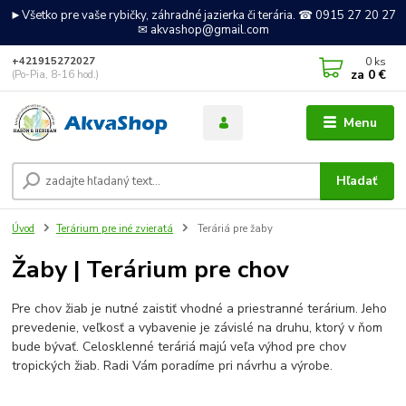
►Všetko pre vaše rybičky, záhradné jazierka či terária. ☎ 0915 27 20 27
✉ akvashop@gmail.com
0
ks
+421915272027
za
0 €
(Po-Pia, 8-16 hod.)
Menu
Hľadať
Úvod
Terárium pre iné zvieratá
Teráriá pre žaby
Žaby | Terárium pre chov
Pre chov žiab je nutné zaistiť vhodné a priestranné terárium. Jeho
prevedenie, veľkosť a vybavenie je závislé na druhu, ktorý v ňom
bude bývať. Celosklenné teráriá majú veľa výhod pre chov
tropických žiab. Radi Vám poradíme pri návrhu a výrobe.