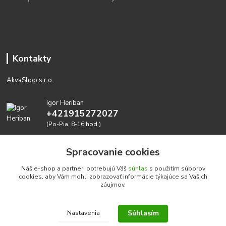
Kontakty
AkvaShop s.r.o.
Igor Heriban
+421915272027
(Po-Pia, 8-16 hod.)
akvashop@gmail.com
Spracovanie cookies
Náš e-shop a partneri potrebujú Váš
súhlas
s použitím súborov
cookies, aby Vám mohli zobrazovať informácie týkajúce sa Vašich
záujmov.
Súhlasím
Nastavenia
Realizujeme prírodné akvária: AkvaShop s.r.o. • IBAN:
SK3911000000002947087849