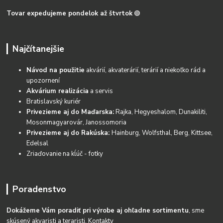
Tovar expedujeme pondelok až štvrtok
🟢
Najčítanejšie
Návod na použitie
akvárií, akvaterárií, terárií a niekoľko rád a
upozornení
Akvárium realizácia
a servis
Bratislavský kuriér
Privezieme aj do Maďarska:
Rajka, Hegyeshalom, Dunakiliti,
Mosonmagyarovár, Janossomoria
Privezieme aj do Rakúska:
Hainburg, Wolfsthal, Berg, Kittsee,
Edelsal
Zriaďovanie na kĺúč - fotky
Poradenstvo
Dokážeme Vám poradiť pri výrobe aj ohľadne sortimentu
, sme
skúsený akvaristi a teraristi.
Kontakty