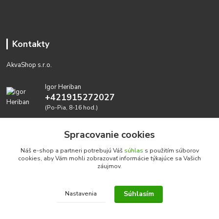
Kontakty
AkvaShop s.r.o.
Igor Heriban
+421915272027
(Po-Pia, 8-16 hod.)
akvashop@gmail.com
Spracovanie cookies
Náš e-shop a partneri potrebujú Váš
súhlas
s použitím súborov
cookies, aby Vám mohli zobrazovať informácie týkajúce sa Vašich
záujmov.
Súhlasím
Nastavenia
Realizujeme prírodné akvária: AkvaShop s.r.o. • IBAN:
SK3911000000002947087849