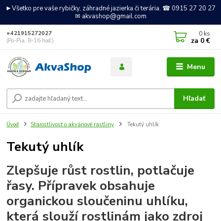
►Všetko pre vaše rybičky, záhradné jazierka či terária. ☎ 0915 27 20 27
✉ akvashop@gmail.com
0
ks
+421915272027
za
0 €
(Po-Pia, 8-16 hod.)
Menu
Hľadať
Úvod
Starostlivosť o akváriové rastliny
Tekutý uhlík
Tekutý uhlík
Zlepšuje růst rostlin, potlačuje
řasy. Přípravek obsahuje
organickou sloučeninu uhlíku,
která slouží rostlinám jako zdroj