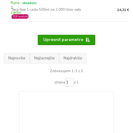
skladom
Sera flore 1 carbo 500ml na 2.000 litrov vody
24,31 €
TOP produkt
Upresniť parametre
Najnovšie
Najlacnejšie
Najdrahšie
Zobrazujem 1-3 z 3
strana
z 1