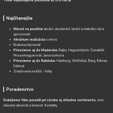
Tovar expedujeme pondelok až štvrtok
🟢
Najčítanejšie
Návod na použitie
akvárií, akvaterárií, terárií a niekoľko rád a
upozornení
Akvárium realizácia
a servis
Bratislavský kuriér
Privezieme aj do Maďarska:
Rajka, Hegyeshalom, Dunakiliti,
Mosonmagyarovár, Janossomoria
Privezieme aj do Rakúska:
Hainburg, Wolfsthal, Berg, Kittsee,
Edelsal
Zriaďovanie na kĺúč - fotky
Poradenstvo
Dokážeme Vám poradiť pri výrobe aj ohľadne sortimentu
, sme
skúsený akvaristi a teraristi.
Kontakty