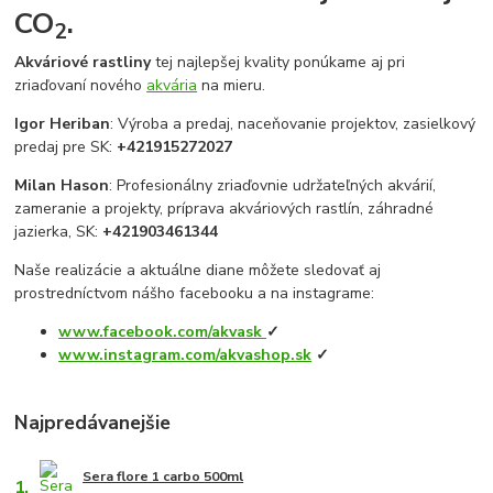
CO
.
2
Akváriové rastliny
tej najlepšej kvality ponúkame aj pri
zriaďovaní nového
akvária
na mieru.
Igor Heriban
: Výroba a predaj, naceňovanie projektov, zasielkový
predaj pre SK:
+421915272027
Milan Hason
: Profesionálny zriaďovnie udržateľných akvárií,
zameranie a projekty, príprava akváriových rastlín, záhradné
jazierka, SK:
+421903461344
Naše realizácie a aktuálne diane môžete sledovať aj
prostredníctvom nášho facebooku a na instagrame:
www.facebook.com/akvask
✓
www.instagram.com/akvashop.sk
✓
Najpredávanejšie
Sera flore 1 carbo 500ml
1.