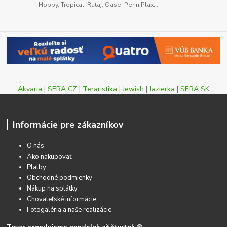
Hobby, Tropical, Rataj, Oase, Penn Plax...
Akvaria
|
SERA CZ
|
Teraristika
|
Jewish
|
Jazierka
|
SERA SK
Informácie pre zákazníkov
O nás
Ako nakupovať
Platby
Obchodné podmienky
Nákup na splátky
Chovateľské informácie
Fotogaléria a naše realizácie