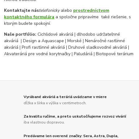
Kontaktujte nás
telefonicky
alebo
prostredníctvom
kontaktného formulára
a spoločne pripravíme také riešenie, s
ktorým budete spokojní.
Naše portfólio:
Cichlidové akváriá | dlhodobo udržateľnné
akváriá | Design a Aquascape | Morské | Nenáročné rastlinné
akváriá | Profi rastlinné akváriá | Druhové sladkovodné akváriá |
Akvateráriá pre vodné korytnačky | Paludáriá | Biotopové terárium
Vyrábané akváriá a teráriá uvádzame v miere
dĺžka x šírka x výška v centimetroch.
Za kvalitu ručíme, a preto uskutočňujeme rozvoz vivárií
iba vlastnou dopravou.
Predávame len overené značky: Sera, Astra, Dupla,