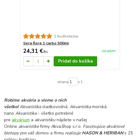
1 hodnotenie
Sera flore 1 carbo 500ml
24,31 €
skladom
/
ks
Pridať do košíka
strana
z 1
Robíme akvária a vieme o nich
všetko!
Akvaristika
sladkovodná,
Akvaristika
morská,
nano
Akvaristika
- všetko potrebné
pre
akvárium
a
akvaristiku
nájdete v našej
Online
akvaristike
firmy
A
kva
S
hop s.r.o.
Fascinujúce akváriové
biotopy pre váš domov a firmu realizuje
HASON & HERIBAN
s 25
ročnou tradíciou.