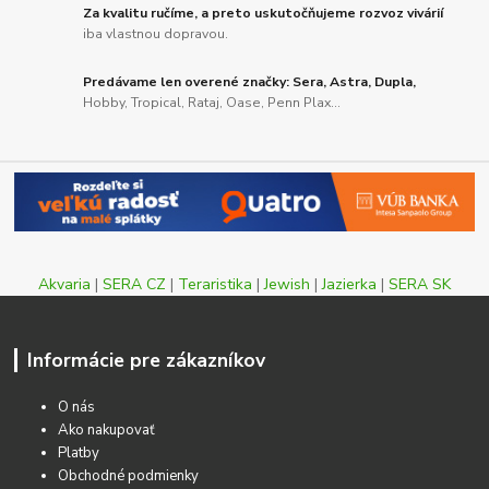
Za kvalitu ručíme, a preto uskutočňujeme rozvoz vivárií
iba vlastnou dopravou.
Predávame len overené značky: Sera, Astra, Dupla,
Hobby, Tropical, Rataj, Oase, Penn Plax...
Akvaria
|
SERA CZ
|
Teraristika
|
Jewish
|
Jazierka
|
SERA SK
Informácie pre zákazníkov
O nás
Ako nakupovať
Platby
Obchodné podmienky