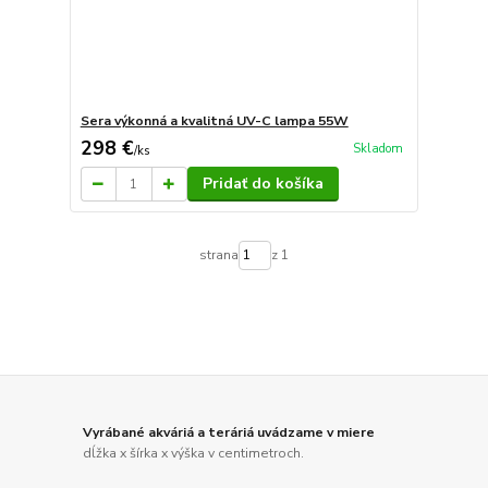
Sera výkonná a kvalitná UV-C lampa 55W
298 €
Skladom
/
ks
Pridať do košíka
strana
z 1
Vyrábané akváriá a teráriá uvádzame v miere
dĺžka x šírka x výška v centimetroch.