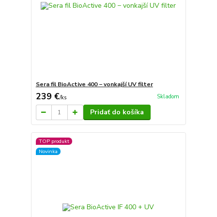
Sera fil BioActive 400 − vonkajší UV filter
239 €
Skladom
/
ks
Pridať do košíka
TOP produkt
Novinka