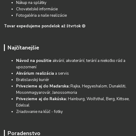
Nákup na splátky
Chovateľské informácie
Fotogaléria a naše realizácie
Tovar expedujeme pondelok až štvrtok
🟢
Najčítanejšie
Návod na použitie
akvárií, akvaterárií, terárií a niekoľko rád a
upozornení
Akvárium realizácia
a servis
Bratislavský kuriér
Privezieme aj do Maďarska:
Rajka, Hegyeshalom, Dunakiliti,
Mosonmagyarovár, Janossomoria
Privezieme aj do Rakúska:
Hainburg, Wolfsthal, Berg, Kittsee,
Edelsal
Zriaďovanie na kĺúč - fotky
Poradenstvo