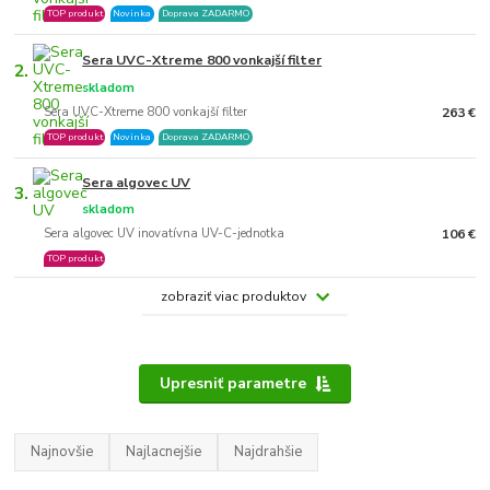
TOP produkt
Novinka
Doprava ZADARMO
Sera UVC-Xtreme 800 vonkajší filter
2.
skladom
Sera UVC-Xtreme 800 vonkajší filter
263 €
TOP produkt
Novinka
Doprava ZADARMO
Sera algovec UV
3.
skladom
Sera algovec UV inovatívna UV-C-jednotka
106 €
TOP produkt
zobraziť viac produktov
Upresniť parametre
Najnovšie
Najlacnejšie
Najdrahšie