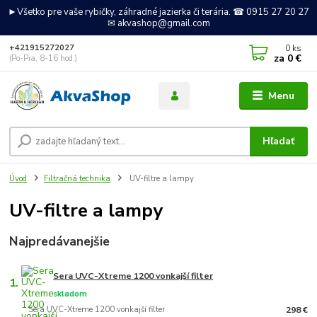
►Všetko pre vaše rybičky, záhradné jazierka či terária. ☎ 0915 27 20 27
✉ akvashop@gmail.com
0
ks
+421915272027
za
0 €
(Po-Pia, 8-16 hod.)
Menu
Hľadať
Úvod
Filtračná technika
UV-filtre a lampy
UV-filtre a lampy
Najpredávanejšie
Sera UVC-Xtreme 1200 vonkajší filter
1.
skladom
Sera UVC-Xtreme 1200 vonkajší filter
298 €