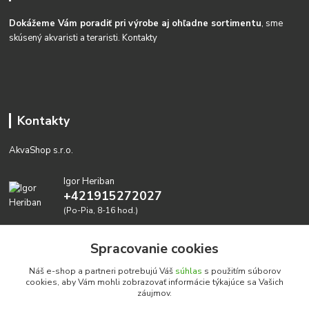
Dokážeme Vám poradiť pri výrobe aj ohľadne sortimentu
, sme
skúsený akvaristi a teraristi.
Kontakty
Kontakty
AkvaShop s.r.o.
Igor Heriban
+421915272027
(Po-Pia, 8-16 hod.)
akvashop@gmail.com
Spracovanie cookies
Náš e-shop a partneri potrebujú Váš
súhlas
s použitím súborov
cookies, aby Vám mohli zobrazovať informácie týkajúce sa Vašich
záujmov.