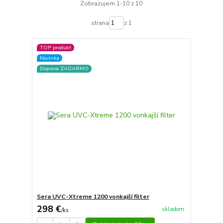
Zobrazujem 1-10 z 10
strana
z 1
TOP produkt
Novinka
Doprava ZADARMO
Sera UVC-Xtreme 1200 vonkajší filter
298 €
skladom
/
ks