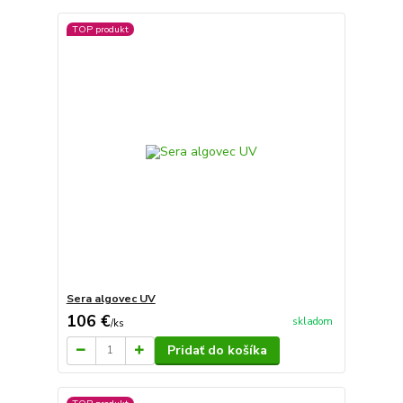
TOP produkt
Sera algovec UV
106 €
skladom
/
ks
Pridať do košíka