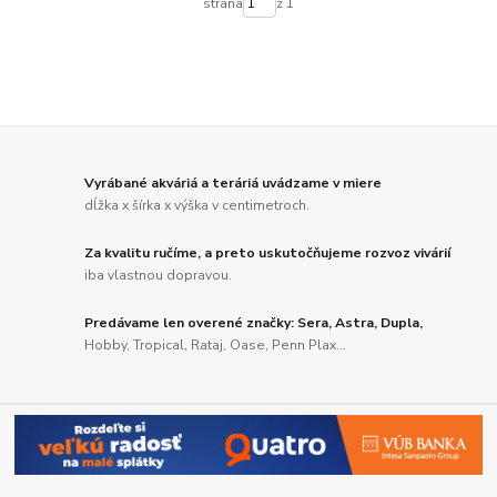
strana
z 1
Vyrábané akváriá a teráriá uvádzame v miere
dĺžka x šírka x výška v centimetroch.
Za kvalitu ručíme, a preto uskutočňujeme rozvoz vivárií
iba vlastnou dopravou.
Predávame len overené značky: Sera, Astra, Dupla,
Hobby, Tropical, Rataj, Oase, Penn Plax...