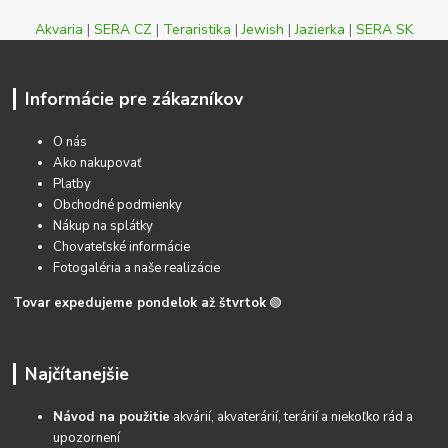
Akvaria
|
SERA CZ
|
Teraristika
|
Jewish
|
Jazierka
|
SERA SK
Informácie pre zákazníkov
O nás
Ako nakupovať
Platby
Obchodné podmienky
Nákup na splátky
Chovateľské informácie
Fotogaléria a naše realizácie
Tovar expedujeme pondelok až štvrtok
🟢
Najčítanejšie
Návod na použitie
akvárií, akvaterárií, terárií a niekoľko rád a
upozornení