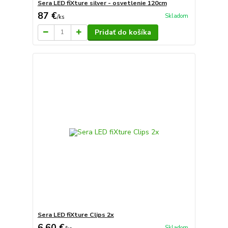
Sera LED fiXture silver - osvetlenie 120cm
87 €
Skladom
/
ks
Pridať do košíka
Sera LED fiXture Clips 2x
6,60 €
Skladom