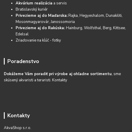
Akvárium realizácia
a servis
Bratislavský kuriér
Privezieme aj do Maďarska:
Rajka, Hegyeshalom, Dunakiliti,
Mosonmagyarovár, Janossomoria
Privezieme aj do Rakúska:
Hainburg, Wolfsthal, Berg, Kittsee,
Edelsal
Zriaďovanie na kĺúč - fotky
Poradenstvo
Dokážeme Vám poradiť pri výrobe aj ohľadne sortimentu
, sme
skúsený akvaristi a teraristi.
Kontakty
Kontakty
AkvaShop s.r.o.