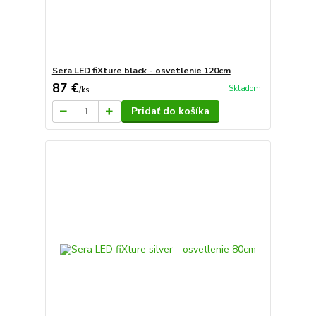
Sera LED fiXture black - osvetlenie 120cm
87 €
Skladom
/
ks
Pridať do košíka