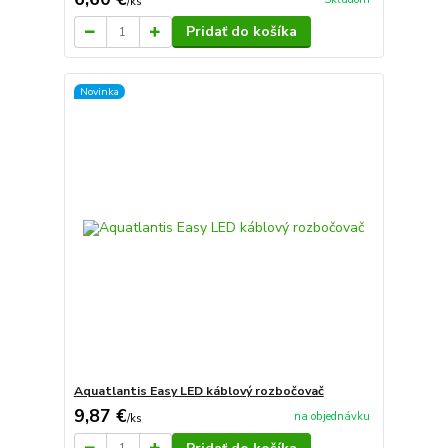
/
ks
Pridať do košíka
Novinka
Aquatlantis Easy LED káblový rozbočovač
9,87 €
na objednávku
/
ks