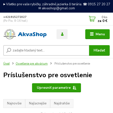
►Všetko pre vaše rybičky, záhradné jazierka či terária. ☎ 0915 27 20 27
✉ akvashop@gmail.com
0
ks
+421915272027
za
0 €
(Po-Pia, 8-16 hod.)
Menu
Hľadať
Úvod
Osvetlenie pre akvárium
Príslušenstvo pre osvetlenie
Príslušenstvo pre osvetlenie
Upresniť parametre
Najnovšie
Najlacnejšie
Najdrahšie