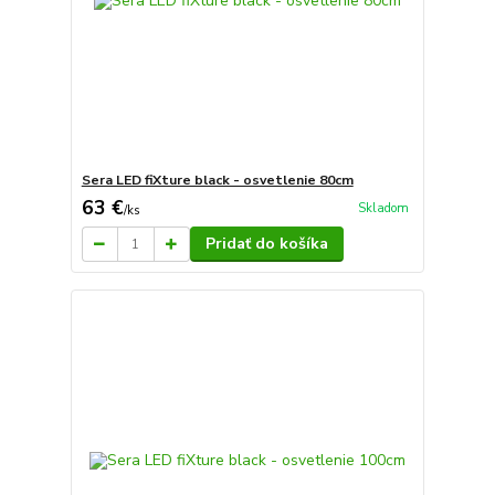
Sera LED fiXture black - osvetlenie 80cm
63 €
Skladom
/
ks
Pridať do košíka