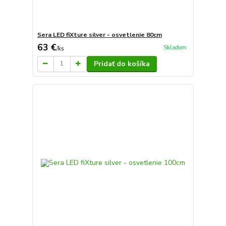
Sera LED fiXture silver - osvetlenie 80cm
63 €
Skladom
/
ks
Pridať do košíka