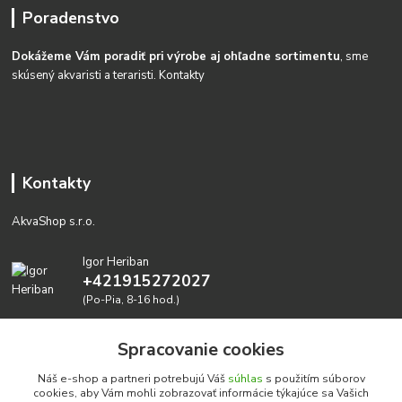
Poradenstvo
Dokážeme Vám poradiť pri výrobe aj ohľadne sortimentu
, sme
skúsený akvaristi a teraristi.
Kontakty
Kontakty
AkvaShop s.r.o.
Igor Heriban
+421915272027
(Po-Pia, 8-16 hod.)
akvashop@gmail.com
Spracovanie cookies
Náš e-shop a partneri potrebujú Váš
súhlas
s použitím súborov
cookies, aby Vám mohli zobrazovať informácie týkajúce sa Vašich