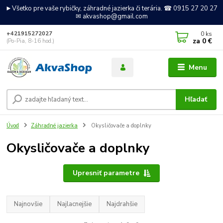
►Všetko pre vaše rybičky, záhradné jazierka či terária. ☎ 0915 27 20 27
✉ akvashop@gmail.com
0
ks
+421915272027
za
0 €
(Po-Pia, 8-16 hod.)
Menu
Hľadať
Úvod
Záhradné jazierka
Okysličovače a doplnky
Okysličovače a doplnky
Upresniť parametre
Najnovšie
Najlacnejšie
Najdrahšie