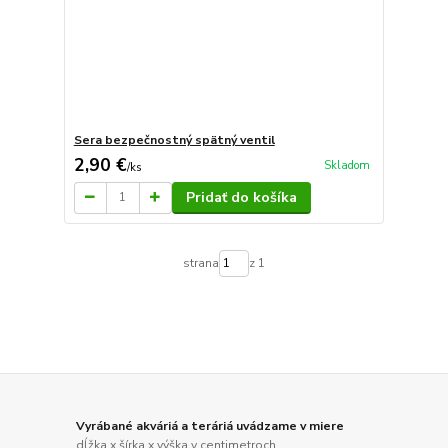
Sera bezpečnostný spätný ventil
2,90 €
Skladom
/
ks
Pridať do košíka
strana
z 1
Vyrábané akváriá a teráriá uvádzame v miere
dĺžka x šírka x výška v centimetroch.