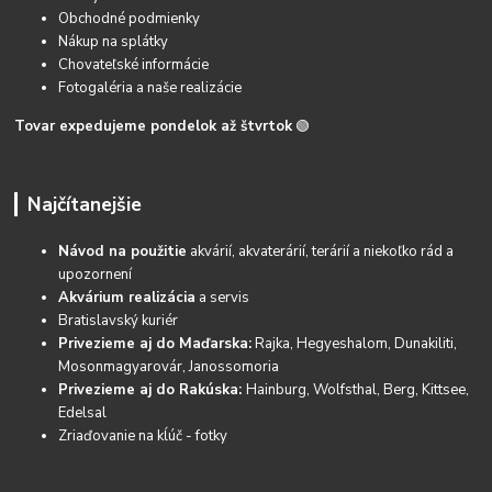
Obchodné podmienky
Nákup na splátky
Chovateľské informácie
Fotogaléria a naše realizácie
Tovar expedujeme pondelok až štvrtok
🟢
Najčítanejšie
Návod na použitie
akvárií, akvaterárií, terárií a niekoľko rád a
upozornení
Akvárium realizácia
a servis
Bratislavský kuriér
Privezieme aj do Maďarska:
Rajka, Hegyeshalom, Dunakiliti,
Mosonmagyarovár, Janossomoria
Privezieme aj do Rakúska:
Hainburg, Wolfsthal, Berg, Kittsee,
Edelsal
Zriaďovanie na kĺúč - fotky