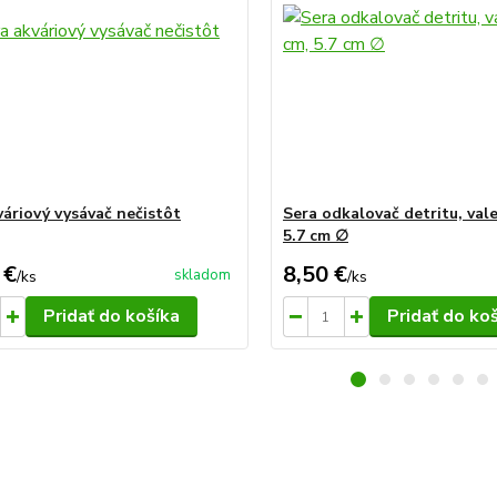
váriový vysávač nečistôt
Sera odkalovač detritu, vale
5.7 cm ∅
 €
8,50 €
skladom
/
ks
/
ks
Pridať do košíka
Pridať do ko