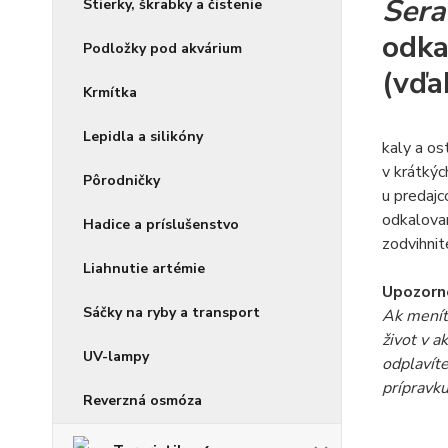
Sera
Stierky, škrabky a čistenie
odka
Podložky pod akvárium
(vďa
Krmítka
Lepidla a silikóny
kaly a os
v krátkýc
Pôrodničky
u predaj
odkalovan
Hadice a príslušenstvo
zodvihnit
Liahnutie artémie
Upozorn
Sáčky na ryby a transport
Ak menít
život v a
UV-lampy
odplavíte
prípravk
Reverzná osmóza