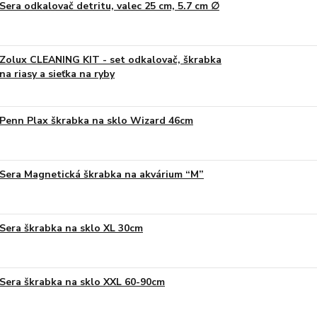
Sera odkalovač detritu, valec 25 cm, 5.7 cm ∅
Zolux CLEANING KIT - set odkalovač, škrabka
na riasy a sieťka na ryby
Penn Plax škrabka na sklo Wizard 46cm
Sera Magnetická škrabka na akvárium “M”
Sera škrabka na sklo XL 30cm
Sera škrabka na sklo XXL 60-90cm