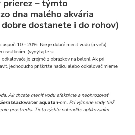
 prierez
– týmto
 zo dna
malého
akvária
 dobre dostanete i do rohov)
a aspoň 10 - 20%. Nie je dobré meniť vodu (a veľa)
 i rastlinám (vypýtajte si
e odkalovača je zrejmé z obrázkov na balení. Ak pri
aviť, jednoducho priškrťte hadicu alebo odkalovač mierne
oda. Ak chcete meniť vodu efektívne a neohrozovať
Sera
blackwater aquatan
-om
. Pri výmene vody tiež
stenie prostredia. Tieto rýchlo nahradíte aplikovaním