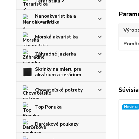
Teraristika ✓
Param
Nanoakvaristika a
krevety
Výrob
Morská akvaristika
Pomôc
Záhradné jazierka
Skrinky na mieru pre
akvárium a terárium
Súvisia
Chovateľské potreby
Top Ponuka
Novinka
Darčekové poukazy