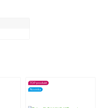
TOP produkt
No
Novinka