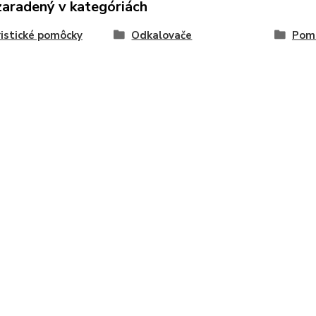
zaradený v kategóriách
istické pomôcky
Odkalovače
Pomô