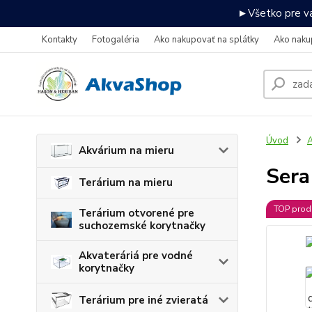
►Všetko pre va
Kontakty
Fotogaléria
Ako nakupovať na splátky
Ako naku
Úvod
A
Akvárium na mieru
Sera
Terárium na mieru
TOP prod
Terárium otvorené pre
suchozemské korytnačky
Akvateráriá pre vodné
korytnačky
Terárium pre iné zvieratá