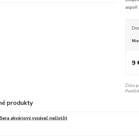
aspoň 
Dos
Nie
9 
Číslo p
Pomôck
é produkty
Sera akváriový vysávač nečistôt