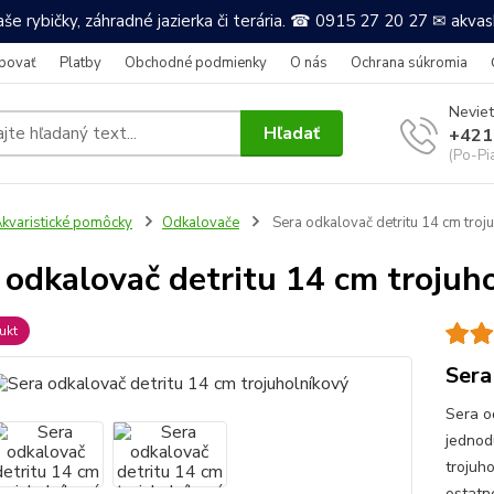
še rybičky, záhradné jazierka či terária. ☎ 0915 27 20 27 ✉ akv
povať
Platby
Obchodné podmienky
O nás
Ochrana súkromia
Neviet
Hľadať
+421
(Po-Pi
kvaristické pomôcky
Odkalovače
Sera odkalovač detritu 14 cm troj
 odkalovač detritu 14 cm trojuh
ukt
Sera
Sera o
jednod
trojuh
ostatn