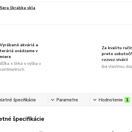
Sera škrabka skla
Vyrábané akváriá a
Za kvalitu ručí
teráriá uvádzame v
preto uskutoč
miere
rozvoz vivárií
dĺžka x šírka x výška v
iba vlastnou do
centimetroch.
etné špecifikácie
Parametre
Hodnotenie
1
tné špecifikácie