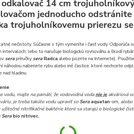
odkalovač 14 cm trojuholníkový
lovačom jednoducho odstránite
ka trojuholníkovemu prierezu se
tatné nečistoty. Súčasne s tým vymeníte i časť vody. Odporúča s
h intervaloch, lebo to narušuje biologickú rovnováhu a škodí rybám
cov
sera
príručky
sera
Radca
alebo pozrite na Internete). Použiti
í náhodou naberiete rybu alebo iné častice, ktoré nechcete odpl
e nad hladinu.
enie
:
e vodu, majte na pamäti, že vodovodná voda
nie je
akváriová v
kváriu, je treba takúto vodu upraviť so
Sera
aquatan
-om
, alebo
 užitočné nitrifikačné baktérie ktoré sa starajú o biologické či
u
Sera
bio nitrivec
.