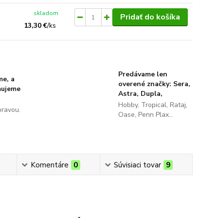
skladom
Pridať do košíka
13,30 €
/
ks
Predávame len
me, a
overené značky: Sera,
ňujeme
Astra, Dupla,
Hobby, Tropical, Rataj,
pravou.
Oase, Penn Plax...
Komentáre
0
Súvisiaci tovar
9