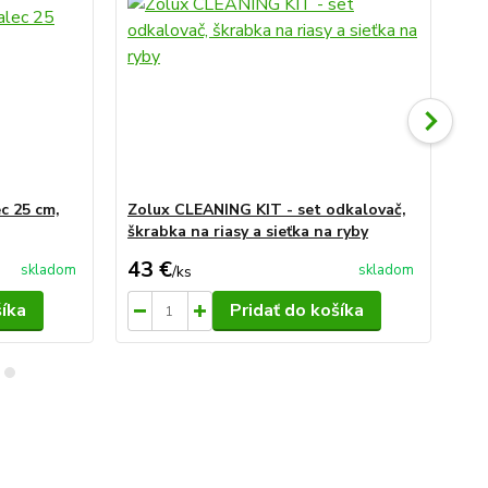
c 25 cm,
Zolux CLEANING KIT - set odkalovač,
Pe
škrabka na riasy a sieťka na ryby
46
43 €
10
skladom
skladom
/
ks
šíka
Pridať do košíka