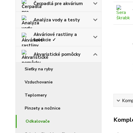
Čerpadlá pre akvárium
Analýza vody a testy
Akváriové rastliny a
kolekcie ✓
Akvaristické pomôcky
Sieťky na ryby
Vzduchovanie
Teplomery
Kompl
Pinzety a nožnice
Komple
Odkalovače