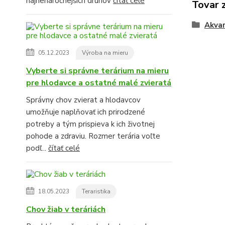
najnenáročnejších druhov
čítať celé
Tovar 
Akvar
05.12.2023
Výroba na mieru
Vyberte si správne terárium na mieru
pre hlodavce a ostatné malé zvieratá
Správny chov zvierat a hlodavcov
umožňuje naplňovať ich prirodzené
potreby a tým prispieva k ich životnej
pohode a zdraviu. Rozmer terária voľte
podľ...
čítať celé
18.05.2023
Teraristika
Chov žiab v teráriách