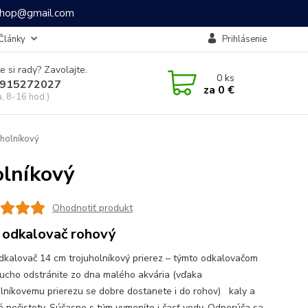
ashop@gmail.com
Články
Prihlásenie
e si rady? Zavolajte.
0
ks
915272027
za
0 €
a, 8-16 hod.)
uholníkový
olníkový
Ohodnotiť produkt
 odkalovač rohový
dkalovač 14 cm trojuholníkový prierez – týmto odkalovačom
ucho odstránite zo dna malého akvária (vďaka
olníkovemu prierezu se dobre dostanete i do rohov) kaly a
é nečistoty. Súčasne s tým vymeníte i časť vody. Odporúča sa