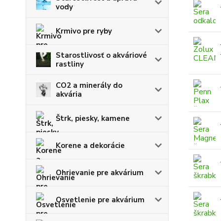
vody
Krmivo pre ryby
Starostlivosť o akváriové
rastliny
CO2 a minerály do
akvária
Štrk, piesky, kamene
Korene a dekorácie
Ohrievanie pre akvárium
Osvetlenie pre akvárium