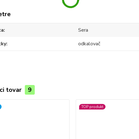
etre
ca
Sera
ky
odkalovač
ci tovar
9
TOP produkt