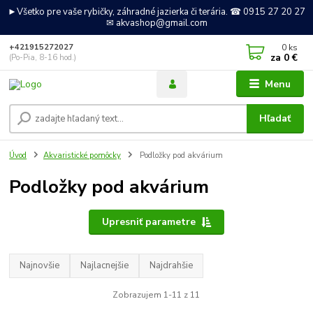
►Všetko pre vaše rybičky, záhradné jazierka či terária. ☎ 0915 27 20 27
✉ akvashop@gmail.com
0
ks
+421915272027
za
0 €
(Po-Pia, 8-16 hod.)
Menu
Hľadať
Úvod
Akvaristické pomôcky
Podložky pod akvárium
Podložky pod akvárium
Upresniť parametre
Najnovšie
Najlacnejšie
Najdrahšie
Zobrazujem 1-11 z 11