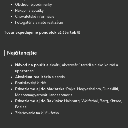
Obchodné podmienky
Nákup na splátky
Chovateľské informácie
Fotogaléria a naše realizácie
Tovar expedujeme pondelok až štvrtok
🟢
Najčítanejšie
Návod na použitie
akvárií, akvaterárií, terárií a niekoľko rád a
upozornení
Akvárium realizácia
a servis
Bratislavský kuriér
Privezieme aj do Maďarska:
Rajka, Hegyeshalom, Dunakiliti,
Mosonmagyarovár, Janossomoria
Privezieme aj do Rakúska:
Hainburg, Wolfsthal, Berg, Kittsee,
Edelsal
Zriaďovanie na kĺúč - fotky