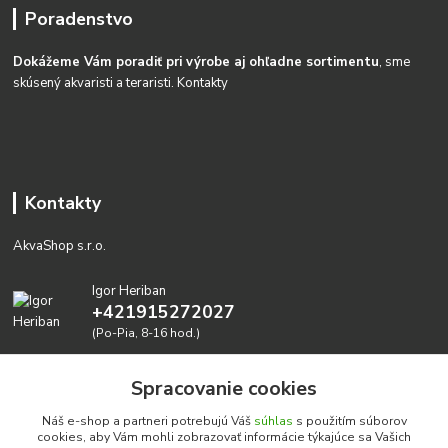
Poradenstvo
Dokážeme Vám poradiť pri výrobe aj ohľadne sortimentu
, sme
skúsený akvaristi a teraristi.
Kontakty
Kontakty
AkvaShop s.r.o.
Igor Heriban
+421915272027
(Po-Pia, 8-16 hod.)
akvashop@gmail.com
Spracovanie cookies
Náš e-shop a partneri potrebujú Váš
súhlas
s použitím súborov
cookies, aby Vám mohli zobrazovať informácie týkajúce sa Vašich