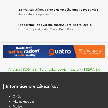
Za kvalitu ručíme, a preto uskutočňujeme rozvoz vivárií
iba vlastnou dopravou.
Predávame len overené značky: Sera, Astra, Dupla,
Hobby, Tropical, Rataj, Oase, Penn Plax...
Akvaria
|
SERA CZ
|
Teraristika
|
Jewish
|
Jazierka
|
SERA SK
Informácie pre zákazníkov
O nás
Ako nakupovať
Platby