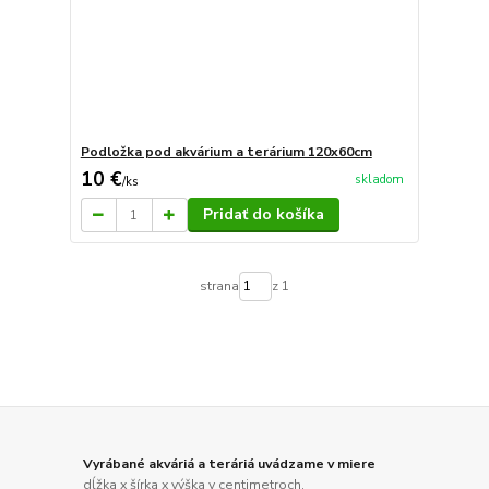
Podložka pod akvárium a terárium 120x60cm
10 €
skladom
/
ks
Pridať do košíka
strana
z 1
Vyrábané akváriá a teráriá uvádzame v miere
dĺžka x šírka x výška v centimetroch.