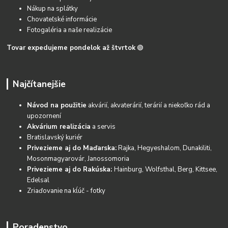
Nákup na splátky
Chovateľské informácie
Fotogaléria a naše realizácie
Tovar expedujeme pondelok až štvrtok
🟢
Najčítanejšie
Návod na použitie
akvárií, akvaterárií, terárií a niekoľko rád a
upozornení
Akvárium realizácia
a servis
Bratislavský kuriér
Privezieme aj do Maďarska:
Rajka, Hegyeshalom, Dunakiliti,
Mosonmagyarovár, Janossomoria
Privezieme aj do Rakúska:
Hainburg, Wolfsthal, Berg, Kittsee,
Edelsal
Zriaďovanie na kĺúč - fotky
Poradenstvo