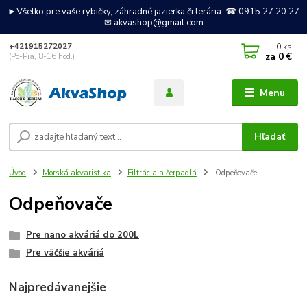
►Všetko pre vaše rybičky, záhradné jazierka či terária. ☎ 0915 27 20 27
✉ akvashop@gmail.com
0
ks
+421915272027
za
0 €
(Po-Pia, 8-16 hod.)
Menu
Hľadať
Úvod
Morská akvaristika
Filtrácia a čerpadlá
Odpeňovače
Odpeňovače
Pre nano akváriá do 200L
Pre väčšie akváriá
Najpredávanejšie