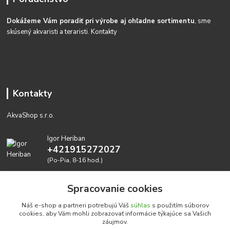
Dokážeme Vám poradiť pri výrobe aj ohľadne sortimentu
, sme
skúsený akvaristi a teraristi.
Kontakty
Kontakty
AkvaShop s.r.o.
Igor Heriban
+421915272027
(Po-Pia, 8-16 hod.)
akvashop@gmail.com
Spracovanie cookies
Náš e-shop a partneri potrebujú Váš
súhlas
s použitím súborov
cookies, aby Vám mohli zobrazovať informácie týkajúce sa Vašich
záujmov.