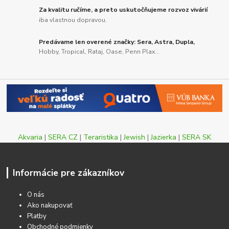
Za kvalitu ručíme, a preto uskutočňujeme rozvoz vivárií
iba vlastnou dopravou.
Predávame len overené značky: Sera, Astra, Dupla,
Hobby, Tropical, Rataj, Oase, Penn Plax...
Akvaria
|
SERA CZ
|
Teraristika
|
Jewish
|
Jazierka
|
SERA SK
Informácie pre zákazníkov
O nás
Ako nakupovať
Platby
Obchodné podmienky