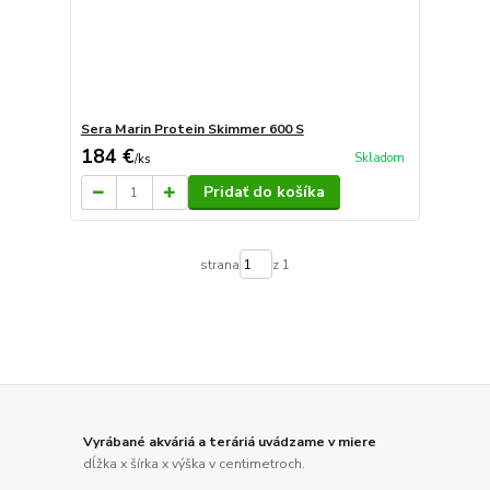
Sera Marin Protein Skimmer 600 S
184 €
Skladom
/
ks
Pridať do košíka
strana
z 1
Vyrábané akváriá a teráriá uvádzame v miere
dĺžka x šírka x výška v centimetroch.