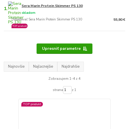
Sera Marin Protein Skimmer PS 130
1.
skladom
Odpeňovač Sera Marin Protein Skimmer PS 130
55,80 €
TOP produkt
Upresniť parametre
Najnovšie
Najlacnejšie
Najdrahšie
Zobrazujem 1-4 z 4
strana
z 1
TOP produkt