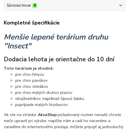
Súvisiaci tovar
6
Kompletné špecifikácie
Menšie lepené terárium druhu
"Insect"
Dodacia lehota je orientačne do 10 dní
Toto terárium je vhodné:
pre chov hmyzu
pre chov pavúkov
pre chov slimákov
pre chov malých druhov plazov
obojživeľníkov, napríklad šípovú žabku
poprípade malých hlodavcov
Ak ste na stránke
AkvaShop
požadovaný rozmer nenašli chcete
niečo upraviť pri výrobe, napíšte nám a radi ho naceníme a
zaradíme do internetového predaja, môžete pripojiť aj jednoduchý