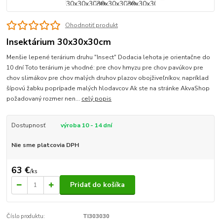
Ohodnotiť produkt
Insektárium 30x30x30cm
Menšie lepené terárium druhu "Insect" Dodacia lehota je orientačne do
10 dní Toto terárium je vhodné: pre chov hmyzu pre chov pavúkov pre
chov slimákov pre chov malých druhov plazov obojživeľníkov, napríklad
šípovú žabku poprípade malých hlodavcov Ak ste na stránke AkvaShop
požadovaný rozmer nen...
celý popis
Dostupnosť
výroba 10 - 14 dní
Nie sme platcovia DPH
63 €
/
ks
Pridať do košíka
Číslo produktu:
TI303030