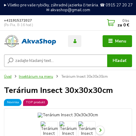
►Všetko pre vaše rybičky, záhradné jazierka či terária. ☎ 0915 27 20 27
✉ akvashop@gmail.com
0
ks
+421915272027
za
0 €
(Po-Pia, 8-16 hod.)
Menu
Hľadať
Úvod
Insektárium na mieru
Terárium Insect 30x30x30cm
Terárium Insect 30x30x30cm
Novinka
TOP produkt