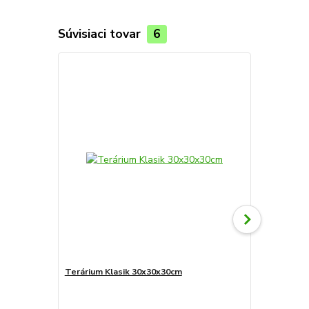
Súvisiaci tovar
6
Terárium Klasik 30x30x30cm
Substrát Prof