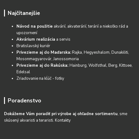
Najčítanejšie
Návod na použitie
akvárií, akvaterárií, terárií a niekoľko rád a
upozornení
Akvárium realizácia
a servis
Bratislavský kuriér
Privezieme aj do Maďarska:
Rajka, Hegyeshalom, Dunakiliti,
Mosonmagyarovár, Janossomoria
Privezieme aj do Rakúska:
Hainburg, Wolfsthal, Berg, Kittsee,
Edelsal
Zriaďovanie na kĺúč - fotky
Poradenstvo
Dokážeme Vám poradiť pri výrobe aj ohľadne sortimentu
, sme
skúsený akvaristi a teraristi.
Kontakty