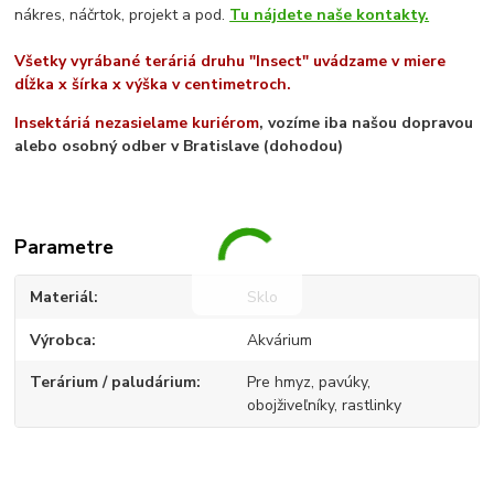
nákres, náčrtok, projekt a pod.
Tu nájdete naše kontakty.
Všetky vyrábané teráriá druhu "Insect" uvádzame v miere
dĺžka x šírka x výška v centimetroch.
Insektáriá nezasielame kuriérom
, vozíme iba našou dopravou
alebo osobný odber v Bratislave (dohodou)
Parametre
Materiál
Sklo
Výrobca
Akvárium
Terárium / paludárium
Pre hmyz, pavúky,
obojživeľníky, rastlinky