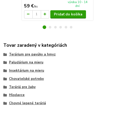
výroba 10 - 14
59 €
4,99 €
dní
/
ks
/
ks
Pridať do košíka
Tovar zaradený v kategóriách
Terárium pre pavúky a hmyz
Paludárium na mieru
Insektárium na mieru
Chovateľské potreby
Teráriá pre žaby
Hlodavce
Chovné lepené teráriá