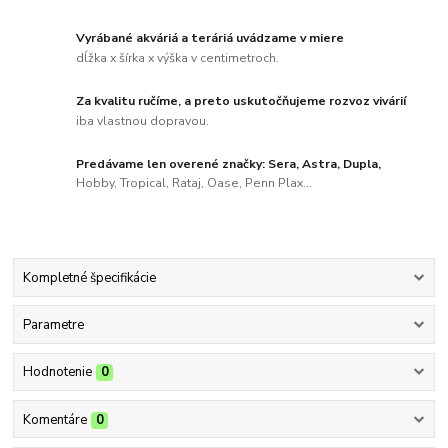
Vyrábané akváriá a teráriá uvádzame v miere
dĺžka x šírka x výška v centimetroch.
Za kvalitu ručíme, a preto uskutočňujeme rozvoz vivárií
iba vlastnou dopravou.
Predávame len overené značky: Sera, Astra, Dupla,
Hobby, Tropical, Rataj, Oase, Penn Plax...
Kompletné špecifikácie
Parametre
Hodnotenie
0
Komentáre
0