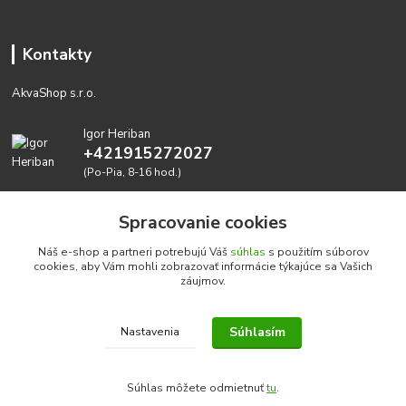
Kontakty
AkvaShop s.r.o.
Igor Heriban
+421915272027
(Po-Pia, 8-16 hod.)
akvashop@gmail.com
Spracovanie cookies
Náš e-shop a partneri potrebujú Váš
súhlas
s použitím súborov
cookies, aby Vám mohli zobrazovať informácie týkajúce sa Vašich
záujmov.
Súhlasím
Nastavenia
Realizujeme prírodné akvária: AkvaShop s.r.o. • IBAN:
SK3911000000002947087849
Súhlas môžete odmietnuť
tu
.
google-site-verification=0nmJ-HDbfWgdf7hn3NpxYEsEo-