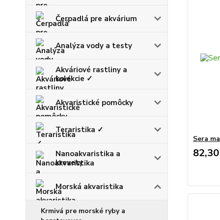
Čerpadlá pre akvárium
Analýza vody a testy
Akváriové rastliny a
kolekcie ✓
Akvaristické pomôcky
Teraristika ✓
Sera ma
82,30
Nanoakvaristika a
krevety
Morská akvaristika
Krmivá pre morské ryby a