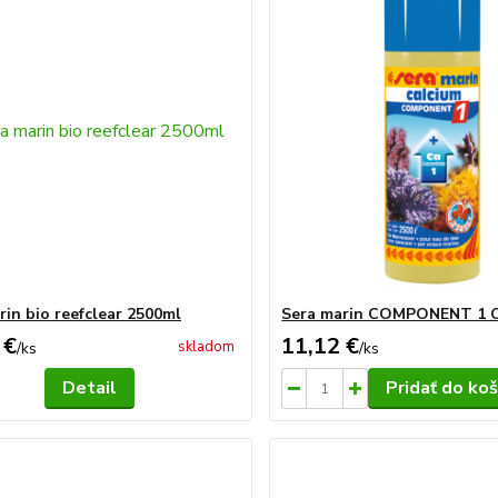
rin bio reefclear 2500ml
Sera marin COMPONENT 1 C
 €
11,12 €
skladom
/
ks
/
ks
Detail
Pridať do koš