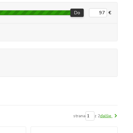
Do
€
strana
z 2
ďalšie