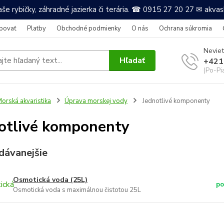
še rybičky, záhradné jazierka či terária. ☎ 0915 27 20 27 ✉ akv
povať
Platby
Obchodné podmienky
O nás
Ochrana súkromia
Neviet
Hľadať
+421
(Po-Pi
orská akvaristika
Úprava morskej vody
Jednotlivé komponenty
otlivé komponenty
dávanejšie
Osmotická voda (25L)
po
Osmotická voda s maximálnou čistotou 25L