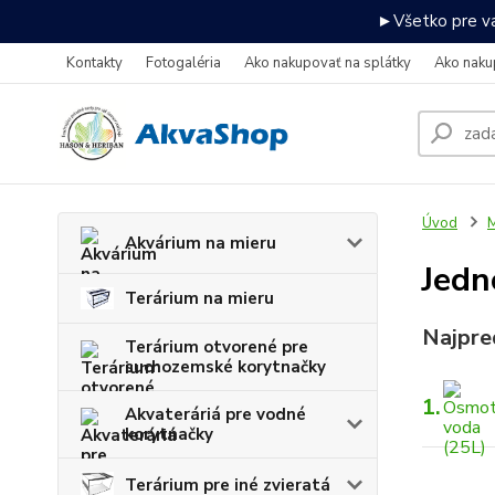
►Všetko pre va
Kontakty
Fotogaléria
Ako nakupovať na splátky
Ako naku
Úvod
M
Akvárium na mieru
Jedn
Terárium na mieru
Najpre
Terárium otvorené pre
suchozemské korytnačky
1.
Akvateráriá pre vodné
korytnačky
Terárium pre iné zvieratá