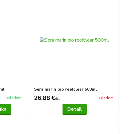
0ml
Sera marin bio reefclear 500ml
26,88 €
skladom
skladom
/
ks
íka
Detail