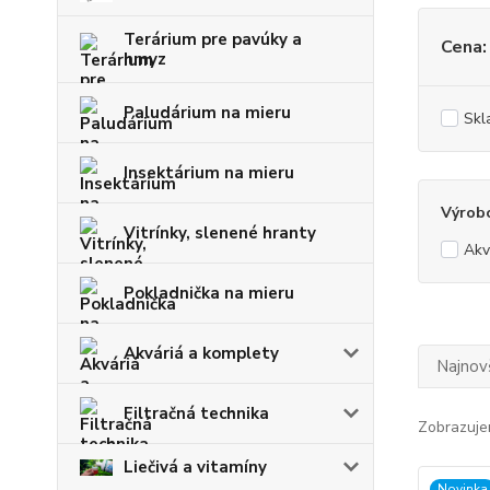
Terárium pre pavúky a
Cena:
hmyz
Paludárium na mieru
Skl
Insektárium na mieru
Výrob
Vitrínky, slenené hranty
Ak
Pokladnička na mieru
Akváriá a komplety
Najnov
Filtračná technika
Zobrazuje
Liečivá a vitamíny
Novinka