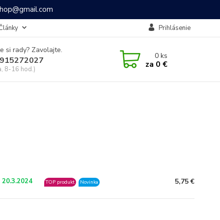
ashop@gmail.com
Články
Prihlásenie
e si rady? Zavolajte.
0
ks
915272027
za
0 €
a, 8-16 hod.)
5,75 €
 20.3.2024
TOP produkt
Novinka