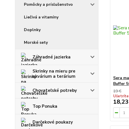
Pomôcky a príslušenstvo
Liečivá a vitamíny
Doplnky
Morské sety
Záhradné jazierka
Skrinky na mieru pre
akvárium a terárium
Sera m
Buffer 
Chovateľské potreby
19 €
Ušetríte
18,23
Top Ponuka
Darčekové poukazy