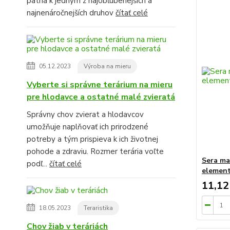
patria k jedným z najobľúbenejších a
najnenáročnejších druhov
čítať celé
05.12.2023
Výroba na mieru
Vyberte si správne terárium na mieru
pre hlodavce a ostatné malé zvieratá
Správny chov zvierat a hlodavcov
umožňuje naplňovať ich prirodzené
potreby a tým prispieva k ich životnej
pohode a zdraviu. Rozmer terária voľte
Sera m
podľ...
čítať celé
element
11,12
18.05.2023
Teraristika
Chov žiab v teráriách