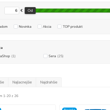
€
Od
adom
Novinka
Akcia
TOP produkt
ca
vaShop
(1)
Sera
(25)
šie
Najlacnejšie
Najdrahšie
m 1-20 z 26
Novinka