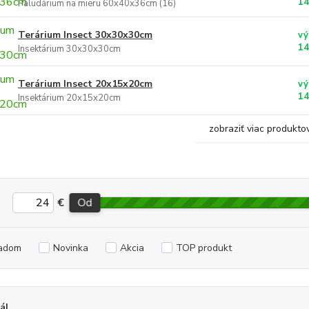
14
Paludárium na mieru 60x40x36cm (16)
Terárium Insect 30x30x30cm
vý
14
Insektárium 30x30x30cm
Terárium Insect 20x15x20cm
vý
14
Insektárium 20x15x20cm
zobraziť viac produkto
€
Od
adom
Novinka
Akcia
TOP produkt
ál