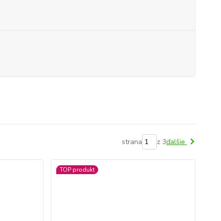
strana
z 3
ďalšie
TOP produkt