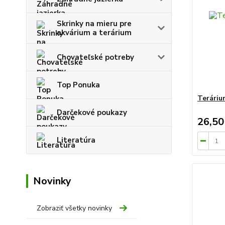
Skrinky na mieru pre
akvárium a terárium
Chovateľské potreby
Top Ponuka
Teráriu
Darčekové poukazy
26,50
Literatúra
Novinky
Zobraziť všetky novinky