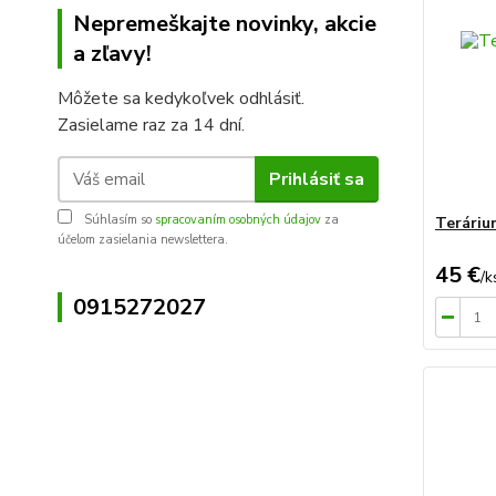
Nepremeškajte novinky, akcie
a zľavy!
Môžete sa kedykoľvek odhlásiť.
Zasielame raz za 14 dní.
Prihlásiť sa
Súhlasím so
spracovaním osobných údajov
za
Teráriu
účelom zasielania newslettera.
45 €
/
k
0915272027