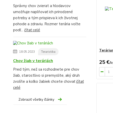
Správny chov zvierat a hlodavcov
umožňuje naplňovať ich prirodzené
potreby a tým prispieva k ich životnej
pohode a zdraviu. Rozmer terária voľte
podľ...
čítať celé
Teráriu
18.05.2023
Teraristika
Chov žiab v teráriách
25 €
/
k
Pred tým, než sa rozhodnete pre chov
žiab, starostlivo si premyslite, aký druh
zvolíte a koľko žabiek chcete chovať
čítať
celé
Zobraziť všetky články