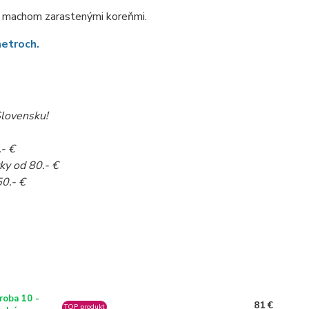
 a machom zarastenými koreňmi.
metroch.
lovensku!
.- €
ky od 80.- €
50.- €
roba 10 -
81 €
TOP produkt