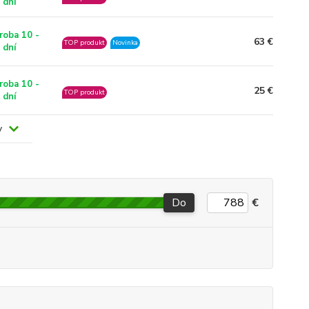
 dní
roba 10 -
63 €
TOP produkt
Novinka
 dní
roba 10 -
25 €
TOP produkt
 dní
v
Do
€