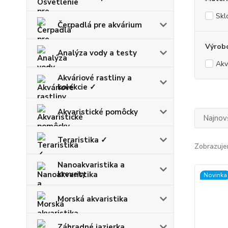
Skl
Čerpadlá pre akvárium
Výrob
Analýza vody a testy
Akv
Akváriové rastliny a
kolekcie ✓
Akvaristické pomôcky
Najnov
Teraristika ✓
Zobrazuje
Nanoakvaristika a
krevety
Novinka
Morská akvaristika
Záhradné jazierka