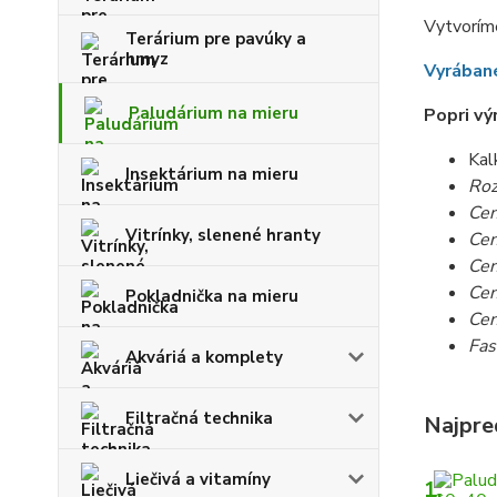
Vytvoríme
Terárium pre pavúky a
hmyz
Vyrábané
Paludárium na mieru
Popri vý
Kal
Insektárium na mieru
Rozv
Cen
Vitrínky, slenené hranty
Cen
Cen
Cen
Pokladnička na mieru
Cen
Fas
Akváriá a komplety
Filtračná technika
Najpre
Liečivá a vitamíny
1.