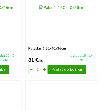
m
Paludáriá 60x40x36cm
oba 10 - 14
výroba 10 - 14
81 €
dní
dní
/
ks
íka
Pridať do košíka