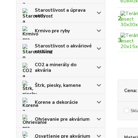
Starostlivosť a úprava
vody
2.
Krmivo pre ryby
3.
Starostlivosť o akváriové
rastliny
CO2 a minerály do
akvária
Štrk, piesky, kamene
Cena:
Korene a dekorácie
Skl
Ohrievanie pre akvárium
Osvetlenie pre akvárium
Materi