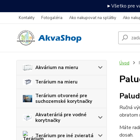
►Všetko pre va
Kontakty
Fotogaléria
Ako nakupovať na splátky
Ako naku
Úvod
P
Akvárium na mieru
Palu
Terárium na mieru
Palud
Terárium otvorené pre
suchozemské korytnačky
Ručná výr
obratom 
Akvateráriá pre vodné
korytnačky
Máte radi
dosah.
Terárium pre iné zvieratá