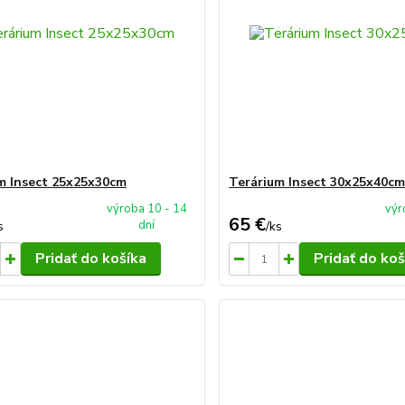
m Insect 25x25x30cm
Terárium Insect 30x25x40c
výroba 10 - 14
výr
65 €
dní
s
/
ks
Pridať do košíka
Pridať do koš