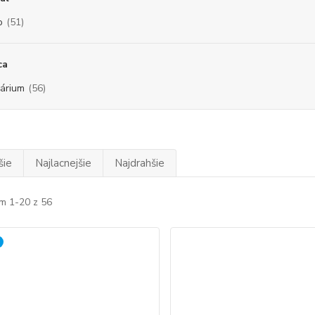
o
(51)
ca
árium
(56)
šie
Najlacnejšie
Najdrahšie
m 1-20 z 56