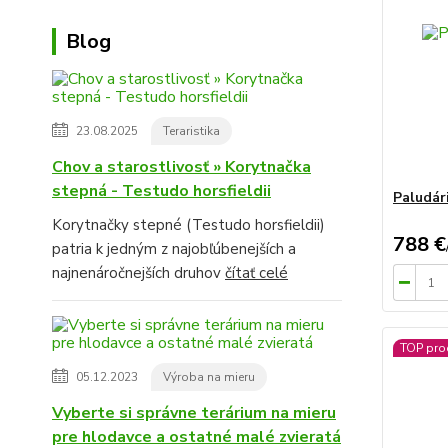
Blog
23.08.2025
Teraristika
Chov a starostlivosť » Korytnačka
stepná - Testudo horsfieldii
Paludár
Korytnačky stepné (Testudo horsfieldii)
788 €
patria k jedným z najobľúbenejších a
najnenáročnejších druhov
čítať celé
TOP pro
05.12.2023
Výroba na mieru
Vyberte si správne terárium na mieru
pre hlodavce a ostatné malé zvieratá