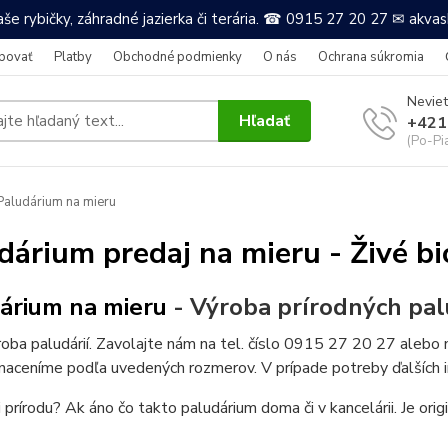
še rybičky, záhradné jazierka či terária. ☎ 0915 27 20 27 ✉ akv
povať
Platby
Obchodné podmienky
O nás
Ochrana súkromia
Neviet
Hľadať
+421
(Po-Pi
aludárium na mieru
dárium predaj na mieru - Živé b
árium na mieru
- Výroba prírodných pal
oba paludárií. Zavolajte nám na tel. číslo 0915 27 20 27 aleb
naceníme podľa uvedených rozmerov. V prípade potreby ďalších 
 prírodu? Ak áno čo takto paludárium doma či v kancelárii. Je ori