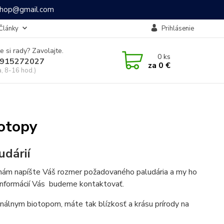
ashop@gmail.com
Články
Prihlásenie
e si rady? Zavolajte.
0
ks
915272027
za
0 €
a, 8-16 hod.)
iotopy
udárií
o nám napíšte Váš rozmer požadovaného paludária a my ho
informácií Vás budeme kontaktovať.
ginálnym biotopom, máte tak blízkosť a krásu prírody na