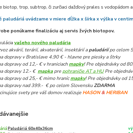
 biotop, trop, subtrop, či zurčiaci dažďový prales s vodopádom
 paludáriá uvádzame v miere dĺžka x šírka x výška v centi
robe ponúkame finalizáciu aj servis žvých biotopov.
kulácia
vašeho nového paludária
oz akvárií, terárií, akvaterárií, insektárií a
paludárií
po celom S
a dopravy v Bratislave 4.90 € - hlavne pre piesky a štrky
a dopravy od 12,- € v hraniciach
mapky
! Pre objednávky od 80
a dopravy 12.- €
mapka
pre
pohraničie AT a HU
Pre objednáv
a dopravy od 25,- € mimo hraníc
mapky
! Pre objednávky od 1
a dopravy nad 399.- € po celom Slovensku
ZDARMA
cinujúce svety pre váš domov realizuje
HASON
&
HERIBAN
dávanejšie
Paludáriá 60x40x36cm
vý