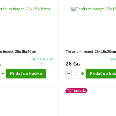
m Insect 20x15x20cm
Terárium Insect 25x15x20c
výroba 10 - 14
výr
26 €
dní
s
/
ks
Pridať do košíka
Pridať do koš
TOP produkt