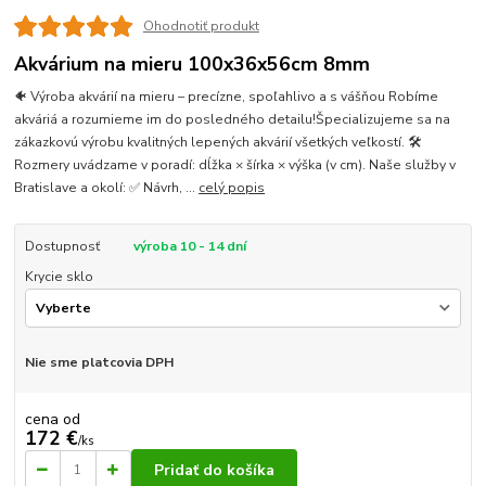
Ohodnotiť produkt
Akvárium na mieru 100x36x56cm 8mm
🐠 Výroba akvárií na mieru – precízne, spoľahlivo a s vášňou Robíme
akváriá a rozumieme im do posledného detailu!Špecializujeme sa na
zákazkovú výrobu kvalitných lepených akvárií všetkých veľkostí. 🛠
Rozmery uvádzame v poradí: dĺžka × šírka × výška (v cm). Naše služby v
Bratislave a okolí: ✅ Návrh, ...
celý popis
Dostupnosť
výroba 10 - 14 dní
Krycie sklo
Nie sme platcovia DPH
cena od
172 €
/
ks
Pridať do košíka