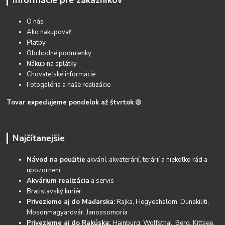
O nás
Ako nakupovať
Platby
Obchodné podmienky
Nákup na splátky
Chovateľské informácie
Fotogaléria a naše realizácie
Tovar expedujeme pondelok až štvrtok
🟢
Najčítanejšie
Návod na použitie
akvárií, akvaterárií, terárií a niekoľko rád a
upozornení
Akvárium realizácia
a servis
Bratislavský kuriér
Privezieme aj do Maďarska:
Rajka, Hegyeshalom, Dunakiliti,
Mosonmagyarovár, Janossomoria
Privezieme aj do Rakúska:
Hainburg, Wolfsthal, Berg, Kittsee,