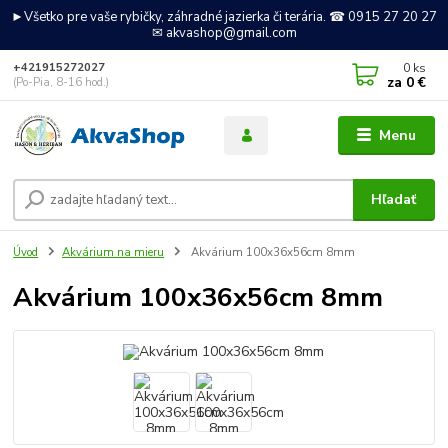
►Všetko pre vaše rybičky, záhradné jazierka či terária. ☎ 0915 27 20 27
✉ akvashop@gmail.com
0
ks
+421915272027
za
0 €
(Po-Pia, 8-16 hod.)
Menu
Hľadať
Úvod
Akvárium na mieru
Akvárium 100x36x56cm 8mm
Akvárium 100x36x56cm 8mm