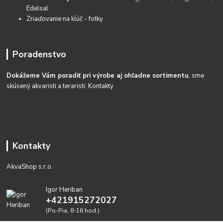
Edelsal
Zriaďovanie na kĺúč - fotky
Poradenstvo
Dokážeme Vám poradiť pri výrobe aj ohľadne sortimentu
, sme
skúsený akvaristi a teraristi.
Kontakty
Kontakty
AkvaShop s.r.o.
Igor Heriban
+421915272027
(Po-Pia, 8-16 hod.)