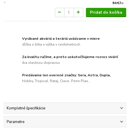
94 €
/
ks
Pridať do košíka
Vyrábané akváriá a teráriá uvádzame v miere
dĺžka x šírka x výška v centimetroch.
Za kvalitu ručíme, a preto uskutočňujeme rozvoz vivárií
iba vlastnou dopravou.
Predávame len overené značky: Sera, Astra, Dupla,
Hobby, Tropical, Rataj, Oase, Penn Plax...
Kompletné špecifikácie
Parametre