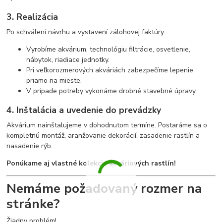
3. Realizácia
Po schválení návrhu a vystavení zálohovej faktúry:
Vyrobíme akvárium, technológiu filtrácie, osvetlenie,
nábytok, riadiace jednotky.
Pri veľkorozmerových akváriách zabezpečíme lepenie
priamo na mieste.
V prípade potreby vykonáme drobné stavebné úpravy.
4. Inštalácia a uvedenie do prevádzky
Akvárium nainštalujeme v dohodnutom termíne. Postaráme sa o
kompletnú montáž, aranžovanie dekorácií, zasadenie rastlín a
nasadenie rýb.
Ponúkame aj vlastné kolekcie akváriových rastlín!
Nemáme požadovaný rozmer na
stránke?
Žiadny problém!