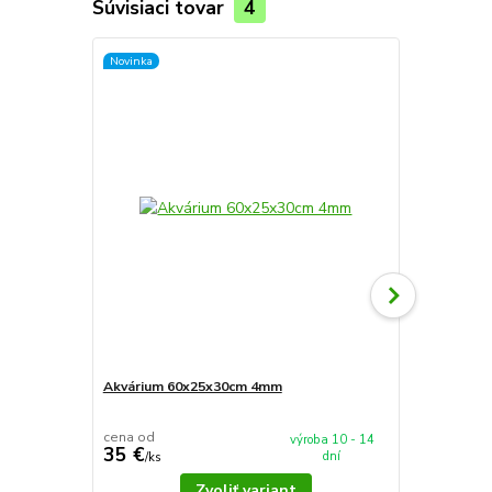
Súvisiaci tovar
4
Novinka
Novinka
Akvárium 60x25x30cm 4mm
Akvárium 5
cena od
cena od
výroba 10 - 14
35 €
37,90 €
dní
/
ks
/
k
Zvoliť variant