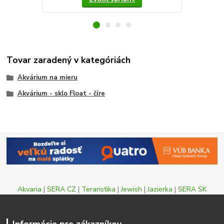
Tovar zaradený v kategóriách
Akvárium na mieru
Akvárium - sklo Float - číre
Akvaria
|
SERA CZ
|
Teraristika
|
Jewish
|
Jazierka
|
SERA SK
Informácie pre zákazníkov