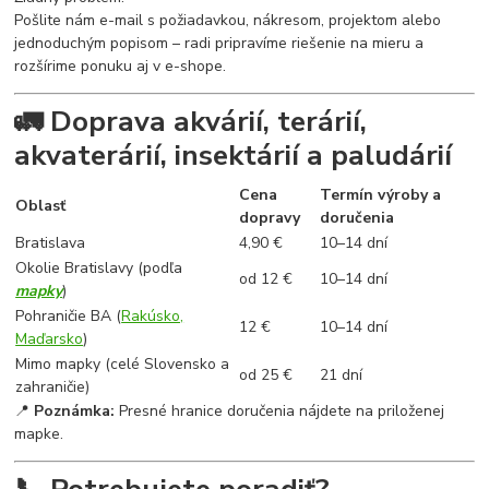
Pošlite nám e-mail s požiadavkou, nákresom, projektom alebo
jednoduchým popisom – radi pripravíme riešenie na mieru a
rozšírime ponuku aj v e-shope.
🚛 Doprava akvárií, terárií,
akvaterárií, insektárií a paludárií
Cena
Termín výroby a
Oblasť
dopravy
doručenia
Bratislava
4,90 €
10–14 dní
Okolie Bratislavy (podľa
od 12 €
10–14 dní
mapky
)
Pohraničie BA (
Rakúsko,
12 €
10–14 dní
Maďarsko
)
Mimo mapky (celé Slovensko a
od 25 €
21 dní
zahraničie)
📍
Poznámka:
Presné hranice doručenia nájdete na priloženej
mapke.
📞 Potrebujete poradiť?