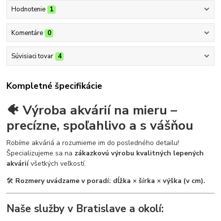
Hodnotenie
1
Komentáre
0
Súvisiaci tovar
4
Kompletné špecifikácie
🐠 Výroba akvárií na mieru –
precízne, spoľahlivo a s vášňou
Robíme akváriá a rozumieme im do posledného detailu!
Špecializujeme sa na
zákazkovú výrobu kvalitných lepených
akvárií
všetkých veľkostí.
🛠
Rozmery uvádzame v poradí: dĺžka × šírka × výška (v cm).
Naše služby v Bratislave a okolí: