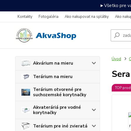
►Všetko pre va
Kontakty
Fotogaléria
Ako nakupovať na splátky
Ako naku
Úvod
C
Akvárium na mieru
Sera
Terárium na mieru
TOP prod
Terárium otvorené pre
suchozemské korytnačky
Akvateráriá pre vodné
korytnačky
Terárium pre iné zvieratá