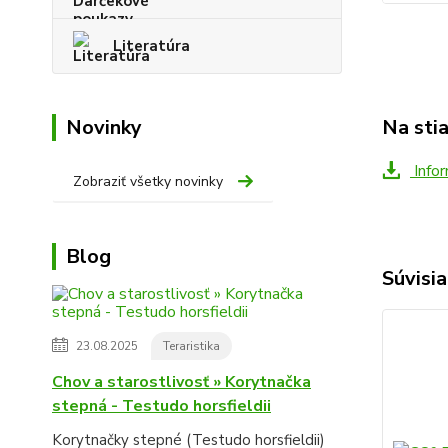
Literatúra
Novinky
Na sti
Infor
Zobraziť všetky novinky
Blog
Súvisia
23.08.2025
Teraristika
Chov a starostlivosť » Korytnačka
stepná - Testudo horsfieldii
Korytnačky stepné (Testudo horsfieldii)