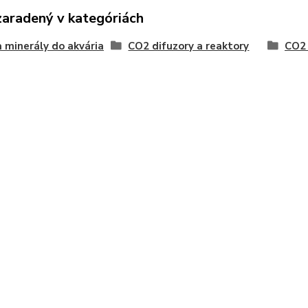
zaradený v kategóriách
 minerály do akvária
CO2 difuzory a reaktory
CO2 