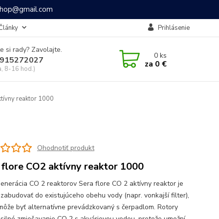
ashop@gmail.com
Články
Prihlásenie
e si rady? Zavolajte.
0
ks
915272027
za
0 €
a, 8-16 hod.)
tívny reaktor 1000
Ohodnotiť produkt
 flore CO2 aktívny reaktor 1000
enerácia CO 2 reaktorov Sera flore CO 2 aktívny reaktor je
zabudovať do existujúceho obehu vody (napr. vonkajší filter),
môže byť alternatívne prevádzkovaný s čerpadlom. Rotory
a silné zmiešavanie CO 2 s akváriovou vodou, pretože umožní