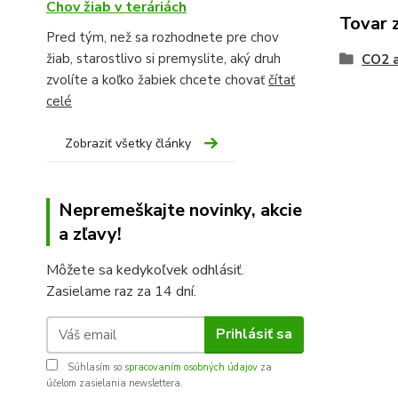
Chov žiab v teráriách
Tovar 
Pred tým, než sa rozhodnete pre chov
žiab, starostlivo si premyslite, aký druh
CO2 a
zvolíte a koľko žabiek chcete chovať
čítať
celé
Zobraziť všetky články
Nepremeškajte novinky, akcie
a zľavy!
Môžete sa kedykoľvek odhlásiť.
Zasielame raz za 14 dní.
Prihlásiť sa
Súhlasím so
spracovaním osobných údajov
za
účelom zasielania newslettera.