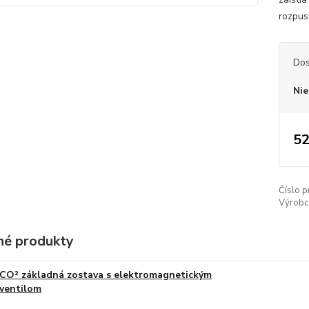
rozpus
Dos
Nie
52
Číslo p
Výrobc
é produkty
CO² základná zostava s elektromagnetickým
ventilom