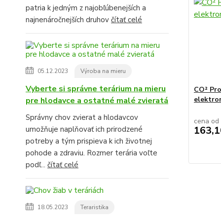
patria k jedným z najobľúbenejších a
najnenáročnejších druhov
čítať celé
05.12.2023
Výroba na mieru
Vyberte si správne terárium na mieru
CO² Pro
elektro
pre hlodavce a ostatné malé zvieratá
Správny chov zvierat a hlodavcov
cena od
163,1
umožňuje naplňovať ich prirodzené
potreby a tým prispieva k ich životnej
pohode a zdraviu. Rozmer terária voľte
podľ...
čítať celé
18.05.2023
Teraristika