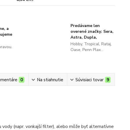
Predávame len
me, a
overené značky: Sera,
ňujeme
Astra, Dupla,
Hobby, Tropical, Rataj,
pravou.
Oase, Penn Plax...
mentáre
0
Na stiahnutie
Súvisiaci tovar
9
ody (napr. vonkajší filter), alebo môže byť alternatívne