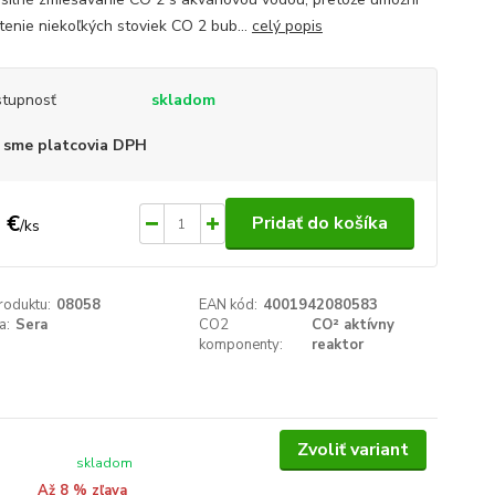
tenie niekoľkých stoviek CO 2 bub...
celý popis
tupnosť
skladom
 sme platcovia DPH
 €
Pridať do košíka
/
ks
roduktu:
08058
EAN kód:
4001942080583
a:
Sera
CO2
CO² aktívny
komponenty:
reaktor
Zvoliť variant
skladom
Až 8 % zľava