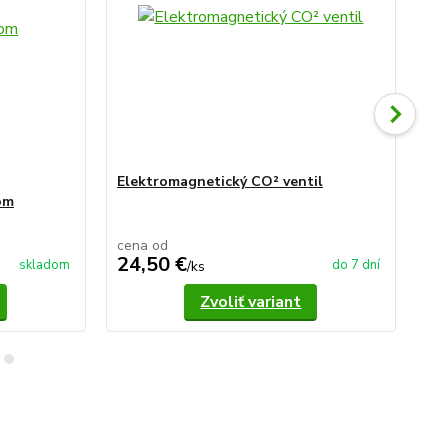
Elektromagnetický CO² ventil
Se
om
cena od
24,50 €
14
skladom
do 7 dní
/
ks
Zvoliť variant