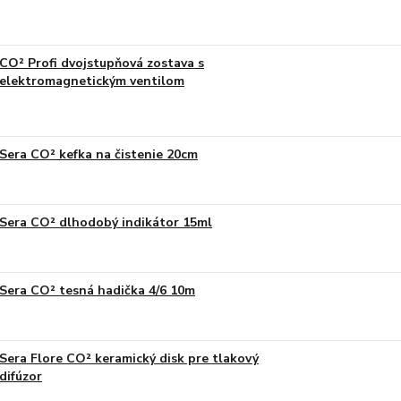
CO² Profi dvojstupňová zostava s
elektromagnetickým ventilom
Sera CO² kefka na čistenie 20cm
Sera CO² dlhodobý indikátor 15ml
Sera CO² tesná hadička 4/6 10m
Sera Flore CO² keramický disk pre tlakový
difúzor