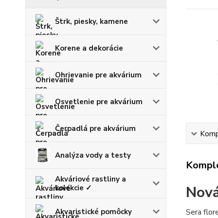
Štrk, piesky, kamene
Korene a dekorácie
Ohrievanie pre akvárium
Osvetlenie pre akvárium
Čerpadlá pre akvárium
Kompl
Analýza vody a testy
Komple
Akváriové rastliny a
Nová
kolekcie ✓
Akvaristické pomôcky
Sera flo