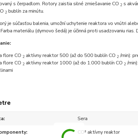
ovaný s čerpadlom. Rotory zaistia silné zmiešavanie CO
s akvár
2
CO
bublín za minútu.
2
torý je súčasťou balenia, umožní uchytenie reaktora vo vnútri alebo
í. Farba materiálu (dymovo šedá) je účinná proti usadzovaniu rias. Ľ
anie:
a flore CO
aktívny reaktor 500 (až do 500 bublín CO
/min): pr
2
2
a flore CO
aktívny reaktor 1000 (až do 1.000 bublín CO
/min)
2
2
tlinami
etre
ca
Sera
omponenty
CO² aktívny reaktor