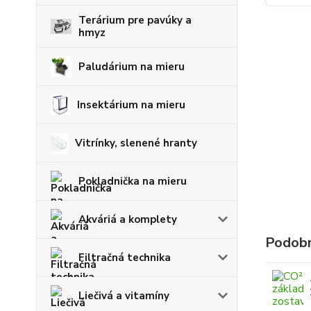
Terárium pre pavúky a
hmyz
Paludárium na mieru
Insektárium na mieru
Vitrínky, slenené hranty
Pokladnička na mieru
Akváriá a komplety
Podobn
Filtračná technika
Liečivá a vitamíny