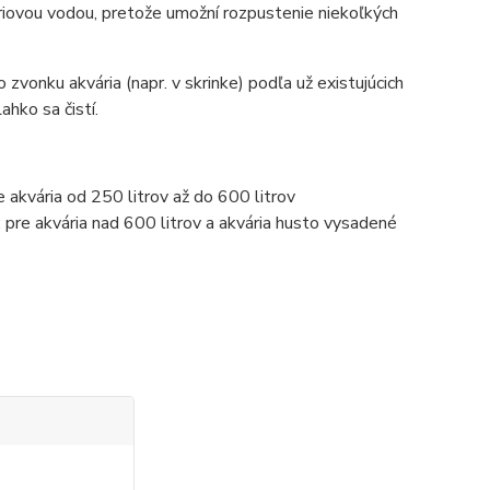
iovou vodou, pretože umožní rozpustenie niekoľkých
 zvonku akvária (napr. v skrinke) podľa už existujúcich
ahko sa čistí.
e akvária od 250 litrov až do 600 litrov
: pre akvária nad 600 litrov a akvária husto vysadené