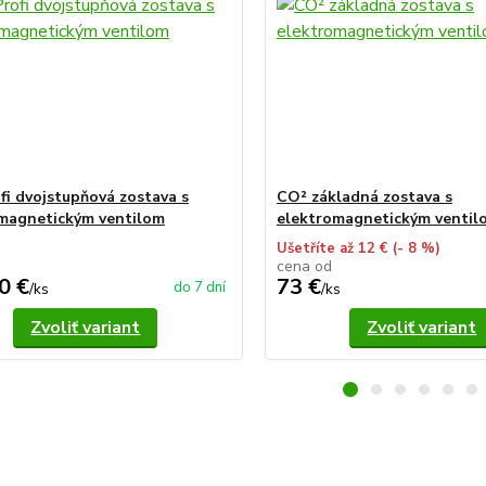
fi dvojstupňová zostava s
CO² základná zostava s
magnetickým ventilom
elektromagnetickým ventil
Ušetříte až 12 €
(- 8 %)
cena od
0 €
73 €
do 7 dní
/
ks
/
ks
Zvoliť variant
Zvoliť variant