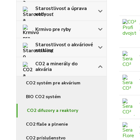
Starostlivosť a úprava
vody
Krmivo pre ryby
Starostlivosť o akváriové
rastliny
CO2 a minerály do
akvária
CO2 systém pre akvárium
BIO CO2 systém
CO2 difuzory a reaktory
CO2 fľaše a plnenie
CO2 príslušenstvo