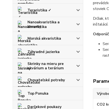
prevádzk
stoviek 
Teraristika ✓
Držiak, k
Nanoakvaristika a
inštaláci
krevety
Odporúč
Morská akvaristika
Ser
Ser
Záhradné jazierka
ras
Skrinky na mieru pre
akvárium a terárium
Chovateľské potreby
Param
Top Ponuka
Výrob
CO2 k
Darčekové poukazy