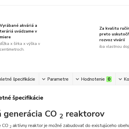
Vyrábané akváriá a
Za kvalitu ručí
teráriá uvádzame v
preto uskutoč
miere
rozvoz vivárií
dĺžka x šírka x výška v
iba vlastnou do
centimetroch.
etné špecifikácie
Parametre
Hodnotenie
0
Ko
tné špecifikácie
 generácia CO
reaktorov
2
re CO
aktívny reaktor je možné zabudovať do existujúceho obehu v
2