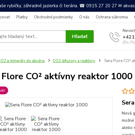
še rybičky, záhradné jazierka či terária. ☎ 0915 27 20 27 ✉ akv
povať
Platby
Obchodné podmienky
O nás
Ochrana súkromia
Neviet
Hľadať
+421
(Po-Pi
O2 a minerály do akvária
CO2 difuzory a reaktory
Sera Flore CO² ak
 Flore CO² aktívny reaktor 1000
ukt
Sera
Nová g
možné 
alebo 
zaisti