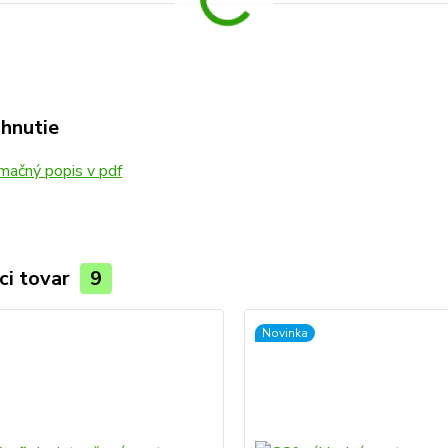
ahnutie
mačný popis v pdf
ci tovar
9
Novinka