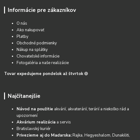
Informácie pre zákazníkov
O nás
Ako nakupovať
Platby
Obchodné podmienky
Nákup na splátky
Chovateľské informácie
Fotogaléria a naše realizácie
Tovar expedujeme pondelok až štvrtok
🟢
Najčítanejšie
Návod na použitie
akvárií, akvaterárií, terárií a niekoľko rád a
upozornení
Akvárium realizácia
a servis
Bratislavský kuriér
Privezieme aj do Maďarska:
Rajka, Hegyeshalom, Dunakiliti,