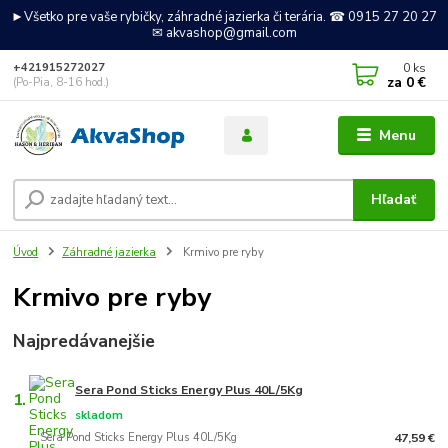
►Všetko pre vaše rybičky, záhradné jazierka či terária. ☎ 0915 27 20 27
✉ akvashop@gmail.com
0
ks
+421915272027
za
0 €
(Po-Pia, 8-16 hod.)
Menu
Hľadať
Úvod
Záhradné jazierka
Krmivo pre ryby
Krmivo pre ryby
Najpredávanejšie
Sera Pond Sticks Energy Plus 40L/5Kg
1.
skladom
Sera Pond Sticks Energy Plus 40L/5Kg
47,59 €