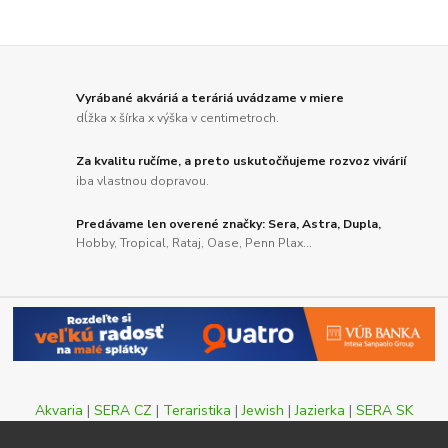
Vyrábané akváriá a teráriá uvádzame v miere
dĺžka x šírka x výška v centimetroch.
Za kvalitu ručíme, a preto uskutočňujeme rozvoz vivárií
iba vlastnou dopravou.
Predávame len overené značky: Sera, Astra, Dupla,
Hobby, Tropical, Rataj, Oase, Penn Plax...
Akvaria
|
SERA CZ
|
Teraristika
|
Jewish
|
Jazierka
|
SERA SK