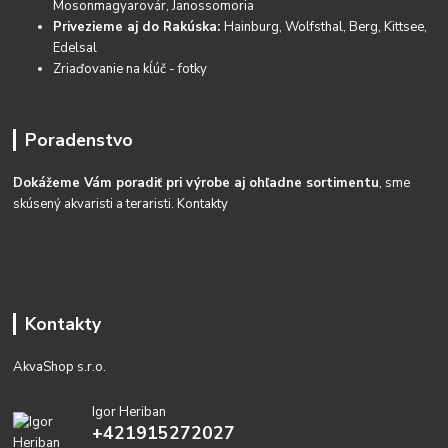
Mosonmagyarovár, Janossomoria
Privezieme aj do Rakúska:
Hainburg, Wolfsthal, Berg, Kittsee,
Edelsal
Zriaďovanie na kĺúč - fotky
Poradenstvo
Dokážeme Vám poradiť pri výrobe aj ohľadne sortimentu
, sme
skúsený akvaristi a teraristi.
Kontakty
Kontakty
AkvaShop s.r.o.
Igor Heriban
+421915272027