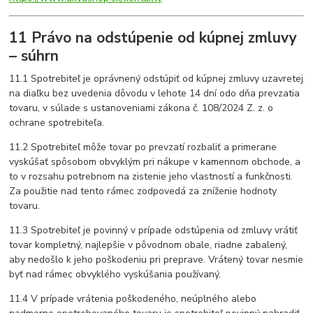
11 Právo na odstúpenie od kúpnej zmluvy
– súhrn
11.1 Spotrebiteľ je oprávnený odstúpiť od kúpnej zmluvy uzavretej
na diaľku bez uvedenia dôvodu v lehote 14 dní odo dňa prevzatia
tovaru, v súlade s ustanoveniami zákona č. 108/2024 Z. z. o
ochrane spotrebiteľa.
11.2 Spotrebiteľ môže tovar po prevzatí rozbaliť a primerane
vyskúšať spôsobom obvyklým pri nákupe v kamennom obchode, a
to v rozsahu potrebnom na zistenie jeho vlastností a funkčnosti.
Za použitie nad tento rámec zodpovedá za zníženie hodnoty
tovaru.
11.3 Spotrebiteľ je povinný v prípade odstúpenia od zmluvy vrátiť
tovar kompletný, najlepšie v pôvodnom obale, riadne zabalený,
aby nedošlo k jeho poškodeniu pri preprave. Vrátený tovar nesmie
byť nad rámec obvyklého vyskúšania používaný.
11.4 V prípade vrátenia poškodeného, neúplného alebo