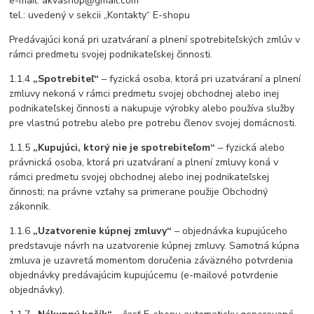
e-mail:
akvashop@gmail.com
tel.: uvedený v sekcii „Kontakty“ E-shopu
Predávajúci koná pri uzatváraní a plnení spotrebiteľských zmlúv v
rámci predmetu svojej podnikateľskej činnosti.
1.1.4
„Spotrebiteľ“
– fyzická osoba, ktorá pri uzatváraní a plnení
zmluvy nekoná v rámci predmetu svojej obchodnej alebo inej
podnikateľskej činnosti a nakupuje výrobky alebo používa služby
pre vlastnú potrebu alebo pre potrebu členov svojej domácnosti.
1.1.5
„Kupujúci, ktorý nie je spotrebiteľom“
– fyzická alebo
právnická osoba, ktorá pri uzatváraní a plnení zmluvy koná v
rámci predmetu svojej obchodnej alebo inej podnikateľskej
činnosti; na právne vzťahy sa primerane použije Obchodný
zákonník.
1.1.6
„Uzatvorenie kúpnej zmluvy“
– objednávka kupujúceho
predstavuje návrh na uzatvorenie kúpnej zmluvy. Samotná kúpna
zmluva je uzavretá momentom doručenia záväzného potvrdenia
objednávky predávajúcim kupujúcemu (e-mailové potvrdenie
objednávky).