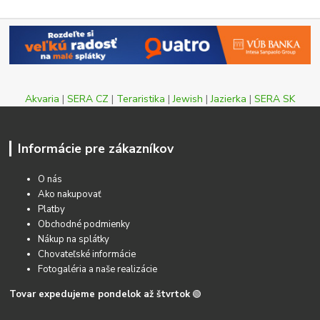
Akvaria
|
SERA CZ
|
Teraristika
|
Jewish
|
Jazierka
|
SERA SK
Informácie pre zákazníkov
O nás
Ako nakupovať
Platby
Obchodné podmienky
Nákup na splátky
Chovateľské informácie
Fotogaléria a naše realizácie
Tovar expedujeme pondelok až štvrtok
🟢