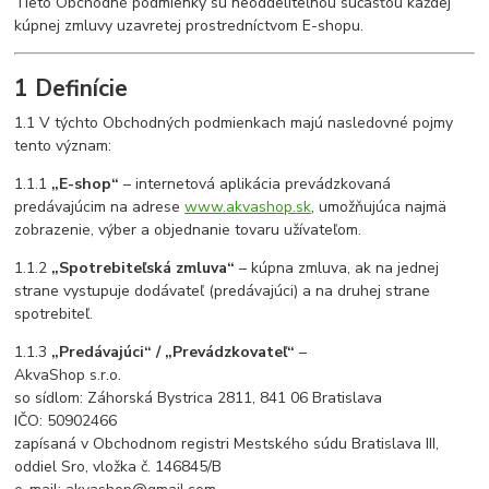
Tieto Obchodné podmienky sú neoddeliteľnou súčasťou každej
kúpnej zmluvy uzavretej prostredníctvom E-shopu.
1 Definície
1.1 V týchto Obchodných podmienkach majú nasledovné pojmy
tento význam:
1.1.1
„E-shop“
– internetová aplikácia prevádzkovaná
predávajúcim na adrese
www.akvashop.sk
, umožňujúca najmä
zobrazenie, výber a objednanie tovaru užívateľom.
1.1.2
„Spotrebiteľská zmluva“
– kúpna zmluva, ak na jednej
strane vystupuje dodávateľ (predávajúci) a na druhej strane
spotrebiteľ.
1.1.3
„Predávajúci“ / „Prevádzkovateľ“
–
AkvaShop s.r.o.
so sídlom: Záhorská Bystrica 2811, 841 06 Bratislava
IČO: 50902466
zapísaná v Obchodnom registri Mestského súdu Bratislava III,
oddiel Sro, vložka č. 146845/B