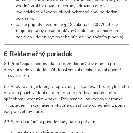
vhodné vrátiť z dôvodu ochrany zdravia alebo z
hygienických dôvodov, ak bol ochranný obal po dodaní
porušený,
ďalšie prípady uvedené v § 19 zákona č. 108/2024 Z. z.
(napr. digitálny obsah dodávaný inak ako na hmotnom
nosiči po udelení výslovného súhlasu so začatím plnenia).
6 Reklamačný poriadok
6.1 Predávajúci zodpovedá za to, že dodaný tovar nemá pri
prevzatí vady v súlade s Občianskym zákonníkom a zákonom č.
108/2024 Z. z.
6.2 Vady tovaru je kupujúci oprávnený reklamovať bez zbytočného
odkladu po ich zistení na adrese sídla predávajúceho alebo
spôsobom uvedeným v sekcii „Reklamácie“ na webovej stránke.
Pri uplatnení reklamácie je vhodné uviesť číslo objednávky, popis
vady a zvolený nárok.
6.3 Spotrebiteľ má v prípade vady najmä právo na:
bezplatné odstránenie vady opravou,