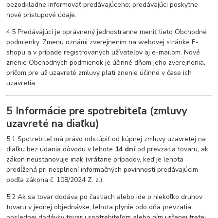
bezodkladne informovať predávajúceho; predávajúci poskytne
nové prístupové údaje.
4.5 Predávajúci je oprávnený jednostranne meniť tieto Obchodné
podmienky. Zmenu oznámi zverejnením na webovej stránke E-
shopu a v prípade registrovaných užívateľov aj e-mailom. Nové
znenie Obchodných podmienok je účinné dňom jeho zverejnenia,
pričom pre už uzavreté zmluvy platí znenie účinné v čase ich
uzavretia.
5 Informácie pre spotrebiteľa (zmluvy
uzavreté na diaľku)
5.1 Spotrebiteľ má právo odstúpiť od kúpnej zmluvy uzavretej na
diaľku bez udania dôvodu v lehote
14 dní
od prevzatia tovaru, ak
zákon neustanovuje inak (vrátane prípadov, keď je lehota
predĺžená pri nesplnení informačných povinností predávajúcim
podľa zákona č. 108/2024 Z. z.).
5.2 Ak sa tovar dodáva po častiach alebo ide o niekoľko druhov
tovaru v jednej objednávke, lehota plynie odo dňa prevzatia
poslednej dodávky tovaru spotrebiteľom alebo ním určenej tretej