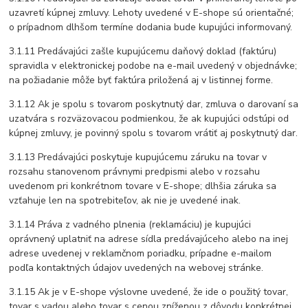
uzavretí kúpnej zmluvy. Lehoty uvedené v E-shope sú orientačné;
o prípadnom dlhšom termíne dodania bude kupujúci informovaný.
3.1.11 Predávajúci zašle kupujúcemu daňový doklad (faktúru)
spravidla v elektronickej podobe na e-mail uvedený v objednávke;
na požiadanie môže byť faktúra priložená aj v listinnej forme.
3.1.12 Ak je spolu s tovarom poskytnutý dar, zmluva o darovaní sa
uzatvára s rozväzovacou podmienkou, že ak kupujúci odstúpi od
kúpnej zmluvy, je povinný spolu s tovarom vrátiť aj poskytnutý dar.
3.1.13 Predávajúci poskytuje kupujúcemu záruku na tovar v
rozsahu stanovenom právnymi predpismi alebo v rozsahu
uvedenom pri konkrétnom tovare v E-shope; dlhšia záruka sa
vzťahuje len na spotrebiteľov, ak nie je uvedené inak.
3.1.14 Práva z vadného plnenia (reklamáciu) je kupujúci
oprávnený uplatniť na adrese sídla predávajúceho alebo na inej
adrese uvedenej v reklamčnom poriadku, prípadne e-mailom
podľa kontaktných údajov uvedených na webovej stránke.
3.1.15 Ak je v E-shope výslovne uvedené, že ide o použitý tovar,
tovar s vadou alebo tovar s cenou zníženou z dôvodu konkrétnej