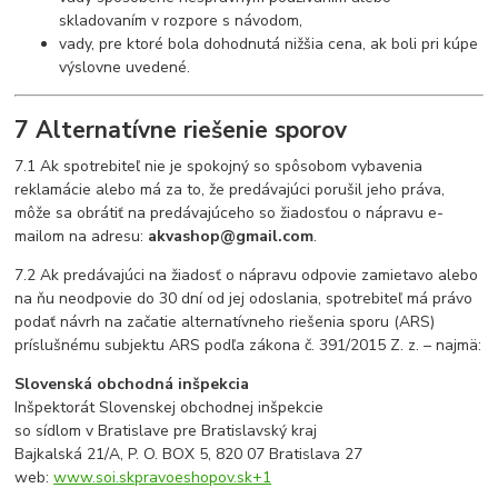
skladovaním v rozpore s návodom,
vady, pre ktoré bola dohodnutá nižšia cena, ak boli pri kúpe
výslovne uvedené.
7 Alternatívne riešenie sporov
7.1 Ak spotrebiteľ nie je spokojný so spôsobom vybavenia
reklamácie alebo má za to, že predávajúci porušil jeho práva,
môže sa obrátiť na predávajúceho so žiadosťou o nápravu e-
mailom na adresu:
akvashop@gmail.com
.
7.2 Ak predávajúci na žiadosť o nápravu odpovie zamietavo alebo
na ňu neodpovie do 30 dní od jej odoslania, spotrebiteľ má právo
podať návrh na začatie alternatívneho riešenia sporu (ARS)
príslušnému subjektu ARS podľa zákona č. 391/2015 Z. z. – najmä:
Slovenská obchodná inšpekcia
Inšpektorát Slovenskej obchodnej inšpekcie
so sídlom v Bratislave pre Bratislavský kraj
Bajkalská 21/A, P. O. BOX 5, 820 07 Bratislava 27
web:
www.soi.sk
pravoeshopov.sk
+1