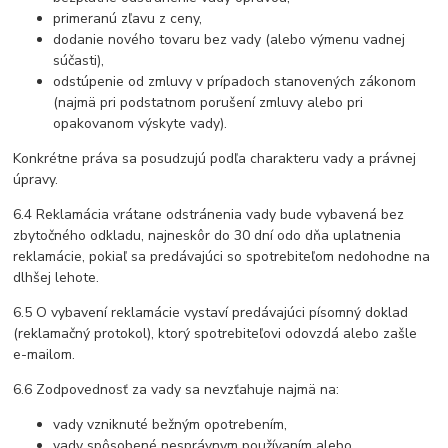
primeranú zľavu z ceny,
dodanie nového tovaru bez vady (alebo výmenu vadnej
súčasti),
odstúpenie od zmluvy v prípadoch stanovených zákonom
(najmä pri podstatnom porušení zmluvy alebo pri
opakovanom výskyte vady).
Konkrétne práva sa posudzujú podľa charakteru vady a právnej
úpravy.
6.4 Reklamácia vrátane odstránenia vady bude vybavená bez
zbytočného odkladu, najneskôr do 30 dní odo dňa uplatnenia
reklamácie, pokiaľ sa predávajúci so spotrebiteľom nedohodne na
dlhšej lehote.
6.5 O vybavení reklamácie vystaví predávajúci písomný doklad
(reklamačný protokol), ktorý spotrebiteľovi odovzdá alebo zašle
e-mailom.
6.6 Zodpovednosť za vady sa nevzťahuje najmä na:
vady vzniknuté bežným opotrebením,
vady spôsobené nesprávnym používaním alebo