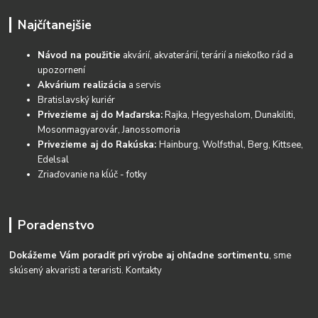
Najčítanejšie
Návod na použitie
akvárií, akvaterárií, terárií a niekoľko rád a
upozornení
Akvárium realizácia
a servis
Bratislavský kuriér
Privezieme aj do Maďarska:
Rajka, Hegyeshalom, Dunakiliti,
Mosonmagyarovár, Janossomoria
Privezieme aj do Rakúska:
Hainburg, Wolfsthal, Berg, Kittsee,
Edelsal
Zriaďovanie na kĺúč - fotky
Poradenstvo
Dokážeme Vám poradiť pri výrobe aj ohľadne sortimentu
, sme
skúsený akvaristi a teraristi.
Kontakty