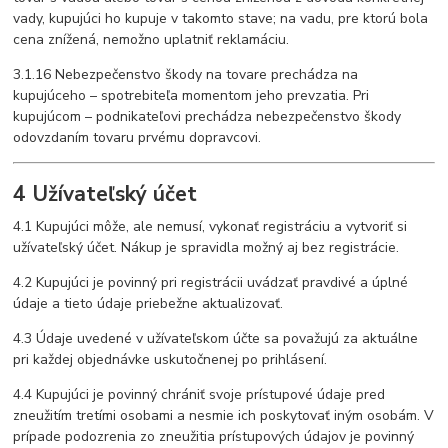
vady, kupujúci ho kupuje v takomto stave; na vadu, pre ktorú bola
cena znížená, nemožno uplatniť reklamáciu.
3.1.16 Nebezpečenstvo škody na tovare prechádza na
kupujúceho – spotrebiteľa momentom jeho prevzatia. Pri
kupujúcom – podnikateľovi prechádza nebezpečenstvo škody
odovzdaním tovaru prvému dopravcovi.
4 Užívateľský účet
4.1 Kupujúci môže, ale nemusí, vykonať registráciu a vytvoriť si
užívateľský účet. Nákup je spravidla možný aj bez registrácie.
4.2 Kupujúci je povinný pri registrácii uvádzať pravdivé a úplné
údaje a tieto údaje priebežne aktualizovať.
4.3 Údaje uvedené v užívateľskom účte sa považujú za aktuálne
pri každej objednávke uskutočnenej po prihlásení.
4.4 Kupujúci je povinný chrániť svoje prístupové údaje pred
zneužitím tretími osobami a nesmie ich poskytovať iným osobám. V
prípade podozrenia zo zneužitia prístupových údajov je povinný