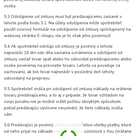
osoby.
5.3 Odstúpenie od zmluvy musí byť predávajúcemu zaslané v
lehote podľa bodu 5.1. Na účely odstúpenia môže spotrebiteľ
použiť vzorový formulár na odstúpenie od zmluvy sprístupnený na
webovej stránke E-shopu, nie je to však jeho povinnosť.
5.4 Ak spotrebiteľ odstúpi od zmluvy, je povinný v lehote
najneskôr 14 dní odo dňa zaslania oznámenia o odstúpení od
zmluvy zaslať tovar späť alebo ho odovzdať predávajúcemu alebo
osobe poverenej na prevzatie tovaru. Lehota sa považuje za
zachovanú, ak bol tovar najneskôr v posledný deň lehoty
odovzdaný na prepravu.
5.5 Spotrebiteľ znáša pri odstúpení od zmluvy náklady na vrátenie
tovaru predávajúcemu, a to aj v prípade, že tovar vzhľadom na
svoju povahu nie je možné vrátiť poštou obvyklým spôsobom,
pokiaľ predávajúci výslovne neuviedol, že tieto náklady znáša
sám.
5.6 Predávajúci je povinný vrátiť spotrebiteľovi všetky platby, ktoré
od neho prijal na základe zmluvy alebo v súvislosti s ňou (vrátane