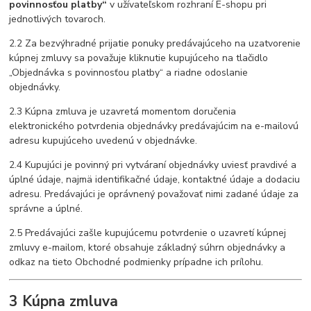
povinnosťou platby“
v užívateľskom rozhraní E-shopu pri
jednotlivých tovaroch.
2.2 Za bezvýhradné prijatie ponuky predávajúceho na uzatvorenie
kúpnej zmluvy sa považuje kliknutie kupujúceho na tlačidlo
„Objednávka s povinnosťou platby“ a riadne odoslanie
objednávky.
2.3 Kúpna zmluva je uzavretá momentom doručenia
elektronického potvrdenia objednávky predávajúcim na e-mailovú
adresu kupujúceho uvedenú v objednávke.
2.4 Kupujúci je povinný pri vytváraní objednávky uviesť pravdivé a
úplné údaje, najmä identifikačné údaje, kontaktné údaje a dodaciu
adresu. Predávajúci je oprávnený považovať nimi zadané údaje za
správne a úplné.
2.5 Predávajúci zašle kupujúcemu potvrdenie o uzavretí kúpnej
zmluvy e-mailom, ktoré obsahuje základný súhrn objednávky a
odkaz na tieto Obchodné podmienky prípadne ich prílohu.
3 Kúpna zmluva