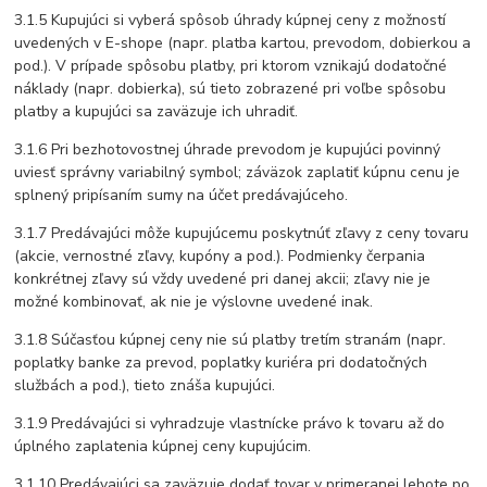
3.1.5 Kupujúci si vyberá spôsob úhrady kúpnej ceny z možností
uvedených v E-shope (napr. platba kartou, prevodom, dobierkou a
pod.). V prípade spôsobu platby, pri ktorom vznikajú dodatočné
náklady (napr. dobierka), sú tieto zobrazené pri voľbe spôsobu
platby a kupujúci sa zaväzuje ich uhradiť.
3.1.6 Pri bezhotovostnej úhrade prevodom je kupujúci povinný
uviesť správny variabilný symbol; záväzok zaplatiť kúpnu cenu je
splnený pripísaním sumy na účet predávajúceho.
3.1.7 Predávajúci môže kupujúcemu poskytnúť zľavy z ceny tovaru
(akcie, vernostné zľavy, kupóny a pod.). Podmienky čerpania
konkrétnej zľavy sú vždy uvedené pri danej akcii; zľavy nie je
možné kombinovať, ak nie je výslovne uvedené inak.
3.1.8 Súčasťou kúpnej ceny nie sú platby tretím stranám (napr.
poplatky banke za prevod, poplatky kuriéra pri dodatočných
službách a pod.), tieto znáša kupujúci.
3.1.9 Predávajúci si vyhradzuje vlastnícke právo k tovaru až do
úplného zaplatenia kúpnej ceny kupujúcim.
3.1.10 Predávajúci sa zaväzuje dodať tovar v primeranej lehote po