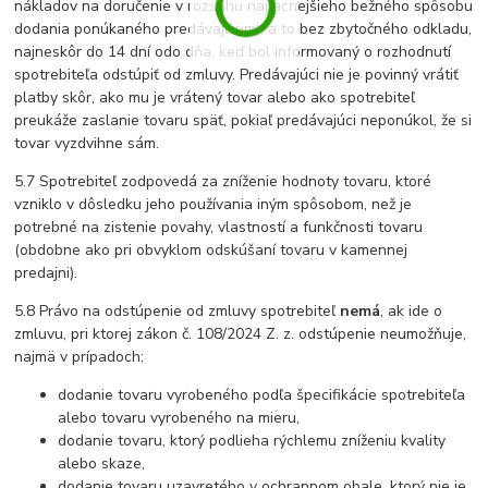
nákladov na doručenie v rozsahu najlacnejšieho bežného spôsobu
dodania ponúkaného predávajúcim), a to bez zbytočného odkladu,
najneskôr do 14 dní odo dňa, keď bol informovaný o rozhodnutí
spotrebiteľa odstúpiť od zmluvy. Predávajúci nie je povinný vrátiť
platby skôr, ako mu je vrátený tovar alebo ako spotrebiteľ
preukáže zaslanie tovaru späť, pokiaľ predávajúci neponúkol, že si
tovar vyzdvihne sám.
5.7 Spotrebiteľ zodpovedá za zníženie hodnoty tovaru, ktoré
vzniklo v dôsledku jeho používania iným spôsobom, než je
potrebné na zistenie povahy, vlastností a funkčnosti tovaru
(obdobne ako pri obvyklom odskúšaní tovaru v kamennej
predajni).
5.8 Právo na odstúpenie od zmluvy spotrebiteľ
nemá
, ak ide o
zmluvu, pri ktorej zákon č. 108/2024 Z. z. odstúpenie neumožňuje,
najmä v prípadoch:
dodanie tovaru vyrobeného podľa špecifikácie spotrebiteľa
alebo tovaru vyrobeného na mieru,
dodanie tovaru, ktorý podlieha rýchlemu zníženiu kvality
alebo skaze,
dodanie tovaru uzavretého v ochrannom obale, ktorý nie je