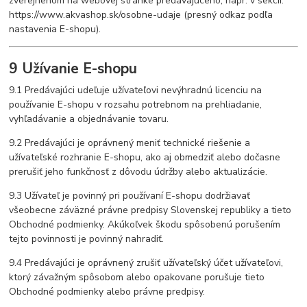
zverejnenom na webovej stránke predávajúceho, napr. v sekcii:
https://www.akvashop.sk/osobne-udaje
(presný odkaz podľa
nastavenia E-shopu).
9 Užívanie E-shopu
9.1 Predávajúci udeľuje užívateľovi nevýhradnú licenciu na
používanie E-shopu v rozsahu potrebnom na prehliadanie,
vyhľadávanie a objednávanie tovaru.
9.2 Predávajúci je oprávnený meniť technické riešenie a
užívateľské rozhranie E-shopu, ako aj obmedziť alebo dočasne
prerušiť jeho funkčnosť z dôvodu údržby alebo aktualizácie.
9.3 Užívateľ je povinný pri používaní E-shopu dodržiavať
všeobecne záväzné právne predpisy Slovenskej republiky a tieto
Obchodné podmienky. Akúkoľvek škodu spôsobenú porušením
tejto povinnosti je povinný nahradiť.
9.4 Predávajúci je oprávnený zrušiť užívateľský účet užívateľovi,
ktorý závažným spôsobom alebo opakovane porušuje tieto
Obchodné podmienky alebo právne predpisy.