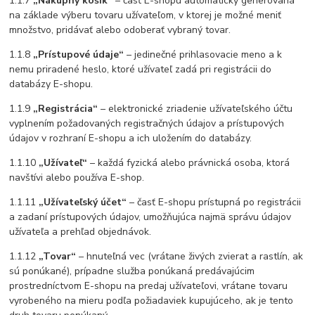
1.1.7
„Nákupný košík“
– časť E-shopu automaticky generovaná
na základe výberu tovaru užívateľom, v ktorej je možné meniť
množstvo, pridávať alebo odoberať vybraný tovar.
1.1.8
„Prístupové údaje“
– jedinečné prihlasovacie meno a k
nemu priradené heslo, ktoré užívateľ zadá pri registrácii do
databázy E-shopu.
1.1.9
„Registrácia“
– elektronické zriadenie užívateľského účtu
vyplnením požadovaných registračných údajov a prístupových
údajov v rozhraní E-shopu a ich uložením do databázy.
1.1.10
„Užívateľ“
– každá fyzická alebo právnická osoba, ktorá
navštívi alebo používa E-shop.
1.1.11
„Užívateľský účet“
– časť E-shopu prístupná po registrácii
a zadaní prístupových údajov, umožňujúca najmä správu údajov
užívateľa a prehľad objednávok.
1.1.12
„Tovar“
– hnuteľná vec (vrátane živých zvierat a rastlín, ak
sú ponúkané), prípadne služba ponúkaná predávajúcim
prostredníctvom E-shopu na predaj užívateľovi, vrátane tovaru
vyrobeného na mieru podľa požiadaviek kupujúceho, ak je tento