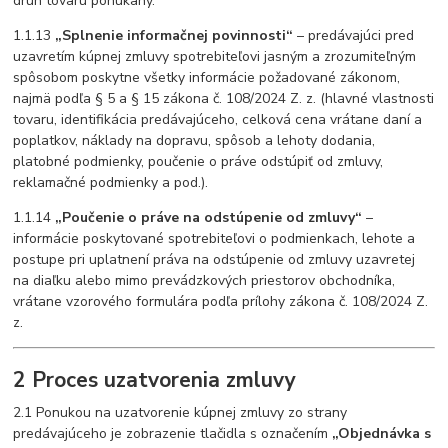
druh tovaru ponúkaný.
1.1.13
„Splnenie informačnej povinnosti“
– predávajúci pred
uzavretím kúpnej zmluvy spotrebiteľovi jasným a zrozumiteľným
spôsobom poskytne všetky informácie požadované zákonom,
najmä podľa § 5 a § 15 zákona č. 108/2024 Z. z. (hlavné vlastnosti
tovaru, identifikácia predávajúceho, celková cena vrátane daní a
poplatkov, náklady na dopravu, spôsob a lehoty dodania,
platobné podmienky, poučenie o práve odstúpiť od zmluvy,
reklamačné podmienky a pod.).
1.1.14
„Poučenie o práve na odstúpenie od zmluvy“
–
informácie poskytované spotrebiteľovi o podmienkach, lehote a
postupe pri uplatnení práva na odstúpenie od zmluvy uzavretej
na diaľku alebo mimo prevádzkových priestorov obchodníka,
vrátane vzorového formulára podľa prílohy zákona č. 108/2024 Z.
z.
2 Proces uzatvorenia zmluvy
2.1 Ponukou na uzatvorenie kúpnej zmluvy zo strany
predávajúceho je zobrazenie tlačidla s označením
„Objednávka s