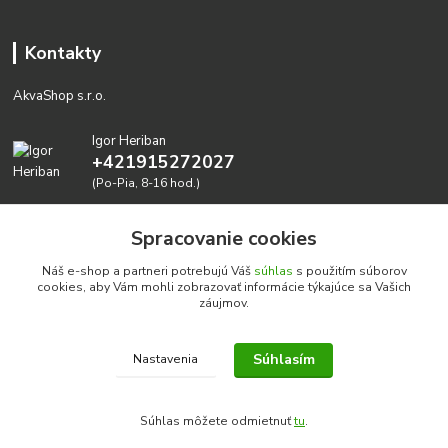
Kontakty
AkvaShop s.r.o.
Igor Heriban
+421915272027
(Po-Pia, 8-16 hod.)
akvashop@gmail.com
Spracovanie cookies
Náš e-shop a partneri potrebujú Váš
súhlas
s použitím súborov
cookies, aby Vám mohli zobrazovať informácie týkajúce sa Vašich
záujmov.
Súhlasím
Nastavenia
Realizujeme prírodné akvária: AkvaShop s.r.o. • IBAN:
SK3911000000002947087849
Súhlas môžete odmietnuť
tu
.
google-site-verification=0nmJ-HDbfWgdf7hn3NpxYEsEo-