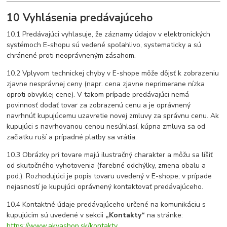
10 Vyhlásenia predávajúceho
10.1 Predávajúci vyhlasuje, že záznamy údajov v elektronických
systémoch E-shopu sú vedené spoľahlivo, systematicky a sú
chránené proti neoprávneným zásahom.
10.2 Vplyvom technickej chyby v E-shope môže dôjsť k zobrazeniu
zjavne nesprávnej ceny (napr. cena zjavne neprimerane nízka
oproti obvyklej cene). V takom prípade predávajúci nemá
povinnosť dodať tovar za zobrazenú cenu a je oprávnený
navrhnúť kupujúcemu uzavretie novej zmluvy za správnu cenu. Ak
kupujúci s navrhovanou cenou nesúhlasí, kúpna zmluva sa od
začiatku ruší a prípadné platby sa vrátia.
10.3 Obrázky pri tovare majú ilustračný charakter a môžu sa líšiť
od skutočného vyhotovenia (farebné odchýlky, zmena obalu a
pod.). Rozhodujúci je popis tovaru uvedený v E-shope; v prípade
nejasností je kupujúci oprávnený kontaktovať predávajúceho.
10.4 Kontaktné údaje predávajúceho určené na komunikáciu s
kupujúcim sú uvedené v sekcii
„Kontakty“
na stránke:
https://www.akvashop.sk/kontakty