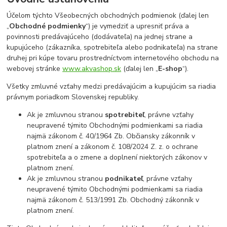
Účelom týchto Všeobecných obchodných podmienok (ďalej len
„
Obchodné podmienky
“) je vymedziť a upresniť práva a
povinnosti predávajúceho (dodávateľa) na jednej strane a
kupujúceho (zákazníka, spotrebiteľa alebo podnikateľa) na strane
druhej pri kúpe tovaru prostredníctvom internetového obchodu na
webovej stránke
www.akvashop.sk
(ďalej len „
E-shop
“).
Všetky zmluvné vzťahy medzi predávajúcim a kupujúcim sa riadia
právnym poriadkom Slovenskej republiky.
Ak je zmluvnou stranou
spotrebiteľ
, právne vzťahy
neupravené týmito Obchodnými podmienkami sa riadia
najmä zákonom č. 40/1964 Zb. Občiansky zákonník v
platnom znení a zákonom č. 108/2024 Z. z. o ochrane
spotrebiteľa a o zmene a doplnení niektorých zákonov v
platnom znení.
Ak je zmluvnou stranou
podnikateľ
, právne vzťahy
neupravené týmito Obchodnými podmienkami sa riadia
najmä zákonom č. 513/1991 Zb. Obchodný zákonník v
platnom znení.