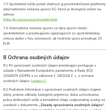
7.3 Spotrebiteľ môže podať sťažnosť aj prostredníctvom platformy
alternatívneho riešenia sporov EÚ, ktorá je dostupná online na
adrese:
https://ec.europa.eu/consumers/odr
7.4 Alternatívne riešenie sporov sa týka sporov medzi
spotrebiteľom a predávajúcim vyplývajúcich zo spotrebiteľskej
zmluvy alebo s ňou súvisiacich, ak hodnota sporu presahuje 20
EUR.
8 Ochrana osobných údajov
8.1 Pri spracúvaní osobných údajov predávajúci postupuje v
súlade s Nariadením Európskeho parlamentu a Rady (EÚ)
2016/679 (GDPR) a so zákonom č. 18/2018 Z. z. o ochrane
osobných údajov.
Legalis
+1
8.2 Podrobné informácie o spracúvaní osobných údajov (najmä
účely, právne základy, kategórie príjemcov, doba uchovávania,
práva dotknutých osôb a kontaktné údaje zodpovednej osoby) sú
uvedené v dokumente
„Zásady spracúvania osobných údajov“
,