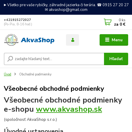
►Všetko pre vaše rybičky, záhradné jazierka či terária. ☎ 0915 27 20 27
✉ akvashop@gmail.com
0
ks
+421915272027
za
0 €
(Po-Pia, 8-16 hod.)
Menu
Hľadať
Úvod
Obchodné podmienky
Všeobecné obchodné podmienky
Všeobecné obchodné podmienky
e-shopu
www.akvashop.sk
(spoločnosť AkvaShop s.r.o.)
Úvodné ustanovenia