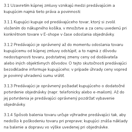
3.1 Uzavretím kúpnej zmluvy vznikajú medzi predávajúcim a
kupujúcim najmä tieto práva a povinnosti:
3.1.1 Kupujúci kupuje od predávajúceho tovar, ktorý si zvolil
vložením do nákupného košíka, v množstve a za cenu uvedenú pri
konkrétnom tovare v E-shope v čase odoslania objednávky.
3.1.2 Predávajúci je oprávnený až do momentu odoslania tovaru
kupujúcemu od kúpnej zmluvy odstúpiť, a to najmä z dôvodu
nedostupnosti tovaru, podstatnej zmeny ceny od dodávateľa
alebo iných objektívnych dôvodov. O tejto skutočnosti predávajúci
bezodkladne informuje kupujúceho; v prípade úhrady ceny vopred
je povinný uhradenú sumu vrátiť.
3.1.3 Predávajúci je oprávnený požiadať kupujúceho o dodatočné
potvrdenie objednávky (napr. telefonicky alebo e-mailom). Až do
jej potvrdenia je predávajúci oprávnený pozdržať vybavenie
objednávky.
3.1.4 Spôsob balenia tovaru určuje výhradne predávajúci tak, aby
nedošlo k poškodeniu tovaru pri preprave; kupujúci znáša náklady
na balenie a dopravu vo výške uvedenej pri objednávke.