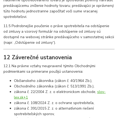
nadmerne opotrebovaného tovaru je spotrebiteľ povinný nahradiť
predávajúcemu zníženie hodnoty tovaru; predávajúci je oprávnený
túto hodnotu jednostranne započítať voči sume vracanej
spotrebiteľovi.
11.5 Podrobnejšie poučenie o práve spotrebiteľa na odstúpenie
od zmluvy a vzorový formulár na odstúpenie od zmluvy sú
dostupné na webovej stránke predávajúceho v samostatnej sekcii
(napr. „Odstúpenie od zmluvy“).
12 Záverečné ustanovenia
12.1 Na právne vzťahy neupravené týmito Obchodnými
podmienkami sa primerane použijú ustanovenia:
Občianskeho zákonníka (zákon č. 40/1964 Zb.),
Obchodného zákonníka (zákon č. 513/1991 Zb.),
zákona č. 22/2004 Z. z. o elektronickom obchode,
slov-
lex.sk
+1
zákona č. 108/2024 Z. z. o ochrane spotrebiteľa,
zákona č. 391/2015 Z. z. o alternatívnom riešení
spotrebiteľských sporov,