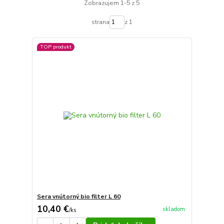
Zobrazujem 1-5 z 5
strana
z 1
TOP produkt
Sera vnútorný bio filter L 60
10,40 €
skladom
/
ks