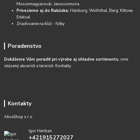
Mosonmagyarovár, Janossomoria
Privezieme aj do Rakúska:
Hainburg, Wolfsthal, Berg, Kittsee,
Edelsal
Zriaďovanie na kĺúč - fotky
Poradenstvo
Dokážeme Vám poradiť pri výrobe aj ohľadne sortimentu
, sme
skúsený akvaristi a teraristi.
Kontakty
Kontakty
AkvaShop s.r.o.
Igor Heriban
+421915272027