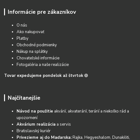
Informácie pre zákazníkov
O nás
Ako nakupovať
Platby
Obchodné podmienky
Nákup na splátky
Chovateľské informácie
Fotogaléria a naše realizácie
Tovar expedujeme pondelok až štvrtok
🟢
Najčítanejšie
Návod na použitie
akvárií, akvaterárií, terárií a niekoľko rád a
upozornení
Akvárium realizácia
a servis
Bratislavský kuriér
Privezieme aj do Maďarska:
Rajka, Hegyeshalom, Dunakiliti,