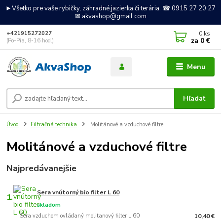
►Všetko pre vaše rybičky, záhradné jazierka či terária. ☎ 0915 27 20 27
✉ akvashop@gmail.com
0
ks
+421915272027
za
0 €
(Po-Pia, 8-16 hod.)
Menu
Hľadať
Úvod
Filtračná technika
Molitánové a vzduchové filtre
Molitánové a vzduchové filtre
Najpredávanejšie
Sera vnútorný bio filter L 60
1.
skladom
Sera vzduchom ovládaný molitanový filter L 60
10,40 €