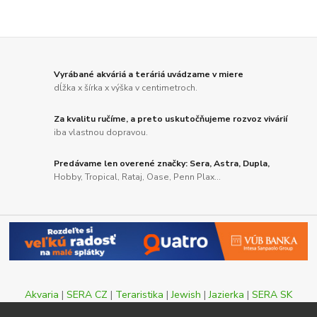
Vyrábané akváriá a teráriá uvádzame v miere
dĺžka x šírka x výška v centimetroch.
Za kvalitu ručíme, a preto uskutočňujeme rozvoz vivárií
iba vlastnou dopravou.
Predávame len overené značky: Sera, Astra, Dupla,
Hobby, Tropical, Rataj, Oase, Penn Plax...
Akvaria
|
SERA CZ
|
Teraristika
|
Jewish
|
Jazierka
|
SERA SK