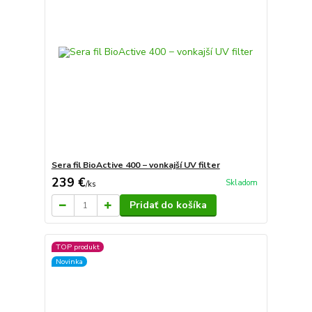
Sera fil BioActive 400 − vonkajší UV filter
239 €
Skladom
/
ks
Pridať do košíka
TOP produkt
Novinka