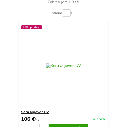
Zobrazujem 1-9 z 9
strana
z 1
TOP produkt
Sera algovec UV
106 €
skladom
/
ks