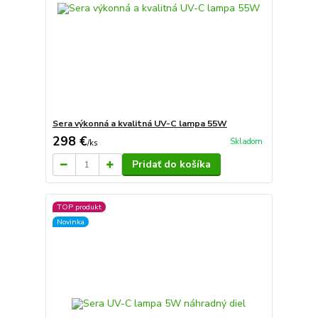
Sera výkonná a kvalitná UV-C lampa 55W
298 €
Skladom
/
ks
Pridať do košíka
TOP produkt
Novinka