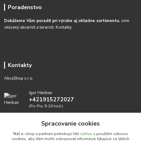
Poradenstvo
Dokážeme Vám poradiť pri výrobe aj ohľadne sortimentu
, sme
skúsený akvaristi a teraristi.
Kontakty
Kontakty
AkvaShop s.r.o.
Igor Heriban
+421915272027
(Po-Pia, 8-16 hod.)
akvashop@gmail.com
Spracovanie cookies
Náš e-shop a partneri potrebujú Váš
súhlas
s použitím súborov
cookies, aby Vám mohli zobrazovať informácie týkajúce sa Vašich