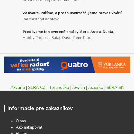
Za kvalitu ručíme, a preto uskutočňujeme rozvoz vivárií
iba vlastnou dopravou.
Predávame len overené značky: Sera, Astra, Dupla,
Hobby, Tropical, Rataj, Oase, Penn Plax...
Akvaria
|
SERA CZ
|
Teraristika
|
Jewish
|
Jazierka
|
SERA SK
Informácie pre zákazníkov
O nás
Ako nakupovať
Platby