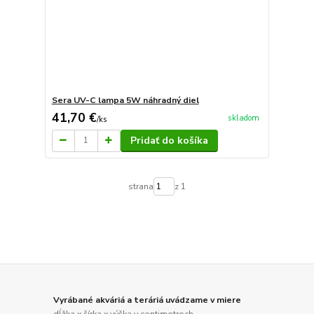
Sera UV-C lampa 5W náhradný diel
41,70 €
skladom
/
ks
Pridať do košíka
strana
z 1
Vyrábané akváriá a teráriá uvádzame v miere
dĺžka x šírka x výška v centimetroch.