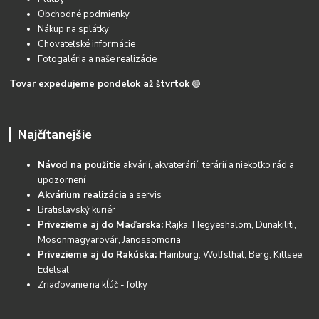
Obchodné podmienky
Nákup na splátky
Chovateľské informácie
Fotogaléria a naše realizácie
Tovar expedujeme pondelok až štvrtok
🟢
Najčítanejšie
Návod na použitie
akvárií, akvaterárií, terárií a niekoľko rád a
upozornení
Akvárium realizácia
a servis
Bratislavský kuriér
Privezieme aj do Maďarska:
Rajka, Hegyeshalom, Dunakiliti,
Mosonmagyarovár, Janossomoria
Privezieme aj do Rakúska:
Hainburg, Wolfsthal, Berg, Kittsee,
Edelsal
Zriaďovanie na kĺúč - fotky