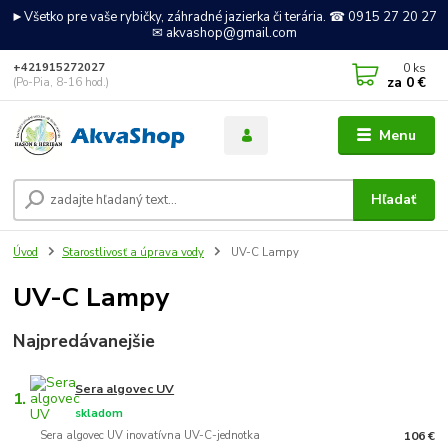
►Všetko pre vaše rybičky, záhradné jazierka či terária. ☎ 0915 27 20 27
✉ akvashop@gmail.com
0
ks
+421915272027
za
0 €
(Po-Pia, 8-16 hod.)
Menu
Hľadať
Úvod
Starostlivosť a úprava vody
UV-C Lampy
UV-C Lampy
Najpredávanejšie
Sera algovec UV
1.
skladom
Sera algovec UV inovatívna UV-C-jednotka
106 €