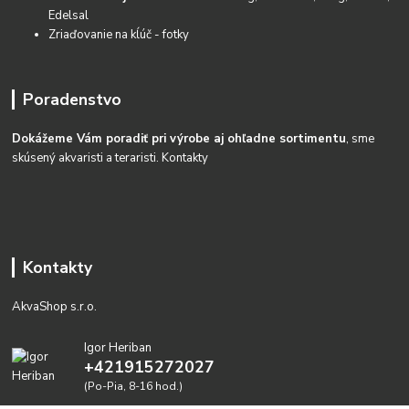
Edelsal
Zriaďovanie na kĺúč - fotky
Poradenstvo
Dokážeme Vám poradiť pri výrobe aj ohľadne sortimentu
, sme
skúsený akvaristi a teraristi.
Kontakty
Kontakty
AkvaShop s.r.o.
Igor Heriban
+421915272027
(Po-Pia, 8-16 hod.)