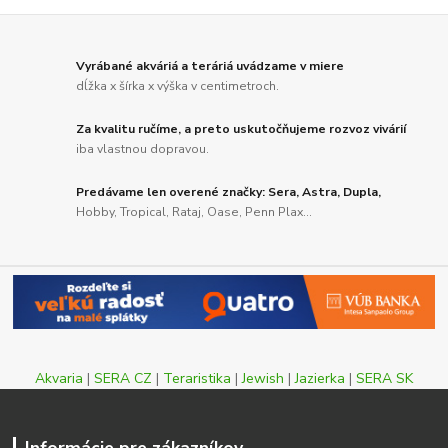
Vyrábané akváriá a teráriá uvádzame v miere
dĺžka x šírka x výška v centimetroch.
Za kvalitu ručíme, a preto uskutočňujeme rozvoz vivárií
iba vlastnou dopravou.
Predávame len overené značky: Sera, Astra, Dupla,
Hobby, Tropical, Rataj, Oase, Penn Plax...
Akvaria
|
SERA CZ
|
Teraristika
|
Jewish
|
Jazierka
|
SERA SK