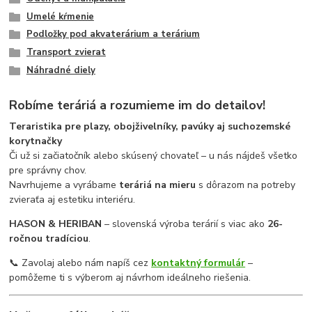
Umelé kŕmenie
Podložky pod akvaterárium a terárium
Transport zvierat
Náhradné diely
Robíme teráriá a rozumieme im do detailov!
Teraristika pre plazy, obojživelníky, pavúky aj suchozemské
korytnačky
Či už si začiatočník alebo skúsený chovateľ – u nás nájdeš všetko
pre správny chov.
Navrhujeme a vyrábame
teráriá na mieru
s dôrazom na potreby
zvieraťa aj estetiku interiéru.
HASON & HERIBAN
– slovenská výroba terárií s viac ako
26-
ročnou tradíciou
.
📞 Zavolaj alebo nám napíš cez
kontaktný formulár
–
pomôžeme ti s výberom aj návrhom ideálneho riešenia.