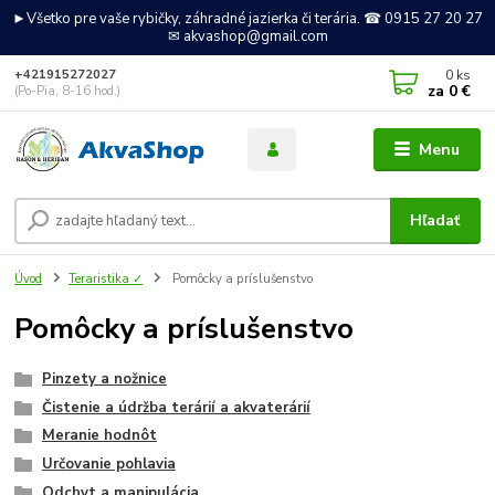
►Všetko pre vaše rybičky, záhradné jazierka či terária. ☎ 0915 27 20 27
✉ akvashop@gmail.com
0
ks
+421915272027
za
0 €
(Po-Pia, 8-16 hod.)
Menu
Hľadať
Úvod
Teraristika ✓
Pomôcky a príslušenstvo
Pomôcky a príslušenstvo
Pinzety a nožnice
Čistenie a údržba terárií a akvaterárií
Meranie hodnôt
Určovanie pohlavia
Odchyt a manipulácia