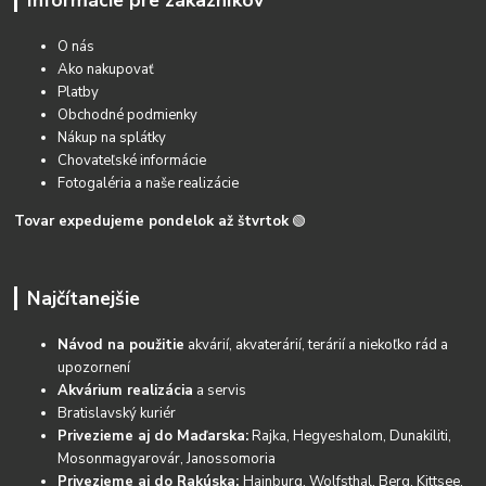
Informácie pre zákazníkov
O nás
Ako nakupovať
Platby
Obchodné podmienky
Nákup na splátky
Chovateľské informácie
Fotogaléria a naše realizácie
Tovar expedujeme pondelok až štvrtok
🟢
Najčítanejšie
Návod na použitie
akvárií, akvaterárií, terárií a niekoľko rád a
upozornení
Akvárium realizácia
a servis
Bratislavský kuriér
Privezieme aj do Maďarska:
Rajka, Hegyeshalom, Dunakiliti,
Mosonmagyarovár, Janossomoria
Privezieme aj do Rakúska:
Hainburg, Wolfsthal, Berg, Kittsee,