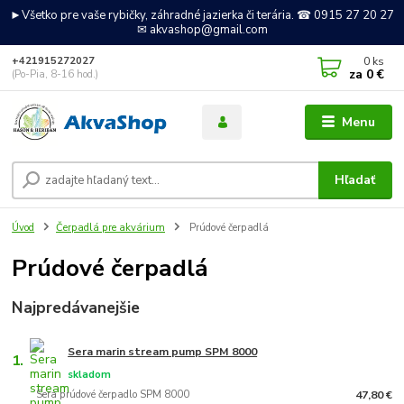
►Všetko pre vaše rybičky, záhradné jazierka či terária. ☎ 0915 27 20 27
✉ akvashop@gmail.com
0
ks
+421915272027
za
0 €
(Po-Pia, 8-16 hod.)
Menu
Hľadať
Úvod
Čerpadlá pre akvárium
Prúdové čerpadlá
Prúdové čerpadlá
Najpredávanejšie
Sera marin stream pump SPM 8000
1.
skladom
Sera prúdové čerpadlo SPM 8000
47,80 €