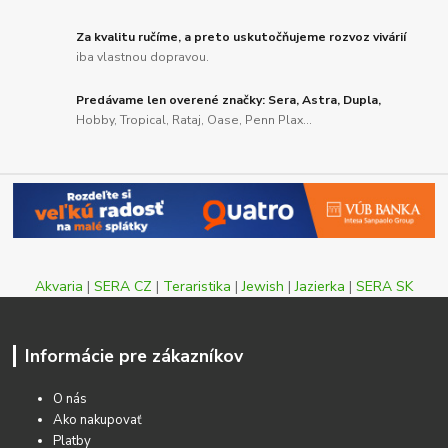
Za kvalitu ručíme, a preto uskutočňujeme rozvoz vivárií
iba vlastnou dopravou.
Predávame len overené značky: Sera, Astra, Dupla,
Hobby, Tropical, Rataj, Oase, Penn Plax...
Akvaria
|
SERA CZ
|
Teraristika
|
Jewish
|
Jazierka
|
SERA SK
Informácie pre zákazníkov
O nás
Ako nakupovať
Platby