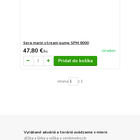
Sera marin stream pump SPM 8000
47,80 €
skladom
/
ks
Pridať do košíka
strana
z 1
Vyrábané akváriá a teráriá uvádzame v miere
dĺžka x šírka x výška v centimetroch.