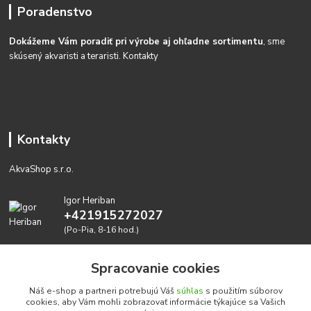
Poradenstvo
Dokážeme Vám poradiť pri výrobe aj ohľadne sortimentu
, sme
skúsený akvaristi a teraristi.
Kontakty
Kontakty
AkvaShop s.r.o.
Igor Heriban
+421915272027
(Po-Pia, 8-16 hod.)
akvashop@gmail.com
Spracovanie cookies
Náš e-shop a partneri potrebujú Váš
súhlas
s použitím súborov
cookies, aby Vám mohli zobrazovať informácie týkajúce sa Vašich